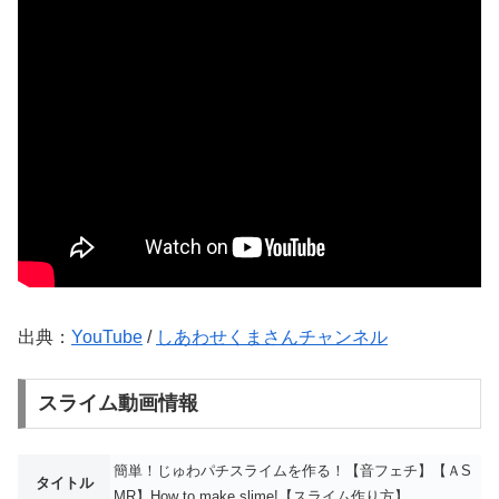
出典：
YouTube
/
しあわせくまさんチャンネル
スライム動画情報
簡単！じゅわパチスライムを作る！【音フェチ】【ＡS
タイトル
MR】How to make slime!【スライム作り方】