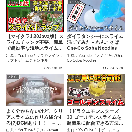
スライム
スライム
【マイクラ1.20Java版】ス
ダイラタンシーにスライム
ライムチャンク不要、簡単
混ぜてみた – わんこそば
で超効率な沼地スライムト
One-Co Soba Noodles
ラップの作り方！【便利装
出典：YouTube / ソラのマインク
出典：YouTube / わんこそばOne-
置・回路・トラップ紹介】
ラフトゲームチャンネル
Co Soba Noodles
ゆっくり実況 マインクラ
2023.09.15
2023.07.28
フト ソラクラ – ソラのマ
スライム
スライム
インクラフトゲームチャン
ネル
よく分からないけど、クリ
【ドラクエモンスターズ
アスライムの作り方紹介す
3】ゴールデンスライムを
る(?)BGMあり！！！ – ラ
超簡単に配合できる方法.
メルlameru
メタルキング、ゴールデン
出典：YouTube / ラメルlameru
出典：YouTube / 【ゲームニュー