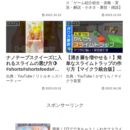
ゴーレムも簡単だぞ
ス「ゲーム紹介総合・攻略・実
況・解説・小ネタ・裏技・雑談】
【DQM3/攻略/実況/評価/ド
ラゴンクエストXII 選ばれ
2022.10.22
2023.12.03
し運命の炎/ドラクエ12 –
スライム
スライム
【ゲームニュース「ゲーム
紹介総合・攻略・実況・解
説・小ネタ・裏技・雑談】
ナノテープスクイーズに入
【湧き層を増やせる！】簡
れるスライムの選び方🍋
単なスライムトラップの作
#shorts#shortsfeeds#ナ
り方【マイクラ統合版】
ノテープ#nanotape#스퀴
1.19+ – かぜうら / マイク
出典：YouTube / リトルキッズパ
出典：YouTube / かぜうら / マイ
시#실리콘테이프 #スライ
ラ装置
ーティー
クラ装置
ム#slime#作り方#diytoys
2023.03.31
2022.04.28
– リトルキッズパーティー
スポンサーリンク
簡単！1日でできちゃう！ふわサクスライ