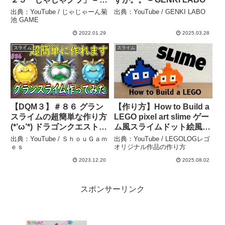
ゃじゃーん菊池 GAME
出典：YouTube / じゃじゃーん菊
出典：YouTube / GENKI LABO
池 GAME
2022.01.29
2025.03.28
スライム
スライム
【DQM３】＃８６ グラン
【作り方】How to Build a
スライムの超簡単な作り方
LEGO pixel art slime ゲー
(*’ω’*) ドラゴンクエストモ
ム風スライムドット絵風レ
ンスターズ３ – ＳｈｏｕＧ
ゴの作り方(簡単) –
出典：YouTube / ＳｈｏｕＧａｍ
出典：YouTube / LEGOLOGレゴ
ａｍｅｓ
LEGOLOGレゴオリジナル
ｅｓ
オリジナル作品の作り方
作品の作り方
2023.12.20
2025.08.02
スポンサーリンク