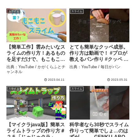
スライム
スライム
【簡単工作】雲みたいなス
とても簡単なクッペ成形。
ライムの作り方！あるもの
作り方は動画で！ #プロが
を足すだけで、もこもこし
教えるパン作り #クッペ –
た感触に！小学校1・2年生
毎日がパン
出典：YouTube / かがくらふとチ
出典：YouTube / 毎日がパン
向け。 #スライム
ャンネル
#ASMR #工作 #実験動
2023.04.11
2023.05.31
画 – かがくらふとチャンネ
スライム
スライム
ル
【マイクラjava版】簡単ス
科学者なら30秒でスライム
ライムトラップの作り方＃
作りって簡単でしょ…のは
２５「じゃじゃクラ」 – じ
ずが。。 – GENKI LABO