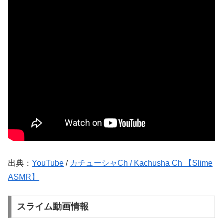
出典：
YouTube
/
カチューシャCh / Kachusha Ch 【Slime
ASMR】
スライム動画情報