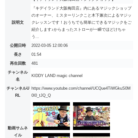
『キデイランド大阪梅田店』内にあるマジックショップ
のオーナー、ミスターリンクこと木下兼次によるマジッ
説明文
クレッスンです！おうちでも簡単にできるマジックをご
紹介します♪からまったストローが一瞬でほどけちゃ
う...
公開日時
2022-03-05 12:00:06
長さ
01:54
再生回数
481
チャンネル
KIDDY LAND magic channel
名
チャンネルU
https://www.youtube.com/channel/UCQue4TiWGkuS0M
RL
0I0_tJQ_Q
動画サムネ
イル