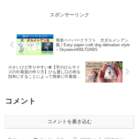
– 簡単結び方辞典 / How to
tie
スポンサーリンク
簡単ペーパークラフト 犬ダルメシアン
風 / Easy paper craft dog dalmatian style
– Skywave400LTDABS
小さいけど作りやすい✿【手のひらサイ
ズの巾着袋の作り方】ひも通し口の布を
別布にすることによって簡単に巾着袋が
作れます 少ない材料で簡単に作れま
す pouch making at home – ひーとんチ
ャンネル
コメント
コメントを書き込む