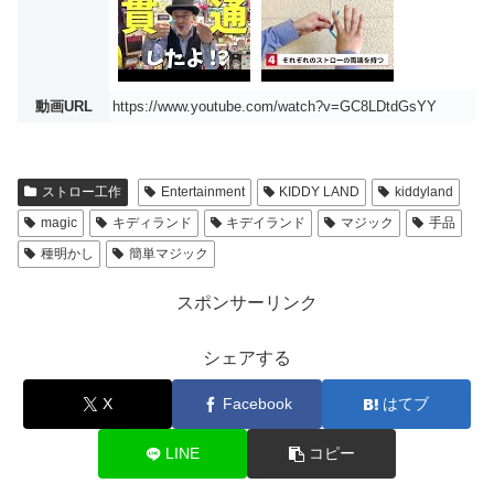
動画URL
https://www.youtube.com/watch?v=GC8LDtdGsYY
ストロー工作
Entertainment
KIDDY LAND
kiddyland
magic
キディランド
キデイランド
マジック
手品
種明かし
簡単マジック
スポンサーリンク
シェアする
X
Facebook
はてブ
LINE
コピー