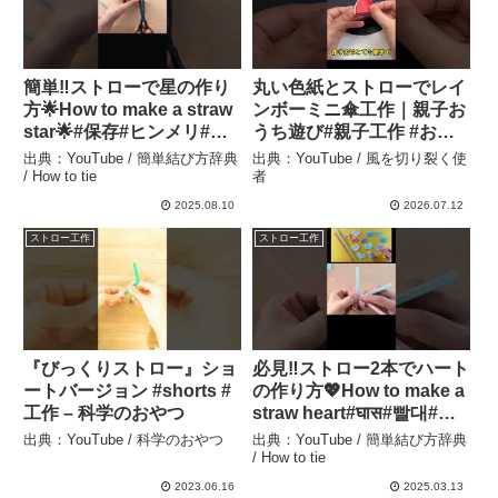
簡単‼ストローで星の作り
丸い色紙とストローでレイ
方🌟How to make a straw
ンボーミニ傘工作｜親子お
star🌟#保存#ヒンメリ#吸
うち遊び#親子工作 #おう
管#星#ほし#빨대#編#별
ち遊び #色紙工作 #ストロ
出典：YouTube / 簡単結び方辞典
出典：YouTube / 風を切り裂く使
#Star#スター#스타#工作#
ー工作 #知育遊び #子供
/ How to tie
者
折り方#結び方#ストロー#
DIY #簡単工作 – 風を切り
2025.08.10
2026.07.12
再利用#DIY – 簡単結び方
裂く使者
ストロー工作
ストロー工作
辞典 / How to tie
『びっくりストロー』ショ
必見‼ストロー2本でハート
ートバージョン #shorts #
の作り方💖How to make a
工作 – 科学のおやつ
straw heart#घास#빨대#吸
管#ハート#heart#easy#編
出典：YouTube / 科学のおやつ
出典：YouTube / 簡単結び方辞典
#하트#工作#作り方#結び
/ How to tie
方#ストロー#DIY#shorts
2023.06.16
2025.03.13