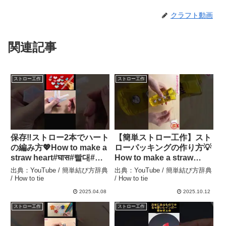
クラフト動画
関連記事
ストロー工作
ストロー工作
保存‼ストロー2本でハート
【簡単ストロー工作】スト
の編み方💖How to make a
ローパッキングの作り方💡
straw heart#घास#빨대#吸
How to make a straw
管#ハート#heart#easy#하
Packing#簡単#収納#吸管#
出典：YouTube / 簡単結び方辞典
出典：YouTube / 簡単結び方辞典
트#工作#作り方#結び方#
旅行#キャンプ#빨대#遠征
/ How to tie
/ How to tie
ストロー#DIY#shorts – 簡
#お泊まり#工作#折り方#
2025.04.08
2025.10.12
単結び方辞典 / How to tie
結び方#ストロー#DIY – 簡
ストロー工作
ストロー工作
単結び方辞典 / How to tie