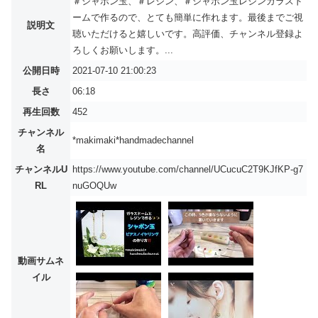
＃シャボン玉、＃レジン、＃シャボン玉レジンガラスド
ームで作るので、とても簡単に作れます。最後までご視
説明文
聴いただけると嬉しいです。高評価、チャンネル登録よ
ろしくお願いします。...
公開日時
2021-07-10 21:00:23
長さ
06:18
再生回数
452
チャンネル
*makimaki*handmadechannel
名
チャンネルU
https://www.youtube.com/channel/UCucuC2T9KJfKP-g7
RL
nuGOQUw
動画サムネ
イル