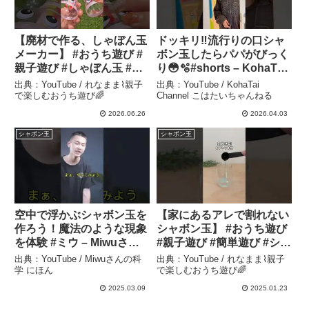
【廃材で作る、しゃぼん玉
ドッキリ‼️流行りの口シャ
メーカー】 #おうち遊び #
ボン玉したらパパがびっく
親子遊び #しゃぼん玉 #工
り😳🫧#shorts – KohaTai
作 – れなまま⌇親子で楽し
Channel こはたいちゃん
出典：YouTube / れなまま⌇親子
出典：YouTube / KohaTai
むおうち遊び🌈
ねる
で楽しむおうち遊び🌈
Channel こはたいちゃんねる
2026.06.26
2026.04.03
シャボン玉
シャボン玉
空中で浮かぶシャボン玉を
【家にあるアレで割れない
作ろう！魔法のような現象
シャボン玉】 #おうち遊び
を体験 #ミウ – Miwuさん
#親子遊び #簡単遊び #シャ
の科学 にほん
ボン玉 – れなまま⌇親子で
出典：YouTube / Miwuさんの科
出典：YouTube / れなまま⌇親子
楽しむおうち遊び🌈
学 にほん
で楽しむおうち遊び🌈
2025.03.09
2025.01.23