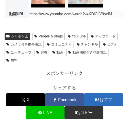
動画URL
https://www.youtube.com/watch?v=KDiGLV9szlM
シャボン玉
People & Blogs
YouTube
アップロード
カメラ付き携帯電話
コミュニティ
チャンネル
ビデオ
ユーチューブ
共有
動画
動画機能付き携帯電話
無料
スポンサーリンク
シェアする
X
Facebook
はてブ
LINE
コピー