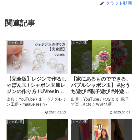
クラフト動画
関連記事
シャボン玉
シャボン玉
【完全版】レジンで作るし
【家にあるものでできる、
ゃぼん玉 / シャボン玉風レ
バブルシャボン玉】 #おう
ジンの作り方 / UVresin
ち遊び #親子遊び #外遊び
soap bubbles – まーうえ
#シャボン玉 #子育て – れ
出典：YouTube / まーうえのレジ
出典：YouTube / れなまま⌇親子
のレジン工房 – maaue
なまま⌇親子で楽しむおう
ン工房 - maaue resin -
で楽しむおうち遊び🌈
resin –
ち遊び🌈
2024.02.13
2025.05.03
シャボン玉
シャボン玉