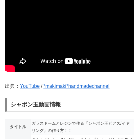
出典：
YouTube
/
*makimaki*handmadechannel
シャボン玉動画情報
ガラスドームとレジンで作る『シャボン玉ピアス/イヤ
タイトル
リング』の作り方！！