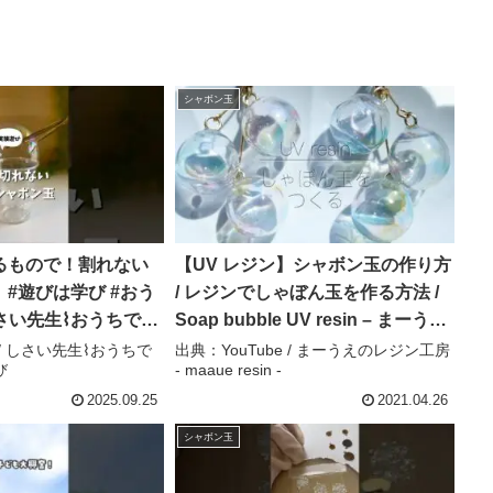
シャボン玉
るもので！割れない
【UV レジン】シャボン玉の作り方
 #遊びは学び #おう
/ レジンでしゃぼん玉を作る方法 /
しさい先生⌇おうちでで
Soap bubble UV resin – まーうえ
び
のレジン工房 – maaue resin –
e / しさい先生⌇おうちで
出典：YouTube / まーうえのレジン工房
び
- maaue resin -
2025.09.25
2021.04.26
シャボン玉