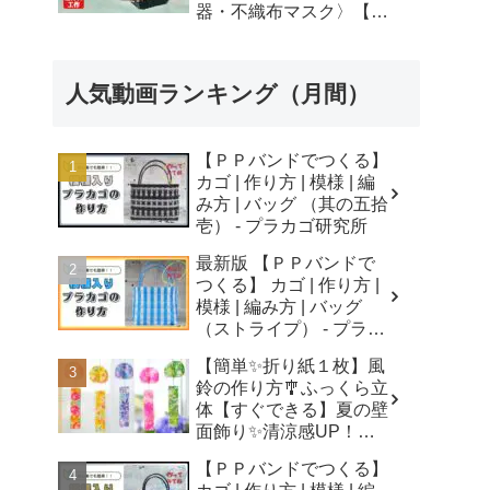
器・不織布マスク〉【自
由研究】簡単！遊べる工
作・廃材手作りおもちゃ
- ちゃんねるできたくん
人気動画ランキング（月間）
【ＰＰバンドでつくる】
カゴ | 作り方 | 模様 | 編
み方 | バッグ （其の五拾
壱） - プラカゴ研究所
最新版 【ＰＰバンドで
つくる】 カゴ | 作り方 |
模様 | 編み方 | バッグ
（ストライプ） - プラカ
ゴ研究所
【簡単✨折り紙１枚】風
鈴の作り方🎐ふっくら立
体【すぐできる】夏の壁
面飾り✨清涼感UP！無
音風鈴 How to Make
【ＰＰバンドでつくる】
Origami Wind Chimes -