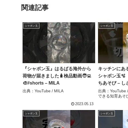
関連記事
シャボン玉
シャボン玉
『シャボン玉』はるばる海外から
キッチンにあ
荷物が届きました🧳検品動画🧑‍💻
シャボン玉🫧
🎨#shorts – MILA
ちあそび – 
きる知育あそ
出典：YouTube / MILA
出典：YouTub
できる知育あそ
2023.05.13
シャボン玉
シャボン玉