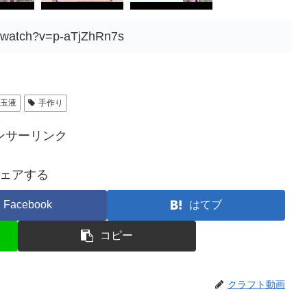
m/watch?v=p-aTjZhRn7s
ン玉液
手作り
ンサーリンク
ェアする
Facebook
はてブ
コピー
クラフト動画