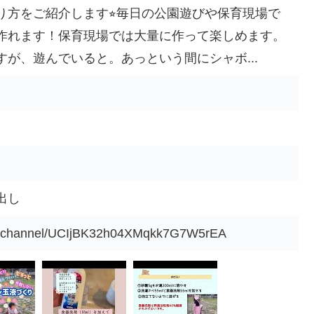
り方をご紹介します⭐︎毎日の公園遊びや保育現場で
作れます！保育現場では大量に作って楽しめます。
が、遊んでいると。あっという間にシャボ...
出し
om/channel/UCIjBK32h04XMqkk7G7W5rEA