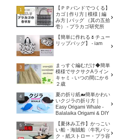
【ＰＰバンドでつくる】
カゴ | 作り方 | 模様 | 編
み方 | バッグ （其の五拾
壱） - プラカゴ研究所
【簡単に作れる🌷チュー
リップバッグ】 - iam
まっすぐ編むだけ◆簡単
模様でサクサクAライン
キャミ - いつの間にか６
２歳
夏の折り紙🐋簡単かわい
いクジラの折り方｜
Easy Origami Whale -
Balalaika Origami & DIY
【夏休み工作】かっこい
い船・海賊船〈牛乳パッ
ク・紙ストロー・プラ容