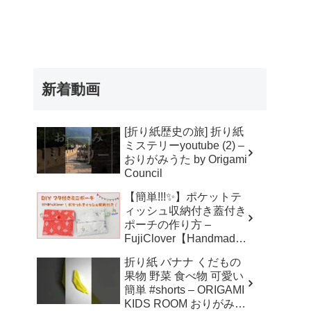
新着動画
[折り紙歴史の旅] 折り紙
ミステリーyoutube (2) –
おりがみうた by Origami
Council
【簡単!!!✨】ポケットテ
ィッシュ収納付き蓋付き
ポーチの作り方 –
FujiClover【Handmade
】
折り紙 バナナ くだもの
果物 野菜 食べ物 可愛い
簡単 #shorts – ORIGAMI
KIDS ROOM おりがみキ