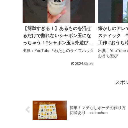
【簡単すぎる！】あるものを混ぜ
懐かしのアレで
るだけで割れないシャボン玉にな
スティック #
っちゃう！#シャボン玉 #外遊び #
工作 #おうち時
遊び #便利 #裏技 #ライフハック #
ろん⌇ 笑顔が
出典：YouTube / わたしのライフハック
出典：YouTube
おうち遊び
わたしのライフハック – わたしの
ライフハック
2024.05.26
スポ
簡単！マチなしポーチの作り方 How t
切替あり – sakochan