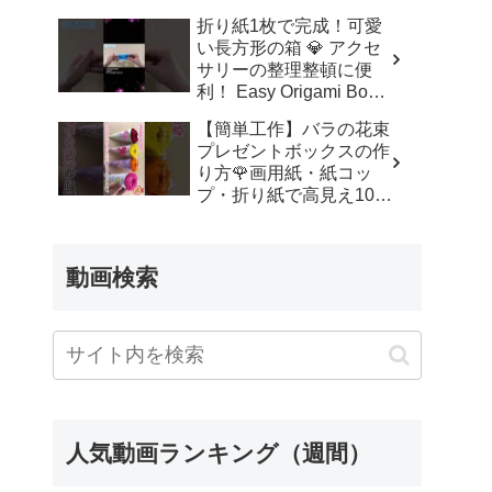
ッズルーム
折り紙1枚で完成！可愛
い長方形の箱 💎 アクセ
サリーの整理整頓に便
利！ Easy Origami Box |
Rectangle Box | 摺紙 盒
【簡単工作】バラの花束
子 クリスマス 箱 は
プレゼントボックスの作
こ – Origami hana’s
り方🌹画用紙・紙コッ
channel
プ・折り紙で高見え100
均DIY✨言葉なしで丁
寧！子供からシニアのレ
クリエーション／How to
動画検索
make a rose – 簡単結び
方辞典 / How to tie
人気動画ランキング（週間）