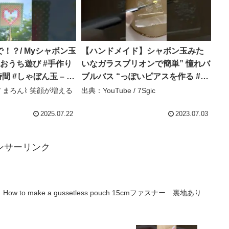
！？/ Myシャボン玉
【ハンドメイド】シャボン玉みた
おうち遊び #手作り
いなガラスブリオンで簡単” 憧れバ
間 #しゃぼん玉 – ま
ブルバス “っぽいピアスを作る #ア
増えるおうち遊び
クセサリー #ハンドメイド #レジン
 / まろん⌇ 笑顔が増える
出典：YouTube / 7Sgic
#ハンドメイドアクセサリー #ピア
ス – 7Sgic
2025.07.22
2023.07.03
ンサーリンク
o make a gussetless pouch 15cmファスナー 裏地あり