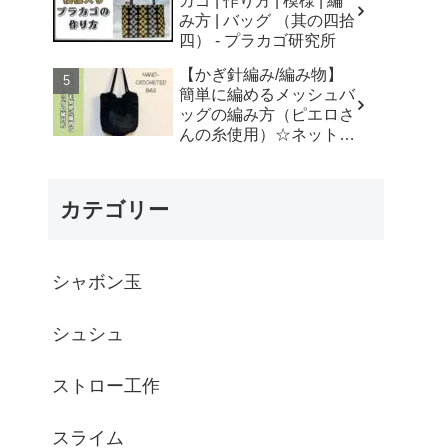
カゴ | 作り方 | 模様 | 編
はなみこと
み方 | バッグ （其の四拾
四） - プラカゴ研究所
【かぎ針編み/編み物】
簡単に編めるメッシュバ
ッグの編み方（ピエロさ
んの糸使用）☆ネットバ
ッグ☆How to crochet
mesh bag/tutorial - そろ
そろはじめよう
カテゴリー
☆crochet
シャボン玉
シュシュ
ストロー工作
スライム