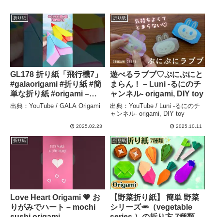
折り紙
折り紙
GL178 折り紙「飛行機7」
遊べるラブブ♡ぷにぷにと
#galaorigami #折り紙 #簡
まらん！ – Luni -るにのチ
単な折り紙 #origami –
ャンネル- origami, DIY toy
GALA Origami
出典：YouTube / GALA Origami
出典：YouTube / Luni -るにのチ
ャンネル- origami, DIY toy
2025.02.23
2025.10.11
折り紙
折り紙
Love Heart Origami 💗 お
【野菜折り紙】 簡単 野菜
りがみでハート – mochi
シリーズ🥕（vegetable
sushi origami
series ）の折り方 7種類