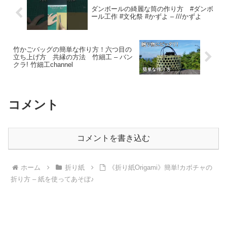
ダンボールの綺麗な筒の作り方 #ダンボ
ール工作 #文化祭 #かずよ – ///かずよ
竹かごバッグの簡単な作り方！六つ目の
立ち上げ方 共縁の方法 竹細工 – バン
クラ! 竹細工channel
コメント
コメントを書き込む
ホーム
折り紙
《折り紙Origami》簡単!カボチャの
折り方 – 紙を使ってあそぼ♪