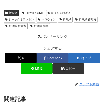
折り紙
Howto & Style
かぼちゃおばけ
ジャックオランタン
ハロウィン
折り紙
折り紙 作り方
折り紙 折り方
折り紙 簡単
スポンサーリンク
シェアする
X
Facebook
はてブ
LINE
コピー
クラフト動画
関連記事