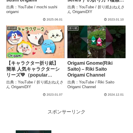
〈字幕 with subtitles〉 –
出典：YouTube / mochi sushi
出典：YouTube / 折り紙おねえさ
折り紙おねえさん
origami
ん OrigamiDIY
OrigamiDIY
2025.06.01
2023.01.10
折り紙
折り紙
【キャラクター折り紙】
Origami Gnome(Riki
簡単 人気キャラクターシ
Saito) – Riki Saito
リーズ💚（popular
Origami Channel
character series ）の折り
出典：YouTube / 折り紙おねえさ
出典：YouTube / Riki Saito
方 5種類〈字幕 with
ん OrigamiDIY
Origami Channel
subtitles〉 – 折り紙おねえ
2023.01.07
2024.12.01
さん OrigamiDIY
スポンサーリンク