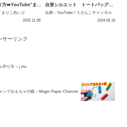
➡️YouTube“まり
台形シルエット トートバッグの
てね♡ #ハンドメイ
作り方 肩かけしないから-１２
 / まりこめいど
出典：YouTube / うさんこチャンネル
ade#ポーチ作り方 #ミ
㎝ tote bag tutorial – うさんこチ
2025.11.08
2024.06.26
ぎれ – まりこめいど
ャンネル
ンサーリンク
り方 – j ms
おもちゃの紙 – Magic Paper Channel