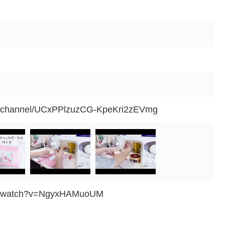
m/channel/UCxPPlzuzCG-KpeKri2zEVmg
om/watch?v=NgyxHAMuoUM