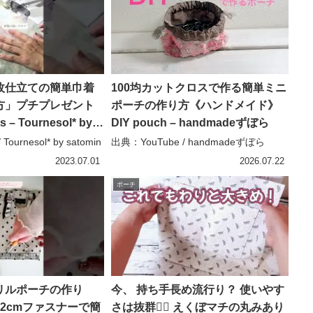
枚仕立ての簡単巾着
100均カットクロスで作る簡単ミニ
方」プチプレゼント
ポーチの作り方《ハンドメイド》
 – Tournesol* by
DIY pouch – handmadeずぼら
ournesol* by satomin
出典：YouTube / handmadeずぼら
2023.07.01
2026.07.22
ポーチ
リルポーチの作り
今、 持ち手長め流行り？ 使いやす
2cmファスナーで簡
さは抜群🙆‍♀️ えくぼマチの丸みあり