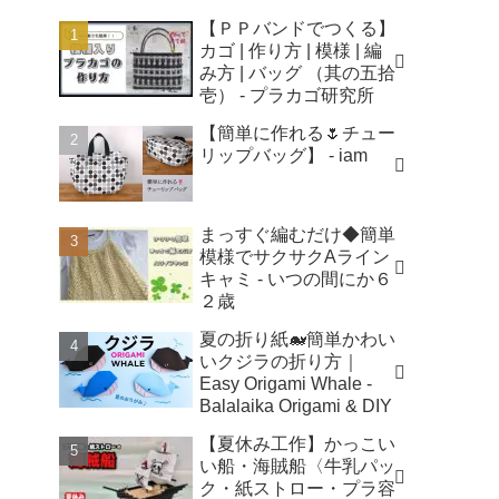
【ＰＰバンドでつくる】
カゴ | 作り方 | 模様 | 編
み方 | バッグ （其の五拾
壱） - プラカゴ研究所
【簡単に作れる🌷チュー
リップバッグ】 - iam
まっすぐ編むだけ◆簡単
模様でサクサクAライン
キャミ - いつの間にか６
２歳
夏の折り紙🐋簡単かわい
いクジラの折り方｜
Easy Origami Whale -
Balalaika Origami & DIY
【夏休み工作】かっこい
い船・海賊船〈牛乳パッ
ク・紙ストロー・プラ容