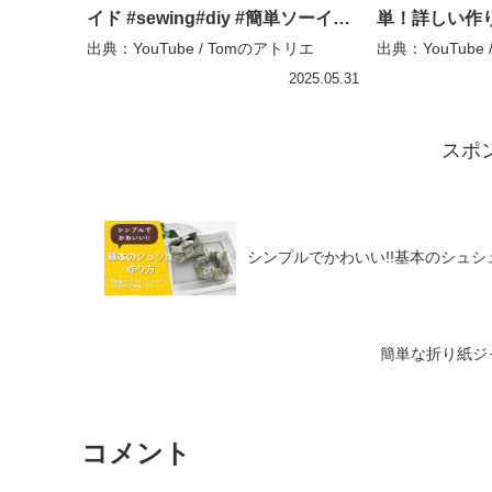
イド #sewing#diy #簡単ソーイン
単！詳しい作り方
グ #ポーチ作り方 – Tomのアトリ
こめいど”をみ
出典：YouTube / Tomのアトリエ
出典：YouTube
エ
ド #Handm
2025.05.31
ニチュア #は
スポ
シンプルでかわいい!!基本のシュシュ作
簡単な折り紙ジャンプ
コメント