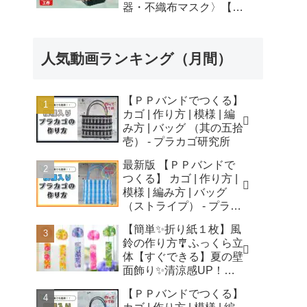
器・不織布マスク〉【自
由研究】簡単！遊べる工
作・廃材手作りおもちゃ
- ちゃんねるできたくん
人気動画ランキング（月間）
【ＰＰバンドでつくる】
カゴ | 作り方 | 模様 | 編
み方 | バッグ （其の五拾
壱） - プラカゴ研究所
最新版 【ＰＰバンドで
つくる】 カゴ | 作り方 |
模様 | 編み方 | バッグ
（ストライプ） - プラカ
ゴ研究所
【簡単✨折り紙１枚】風
鈴の作り方🎐ふっくら立
体【すぐできる】夏の壁
面飾り✨清涼感UP！無
音風鈴 How to Make
【ＰＰバンドでつくる】
Origami Wind Chimes -