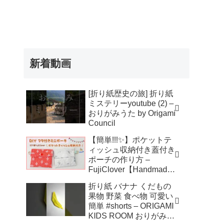
新着動画
[折り紙歴史の旅] 折り紙
ミステリーyoutube (2) –
おりがみうた by Origami
Council
【簡単!!!✨】ポケットテ
ィッシュ収納付き蓋付き
ポーチの作り方 –
FujiClover【Handmade
】
折り紙 バナナ くだもの
果物 野菜 食べ物 可愛い
簡単 #shorts – ORIGAMI
KIDS ROOM おりがみキ