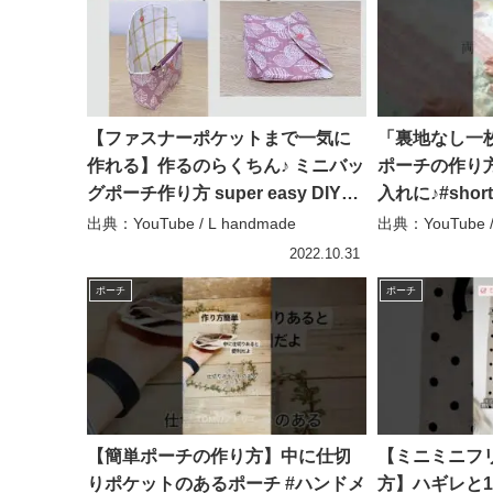
【ファスナーポケットまで一気に
「裏地なし一
作れる】作るのらくちん♪ ミニバッ
ポーチの作り
グポーチ作り方 super easy DIY
入れに♪#shorts
mini bag pouch with zipper
satomin
出典：YouTube / L handmade
出典：YouTube / T
pocket – L handmade
2022.10.31
ポーチ
ポーチ
【簡単ポーチの作り方】中に仕切
【ミニミニフ
りポケットのあるポーチ #ハンドメ
方】ハギレと1