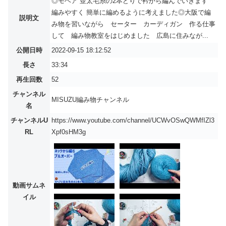
◎モヘア 並太毛糸の2本どりで衿から編んでいきます
編みやすく 簡単に編めるように考えました◎大阪で編
説明文
み物を習いながら セーター カーディガン 作る仕事
して 編み物教室をはじめました 広島に住みなが...
公開日時
2022-09-15 18:12:52
長さ
33:34
再生回数
52
チャンネル
MISUZU編み物チャンネル
名
チャンネルU
https://www.youtube.com/channel/UCWvOSwQWMfIZl3
RL
Xpf0sHM3g
動画サムネ
イル