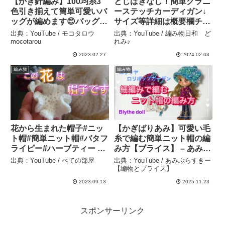
【かぎ針編み】100均糸3
とじはぎなし！簡単グラニ
色引き揃えて簡単可愛いバ
ーステッチカーディガン↓
ッグが編めます😊バッグの
サイズ等詳細は概要欄チェ
編み方 #shorts – モコタロ
ック – 編み物日和 どれみ
出典：YouTube / モコタロウ
出典：YouTube / 編み物日和 ど
ウmocotarou
♪
mocotarou
れみ♪
2023.02.27
2024.02.03
編み物
編み物
花から生まれた帽子#ニッ
【かぎばりあみ】可愛い毛
ト帽#簡単ニット帽#バタフ
糸で編む簡単ニット帽の編
ライピー#ハーブティー –
み方【ブライス】 – あみぶ
ぺての部屋
らすきー【編物とブライ
出典：YouTube / ぺての部屋
出典：YouTube / あみぶらすきー
ス】
【編物とブライス】
2023.09.13
2025.11.23
スポンサーリンク