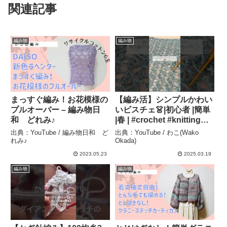
関連記事
編み物
編み物
まっすぐ編み！お花模様の
【編み活】シンプルかわい
プルオーバー – 編み物日
いビスチェ👗|初心者 |簡単
和 どれみ♪
|春 | #crochet #knitting
#handmade #編み物 #か
出典：YouTube / 編み物日和 ど
出典：YouTube / わこ(Wako
ぎ針編み 服 #fyp – わこ
れみ♪
Okada)
(Wako Okada)
2023.05.23
2025.03.19
編み物
編み物