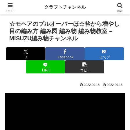
クラフトチャンネル
メニュー
検索
☆モヘアのプルオーバーほ☆衿から増やし
目の編み方 編み図 編み物 編み物教室 –
MISUZU編み物チャンネル
X
Facebook
はてブ
LINE
コピー
2022.09.15
2022.09.16