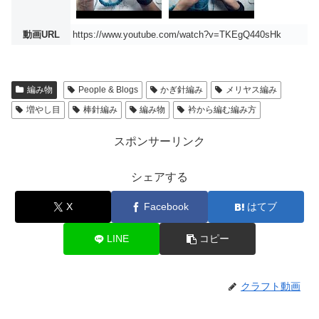
動画URL
https://www.youtube.com/watch?v=TKEgQ440sHk
編み物
People & Blogs
かぎ針編み
メリヤス編み
増やし目
棒針編み
編み物
衿から編む編み方
スポンサーリンク
シェアする
X
Facebook
はてブ
LINE
コピー
クラフト動画