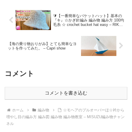
🔰【一番簡単なバケットハット】基本の
『キ』☆かぎ針編み 編み物 編み方 100均
毛糸 ☆ crochet bucket hat easy – RIKA
Channel 編み物部
【海の乗り物おりがみ】とても簡単なヨ
ットを作ってみた。 – Capri show
コメント
コメントを書き込む
ホーム
編み物
☆モヘアのプルオーバーほ☆衿から
増やし目の編み方 編み図 編み物 編み物教室 – MISUZU編み物チャン
ネル