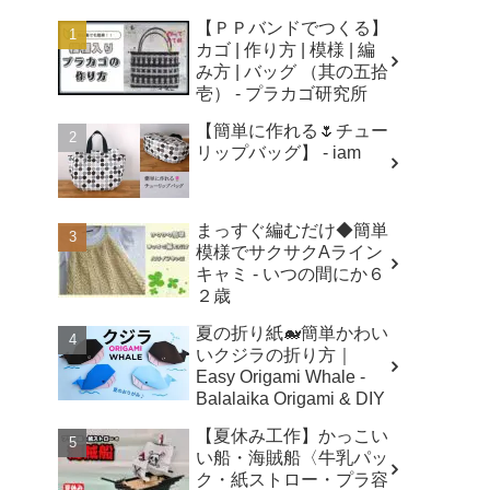
【ＰＰバンドでつくる】
カゴ | 作り方 | 模様 | 編
み方 | バッグ （其の五拾
壱） - プラカゴ研究所
【簡単に作れる🌷チュー
リップバッグ】 - iam
まっすぐ編むだけ◆簡単
模様でサクサクAライン
キャミ - いつの間にか６
２歳
夏の折り紙🐋簡単かわい
いクジラの折り方｜
Easy Origami Whale -
Balalaika Origami & DIY
【夏休み工作】かっこい
い船・海賊船〈牛乳パッ
ク・紙ストロー・プラ容