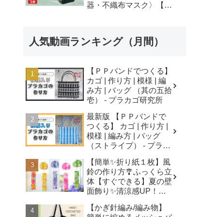
器・不織布マスク〉【自
由研究】簡単！遊べる工
作・廃材手作りおもちゃ
- ちゃんねるできたくん
人気動画ランキング（月間）
【ＰＰバンドでつくる】
カゴ | 作り方 | 模様 | 編
み方 | バッグ （其の五拾
壱） - プラカゴ研究所
最新版 【ＰＰバンドで
つくる】 カゴ | 作り方 |
模様 | 編み方 | バッグ
（ストライプ） - プラカ
ゴ研究所
【簡単✨折り紙１枚】風
鈴の作り方🎐ふっくら立
体【すぐできる】夏の壁
面飾り✨清涼感UP！無
音風鈴 How to Make
【かぎ針編み/編み物】
Origami Wind Chimes -