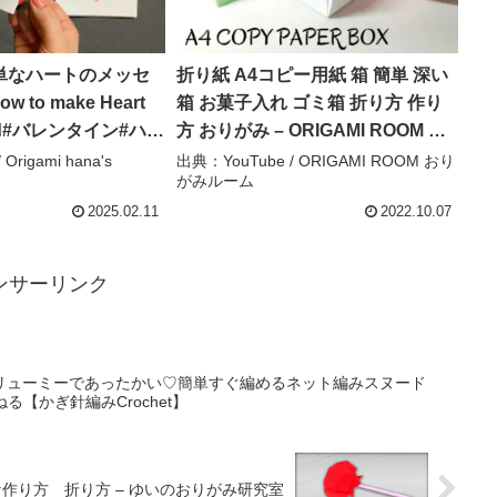
単なハートのメッセ
折り紙 A4コピー用紙 箱 簡単 深い
to make Heart
箱 お菓子入れ ゴミ箱 折り方 作り
ard#バレンタイン#ハー
方 おりがみ – ORIGAMI ROOM お
ल#하트#折り方#おりが
りがみルーム
Origami hana's
出典：YouTube / ORIGAMI ROOM おり
がみルーム
gami#紙#종이 –
’s channel
2025.02.11
2022.10.07
ンサーリンク
リューミーであったかい♡簡単すぐ編めるネット編みスヌード
ゃんねる【かぎ針編みCrochet】
作り方 折り方 – ゆいのおりがみ研究室