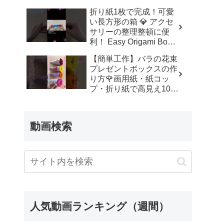
ッズルーム
折り紙1枚で完成！可愛
い長方形の箱 💎 アクセ
サリーの整理整頓に便
利！ Easy Origami Box |
Rectangle Box | 摺紙 盒
【簡単工作】バラの花束
子 クリスマス 箱 は
プレゼントボックスの作
こ – Origami hana’s
り方🌹画用紙・紙コッ
channel
プ・折り紙で高見え100
均DIY✨言葉なしで丁
寧！子供からシニアのレ
クリエーション／How to
動画検索
make a rose – 簡単結び
方辞典 / How to tie
人気動画ランキング（週間）