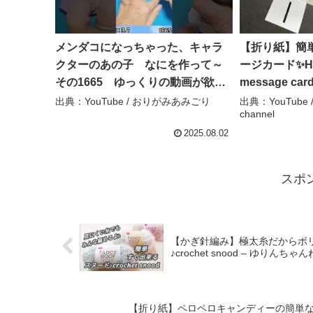
メンダコになっちゃった、キャラ
【折り紙】簡
クターのあの子 なにを作って～
ージカード✨How 
その1665 ゆっくりの動画が欲し
message c
いときはコメント欄で教えてくだ
ト#心#爱#दि
出典：YouTube / おりがみあみごり
出典：YouTube / 
channel
さい #簡単な折り紙 #折り紙 – おり
み#easy#ori
がみあみごり
Origami hana
2025.08.02
スポ
【かぎ針編み】極太糸だからボ
♪crochet snood – ゆりんち
【折り紙】ペロペロキャンディーの簡単な