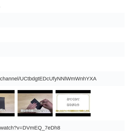
.
om/channel/UCtbdgtEDcUfyNNlWmWnhYXA
om/watch?v=DVmEQ_7eDh8