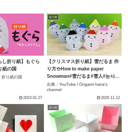
折り紙
らし折り紙】もぐら
【クリスマス折り紙】雪だるま 作
折り紙の国
り方⛄How to make paper
Snowman#雪だるま#雪人#눈사람
 / 折り紙の国
#Christmas#推し#Snow#スノーマ
出典：YouTube / Origami hana's
channel
ン#折り方#おりがみ#origami#紙 –
Origami hana’s channel
2023.01.27
2025.11.12
折り紙