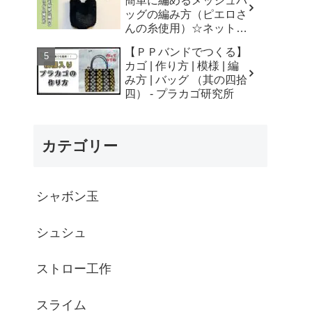
簡単に編めるメッシュバ
はなみこと
ッグの編み方（ピエロさ
んの糸使用）☆ネットバ
ッグ☆How to crochet
【ＰＰバンドでつくる】
mesh bag/tutorial - そろ
カゴ | 作り方 | 模様 | 編
そろはじめよう
み方 | バッグ （其の四拾
☆crochet
四） - プラカゴ研究所
カテゴリー
シャボン玉
シュシュ
ストロー工作
スライム