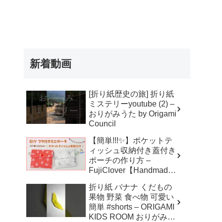
新着動画
[折り紙歴史の旅] 折り紙
ミステリーyoutube (2) –
おりがみうた by Origami
Council
【簡単!!!✨】ポケットテ
ィッシュ収納付き蓋付き
ポーチの作り方 –
FujiClover【Handmade
】
折り紙 バナナ くだもの
果物 野菜 食べ物 可愛い
簡単 #shorts – ORIGAMI
KIDS ROOM おりがみキ