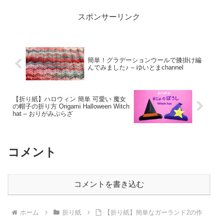
スポンサーリンク
簡単！グラデーションウールで膝掛け編
んでみました♪ – ゆいとまchannel
【折り紙】ハロウィン 簡単 可愛い 魔女
の帽子の折り方 Origami Halloween Witch
hat – おりがみぷらざ
コメント
コメントを書き込む
ホーム
折り紙
【折り紙】簡単なガーランド2の作