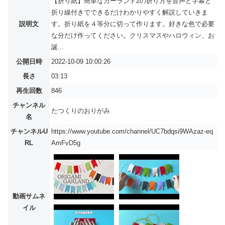
【折り紙】簡単なガーランド2の折り方を音声と字幕と
折り線付きでできるだけわかりやすく解説していきま
説明文
す。折り紙を４等分に切って作ります。好きな色で必要
な分だけ作ってください。クリスマスやハロウィン、お
誕...
公開日時
2022-10-09 10:00:26
長さ
03:13
再生回数
846
チャンネル
たつくりのおりがみ
名
チャンネルU
https://www.youtube.com/channel/UC7bdqsi9WAzaz-eq
RL
AmFvD5g
動画サムネ
イル