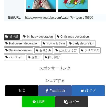
動画URL
https://www.youtube.com/watch?v=tqon-v456J0
折り紙
birthday decoration
Christmas decoration
Halloween decoration
Howto & Style
party decoration
Xmas decoration
おりがみ
たんじょうび
クリスマス
パーティー
誕生日
飾り付け
スポンサーリンク
シェアする
X
Facebook
はてブ
LINE
コピー