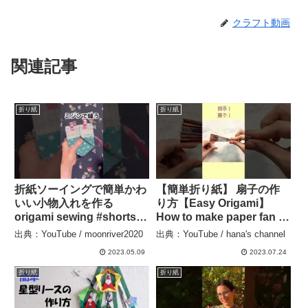
クラフト動画
関連記事
折り紙
折り紙
折紙ソーイングで簡単かわ
【簡単折り紙】 扇子の作
いい小物入れを作る
り方【Easy Origami】
origami sewing #shorts
How to make paper fan 종
@moonriver2020 –
이접기 설날 부채 折纸 う
出典：YouTube / moonriver2020
出典：YouTube / hana's channel
moonriver2020
ちわ 正月 謹賀新年 梅
2023.05.09
2023.07.24
花 元旦 南天 松 竹 梅
#shorts – hana’s channel
折り紙
折り紙