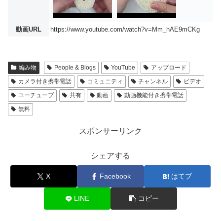
動画URL
https://www.youtube.com/watch?v=Mm_hAE9mCKg
編み物
People & Blogs
YouTube
アップロード
カメラ付き携帯電話
コミュニティ
チャンネル
ビデオ
ユーチューブ
共有
動画
動画機能付き携帯電話
無料
スポンサーリンク
シェアする
X
Facebook
はてブ
LINE
コピー