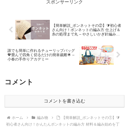
スポンサーリンク
【簡単解説_ボンネットその②】🔰初心者
さん向け！ボンネットの編み方 仕上げ＆
糸の処理まで丸 – やさしいかぎ針編みレ
シピ
誰でも簡単に作れるチューリップバッグ
💖畳んで四角く切るだけの簡単裁断🌟 –
小春の手作りアカデミー
コメント
コメントを書き込む
ホーム
編み物
【簡単解説_ボンネットその①】🔰
初心者さん向け！かんたんボンネットの編み方 材料＆編み始めを丁