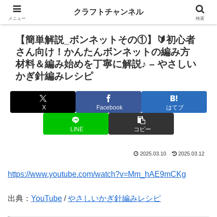
クラフトチャンネル
メニュー
検索
【簡単解説_ボンネットその①】🔰初心者
さん向け！かんたんボンネットの編み方
材料＆編み始めを丁寧に解説♪ – やさしい
かぎ針編みレシピ
X
Facebook
はてブ
LINE
コピー
2025.03.10
2025.03.12
https://www.youtube.com/watch?v=Mm_hAE9mCKg
出典：
YouTube
/
やさしいかぎ針編みレシピ