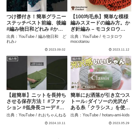
つけ襟付き！簡単グラニー
【100均毛糸】簡単な模様
ステッチベスト前編、後編
編みスヌードの編み方。か
#編み物日和どれみ #かぎ
ぎ針編み – モコタロウ
針編み #手編み #編み物 #
mocotarou
出典：YouTube / 編み物日和 ど
出典：YouTube / モコタロウ
ダイソー毛糸 #手編みベス
れみ♪
mocotarou
ト – 編み物日和 どれみ♪
2023.09.02
2023.11.12
編み物
編み物
【超簡単】ニットを長持ち
簡単にお洒落が引き立つス
させる保存方法！ #ファッ
トール♪ダイソーの光沢が
ション #低身長コーデ #低
ある糸「クラシス」を使い
身長ファッション #プチプ
ました かぎ針編み –
出典：YouTube / れおちゃんねる
出典：YouTube / hotaru-ami-kids
ラ #ニット #秋冬コーデ –
hotaru-ami-kids
2024.10.11
2023.05.29
れおちゃんねる