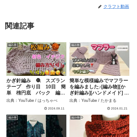
クラフト動画
関連記事
編み物
編み物
かぎ針編み 🧶 スズラン
簡単な模様編みでマフラー
テープ 作り目 10目 簡
を編みました♪[編み物][か
単 楕円底 バック 編み
ぎ針編み][ハンドメイド] –
方 動画 側面 松編み
たかまる[編み物]
出典：YouTube / はっちゃべ
出典：YouTube / たかまる
編む時 – はっちゃべ
2024.09.11
2024.01.21
編み物
編み物