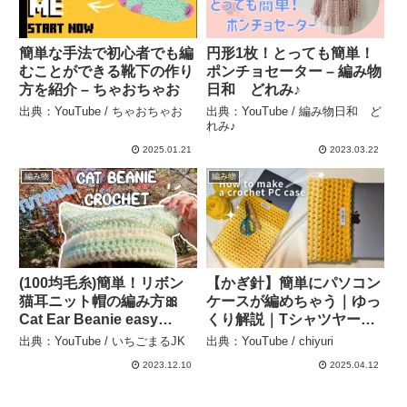
簡単な手法で初心者でも編
円形1枚！とっても簡単！
むことができる靴下の作り
ポンチョセーター – 編み物
方を紹介 – ちゃおちゃお
日和 どれみ♪
出典：YouTube / ちゃおちゃお
出典：YouTube / 編み物日和 ど
れみ♪
2025.01.21
2023.03.22
編み物
編み物
(100均毛糸)簡単！リボン
【かぎ針】簡単にパソコン
猫耳ニット帽の編み方🎀
ケースが編めちゃう｜ゆっ
Cat Ear Beanie easy
くり解説｜Tシャツヤーン
crochet tutorial – いちご
#crochet #crocheting #か
出典：YouTube / いちごまるJK
出典：YouTube / chiyuri
まるJK
ぎ針編み #tshirtyarn –
2023.12.10
2025.04.12
chiyuri