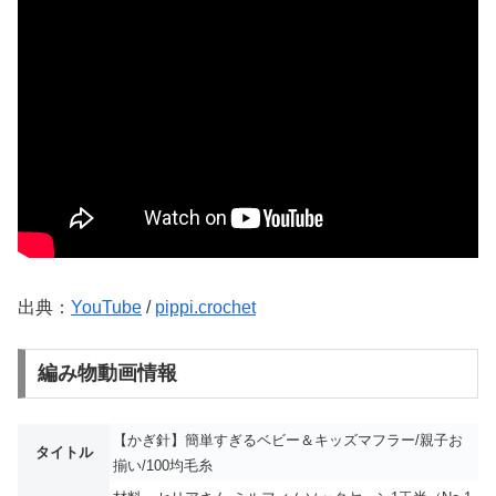
出典：
YouTube
/
pippi.crochet
編み物動画情報
【かぎ針】簡単すぎるベビー＆キッズマフラー/親子お
タイトル
揃い/100均毛糸