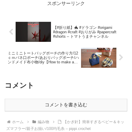
スポンサーリンク
【#折り紙】🐲 #ドラゴン #origami
#dragon #craft #おりがみ #papercraft
#shorts – トマトうまチャンネル
ミニミニトートバッグポーチの作り方/12
ｃｍバネ口ポーチ/あおりバッグポーチ/ハ
ンドメイド布小物/diy【How to make a
tote bag pouch】 – kurashi sewing
コメント
コメントを書き込む
ホーム
編み物
【かぎ針】簡単すぎるベビー＆キッ
ズマフラー/親子お揃い/100均毛糸 – pippi.crochet