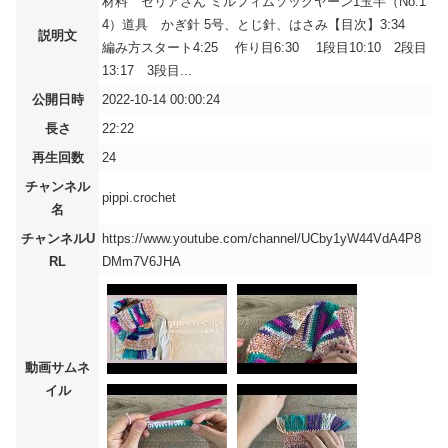
材料 セリアさん ミルフィムソックヤーン1玉半（No.1
4）道具 かぎ針 5号、とじ針、はさみ【目次】3:34
説明文
編み方スタート4:25 作り目6:30 1段目10:10 2段目
13:17 3段目...
公開日時
2022-10-14 00:00:24
長さ
22:22
再生回数
24
チャンネル
pippi.crochet
名
チャンネルU
https://www.youtube.com/channel/UCby1yW44VdA4P8
RL
DMm7V6JHA
動画サムネ
イル