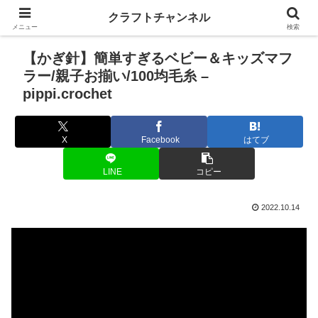
クラフトチャンネル
メニュー
検索
【かぎ針】簡単すぎるベビー＆キッズマフ
ラー/親子お揃い/100均毛糸 –
pippi.crochet
X
Facebook
はてブ
LINE
コピー
2022.10.14