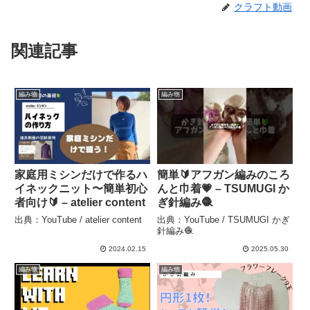
クラフト動画
関連記事
編み物
編み物
家庭用ミシンだけで作るハ
簡単🔰アフガン編みのころ
イネックニット〜簡単初心
んと巾着💗 – TSUMUGI か
者向け🔰 – atelier content
ぎ針編み🧶
出典：YouTube / atelier content
出典：YouTube / TSUMUGI かぎ
針編み🧶
2024.02.15
2025.05.30
編み物
編み物