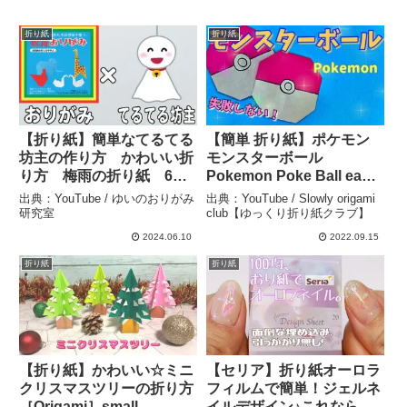
折り紙
折り紙
【折り紙】簡単なてるてる
【簡単 折り紙】ポケモン
坊主の作り方 かわいい折
モンスターボール
り方 梅雨の折り紙 6月
Pokemon Poke Ball easy
の折り紙 子供でも作れる
prigami – Slowly origami
出典：YouTube / ゆいのおりがみ
出典：YouTube / Slowly origami
【おりがみ】 – ゆいのおり
club【ゆっくり折り紙クラ
研究室
club【ゆっくり折り紙クラブ】
がみ研究室
ブ】
2024.06.10
2022.09.15
折り紙
折り紙
【折り紙】かわいい☆ミニ
【セリア】折り紙オーロラ
クリスマスツリーの折り方
フィルムで簡単！ジェルネ
［Origami］small
イルデザイン♪これなら埋