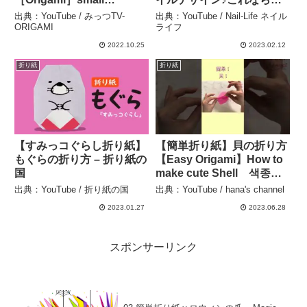
christmas tree – みっつ
め込みが楽でした！ – Nail-
出典：YouTube / みっつTV-
出典：YouTube / Nail-Life ネイル
TV-ORIGAMI
Life ネイルライフ
ORIGAMI
ライフ
2022.10.25
2023.02.12
折り紙
折り紙
【すみっコぐらし折り紙】
【簡単折り紙】貝の折り方
もぐらの折り方 – 折り紙の
【Easy Origami】How to
国
make cute Shell 색종이
접기 조개 折纸 可爱的
出典：YouTube / 折り紙の国
出典：YouTube / hana's channel
简单 真珠 贝壳
2023.01.27
2023.06.28
folding paper ＤＩＹ
#shorts – hana’s channel
スポンサーリンク