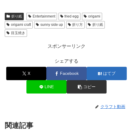
折り紙
Entertainment
fried egg
origami
origami craft
sunny side up
折り方
折り紙
目玉焼き
スポンサーリンク
シェアする
X
Facebook
はてブ
LINE
コピー
クラフト動画
関連記事