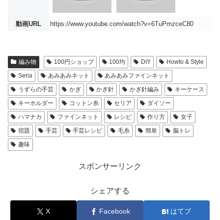
動画URL
https://www.youtube.com/watch?v=6TuPmzceC80
編み物
100円ショップ
100均
DIY
Howto & Style
Seria
あみあみネット
あみあみファインネット
うずらの手芸
かぎ
かぎ針
かぎ針編み
キーケース
キーホルダー
コットン糸
セリア
ダイソー
ハマナカ
ファインネット
レシピ
作り方
女子
宿題
手芸
手芸レシピ
毛糸
簡単
脳トレ
趣味
スポンサーリンク
シェアする
X
Facebook
はてブ