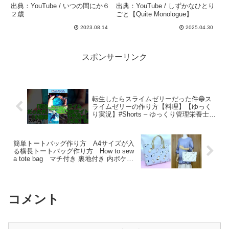
にか６２歳
しずかなひとりごと – しず
出典：YouTube / いつの間にか６
出典：YouTube / しずかなひとり
かなひとりごと【Quite
２歳
ごと【Quite Monologue】
Monologue】
2023.08.14
2025.04.30
スポンサーリンク
転生したらスライムゼリーだった件🔵ス
ライムゼリーの作り方【料理】【ゆっく
り実況】#Shorts – ゆっくり管理栄養士か
りん(再現飯)
簡単トートバッグ作り方 A4サイズが入
る横長トートバッグ作り方 How to sew
a tote bag マチ付き 裏地付き 内ポケッ
ト付きトートバッグ作り方 – chieko043
コメント