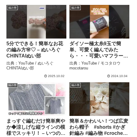
fellkate
編み物
編み物
5分でできる！簡単なお花
ダイソー極太糸9玉で簡
の編み方🌸♡ – ぬいろぐ
単、可愛く編んでみた
CHINTAIぬい部
ら・・・可愛いマフラーで
きました。かぎ針編み – モ
出典：YouTube / ぬいろぐ
出典：YouTube / モコタロウ
コタロウmocotarou
CHINTAIぬい部
mocotarou
2025.10.02
2024.10.04
編み物
編み物
まっすぐ編むだけ簡単爽や
簡単＆かわいい！つば広麦
か◆涼しげな縦ラインの模
わら帽子 #shorts #かぎ
様でスッキリ！ – いつの間
針編み #編み物 #crochet #