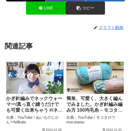
LINE
コピー
クラフト動画
関連記事
編み物
編み物
かぎ針編みでネックウォー
簡単、可愛く、大きく編ん
マー/真っ直ぐ縫うだけで
でみました。かぎ針編み編
も可愛く出来ちゃう #/ネッ
み方 100均毛糸 – モコタロ
クウォーマー #編み物 #か
ウmocotarou
出典：YouTube / ぬいものじか
出典：YouTube / モコタロウ
ぎ針編み ＃簡単 # フェル
ん〜fellkate
mocotarou
ケイト – ぬいものじかん〜
2023.01.09
2022.12.22