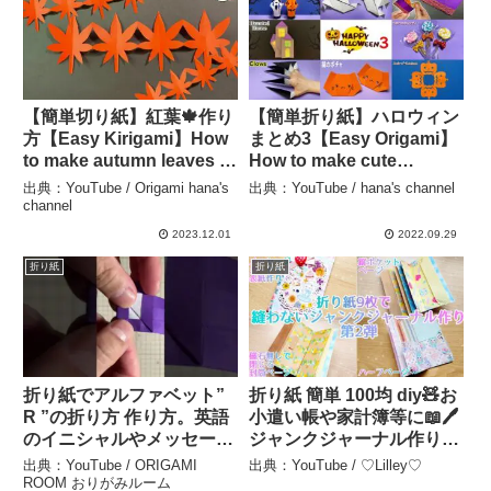
【簡単切り紙】紅葉🍁作り
【簡単折り紙】ハロウィン
方【Easy Kirigami】How
まとめ3【Easy Origami】
to make autumn leaves 간
How to make cute
단한 색종이접기 단풍 简
Halloween 3 종이접기 잭
出典：YouTube / Origami hana's
出典：YouTube / hana's channel
单的折纸 可爱的枫叶
오랜턴 ハロウィン かぼ
channel
秋 おりがみ もみじ
ちゃ 万圣节 コウモリ お
2023.12.01
2022.09.29
DIY – Origami hana’s
ばけ 蜘蛛 할로윈 – hana’s
折り紙
折り紙
channel
channel
折り紙でアルファベット”
折り紙 簡単 100均 diy🧸お
R ”の折り方 作り方。英語
小遣い帳や家計簿等に📖🖊️
のイニシャルやメッセージ
ジャンクジャーナル作り✨
などにおすすめ! 簡単 おり
📖diy origami how to
出典：YouTube / ORIGAMI
出典：YouTube / ♡Lilley♡
がみ #shorts – ORIGAMI
make easy handmade –
ROOM おりがみルーム