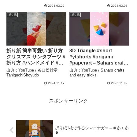
ROOM おりがみルーム
♡Lilley♡
2023.03.22
2024.03.08
折り紙
折り紙
折り紙 簡単可愛い 折り方
3D Triangle #short
クリスマス サンタブーツ #
#ytshorts #origami
折り方 #ハンドメイド #折
#paperart – Sahars crafts
り紙 #diycrafts #diy
and easy tricks
出典：YouTube / 谷口松雄堂
出典：YouTube / Sahars crafts
#origami – 谷口松雄堂
TaniguchiShoyudo
and easy tricks
TaniguchiShoyudo
2024.11.17
2025.11.02
スポンサーリンク
折り紙1枚で作るシマエナガ✨️ – 🍀あくあ
🍀