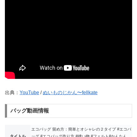
出典：
YouTube
/
ぬいものじかん〜fellkate
バッグ動画情報
エコバッグ 留め方：簡単とオシャレの２タイプ #エコバ
タイトル
ッグ #エコバッグ作り方 #縫い物 #フェルト#かんたん