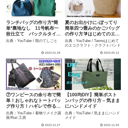
ランチバッグの作り方*簡
夏のお出かけに♪ぽってり
単*裏地なし 11号帆布一
簡単四つ畳みのかごバッグ
枚仕立て バックルタイプ
の作り方🔰はじめてのエコ
– 雨のてしごと
クラフト・クラフトバン
出典：YouTube / 雨のてしごと
出典：YouTube / Tannoはじめて
ド #1 – Tannoはじめての
のエコクラフト・クラフトバンド
エコクラフト・クラフトバ
2023.01.29
2023.05.12
ンド
バッグ
バッグ
⑦ワンピースの余り布で簡
【100均DIY】簡単ボスト
単！おしゃれなトートバッ
ンバッグの作り方 – 気まま
グ作り方！ハギレで作る小
にハンドメイド
物のアイデア集！【着物リ
出典：YouTube / 着物リメイク講
出典：YouTube / 気ままにハンド
メイク講座】129 – 着物リ
座/Ruri 工房
メイド
メイク講座/Ruri 工房
2023.12.27
2023.11.03