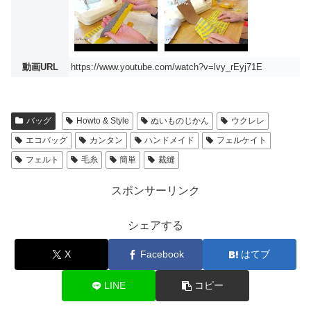
動画URL
https://www.youtube.com/watch?v=lvy_rEyj71E
バッグ
Howto & Style
ぬいものじかん
ウクレレ
エコバッグ
カンタン
ハンドメイド
フェルケイト
フェルト
毛糸
簡単
裁縫
スポンサーリンク
シェアする
X
Facebook
はてブ
LINE
コピー