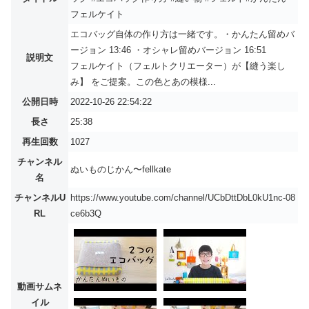
フェルケイト
エコバッグ自体の作り方は一緒です。・かんたん留めバ
ージョン 13:46 ・オシャレ留めバージョン 16:51
説明文
フェルケイト（フェルトクリエーター）が【縫う楽し
み】 をご提案。この色とあの模様...
公開日時
2022-10-26 22:54:22
長さ
25:38
再生回数
1027
チャンネル
ぬいものじかん〜fellkate
名
チャンネルU
https://www.youtube.com/channel/UCbDttDbL0kU1nc-08
RL
ce6b3Q
動画サムネ
イル