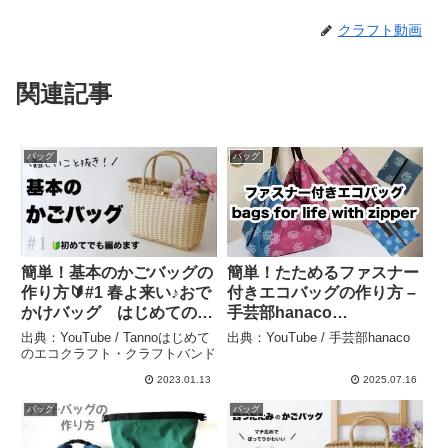
クラフト動画
関連記事
バッグ
バッグ
簡単！基本のかごバッグの
簡単！たためるファスナー
作り方🔰#1 春よ来い♪おで
付きエコバッグの作り方 –
かけバッグ はじめてのエ
手芸部hanaco
コクラフト・クラフトバン
[handicraft]
出典：YouTube / Tannoはじめて
出典：YouTube / 手芸部hanaco
ド – Tannoはじめてのエコ
のエコクラフト・クラフトバンド
クラフト・クラフトバンド
2023.01.13
2025.07.16
バッグ
バッグ