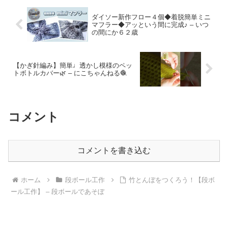
ダイソー新作フロー４個◆着脱簡単ミニ
マフラー◆アッという間に完成♪ – いつ
の間にか６２歳
【かぎ針編み】簡単♩透かし模様のペッ
トボトルカバー🌿 – にこちゃんねる🧶
コメント
コメントを書き込む
ホーム
段ボール工作
竹とんぼをつくろう！【段ボ
ール工作】 – 段ボールであそぼ