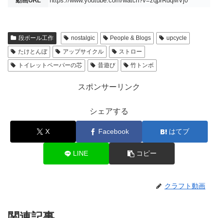
動画URL
https://www.youtube.com/watch?v=zqprRdqMVj0
段ボール工作
nostalgic
People & Blogs
upcycle
たけとんぼ
アップサイクル
ストロー
トイレットペーパーの芯
昔遊び
竹トンボ
スポンサーリンク
シェアする
X
Facebook
はてブ
LINE
コピー
クラフト動画
関連記事