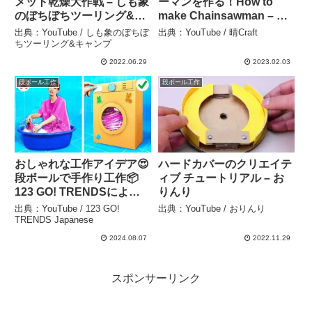
メット乾燥大作戦 – しも象
ーマンを作る！How to
のぼちぼちツーリング&キ
make Chainsawman – 晴
ャンプ
Craft
出典：YouTube / しも象のぼちぼ
出典：YouTube / 晴Craft
ちツーリング&キャンプ
2022.06.29
2023.02.03
段ボール工作
段ボール工作
おしゃれな工作アイデア😍
ハードカバーのクリエイテ
段ボールで手作り工作📦
ィブ チュートリアル – お
123 GO! TRENDSによる
りんり
お絵かきチャレンジ – 123
出典：YouTube / 123 GO!
出典：YouTube / おりんり
GO! TRENDS Japanese
TRENDS Japanese
2024.08.07
2022.11.29
スポンサーリンク