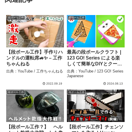
段ボール工作
段ボール工作
【段ボール工作】手作りハ
最高の段ボールクラフト |
ンドルの運転席🚙✨ – 工作
123 GO! Series による楽
ちゃんねる
しくて簡単なDIYとクール
なハック – 123 GO! Series
出典：YouTube / 工作ちゃんねる
出典：YouTube / 123 GO! Series
Japanese
Japanese
2022.09.19
2024.08.13
段ボール工作
段ボール工作
【段ボール工作？】 ヘル
【段ボール工作】チェンソ