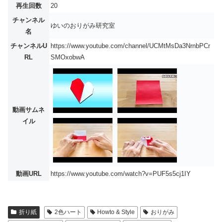
再生回数
20
チャンネル
ゆいのおりがみ研究室
名
チャンネルU
https://www.youtube.com/channel/UCMtMsDa3NrnbPCr
RL
SMOxobwA
動画サムネ
イル
動画URL
https://www.youtube.com/watch?v=PUF5s5cj1IY
折り紙
2色ハート
Howto & Style
おりがみ