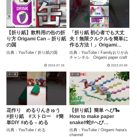
【折り紙】飲料用の缶の折
「折り紙 初心者でも大丈
り方 Origami Can – 折り紙
夫！無限クルクルを簡単に
の国
作る方法！」Origami
Even beginners are okay!
出典：YouTube / 折り紙の国
出典：YouTube / Familyおりがみ
How to make an infinite
チャンネル Origami paper craft
curl #shorts – Familyお
2024.07.26
2023.03.08
りがみチャンネル
折り紙
折り紙
Origami paper craft
花作り めるりんきゅう
【折り紙】簡単 へび🐍
#折り紙 #ストロー #簡
How to make paper
単DIY #める – める
snake#蛇#へび
#snake#साँप#ular#змея#งู
出典：YouTube / める
出典：YouTube / Origami hana's
#뱀#巳#へび年#折り方#お
channel