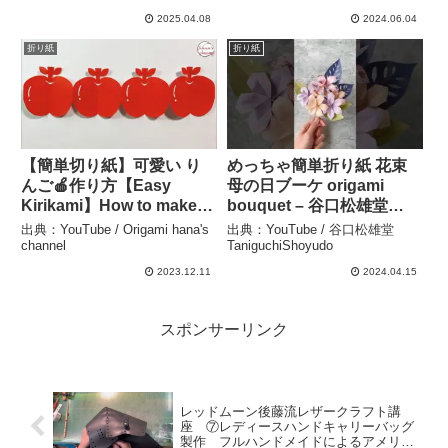
りがみ#origami#摺紙#종
2025.04.08
2024.06.04
이접기#DIY – Origami
折り紙
折り紙
hana’s channel
【簡単切り紙】可愛い り
めっちゃ簡単折り紙 花束
んご🍎作り方【Easy
母の日ブーケ origami
Kirikami】How to make
bouquet – 谷口松雄堂
cute Apple 색종이접기 사
TaniguchiShoyudo
出典：YouTube / Origami hana's
出典：YouTube / 谷口松雄堂
과 折纸 iPhone 苹
channel
TaniguchiShoyudo
果 林檎 アップル 果
2023.12.11
2024.04.15
物 きりがみ DIY –
Origami hana’s channel
スポンサーリンク
レッドムーン後藤流レザークラフト講
座 ⑦レディースハンドキャリーバッグ
製作 フルハンドメイドによるアメリカ