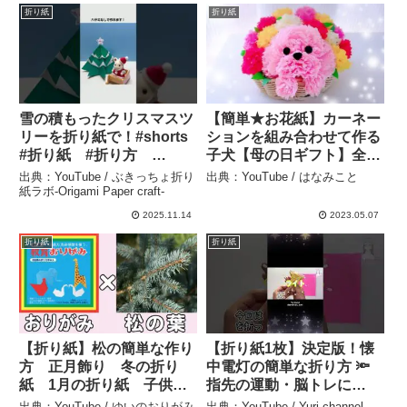
折り紙
折り紙
雪の積もったクリスマスツ
【簡単★お花紙】カーネー
リーを折り紙で！#shorts
ションを組み合わせて作る
#折り紙 #折り方
子犬【母の日ギフト】全部
#origami #簡単 #easy
100均！Mother’s Day,
出典：YouTube / ぶきっちょ折り
出典：YouTube / はなみこと
#xmas #christmas #クリ
carnations & puppies
紙ラボ-Origami Paper craft-
スマス VOICE VOX:雨晴は
Origami, paper craft – は
2025.11.14
2023.05.07
う – ぶきっちょ折り紙ラ
なみこと
折り紙
折り紙
ボ-Origami Paper craft-
【折り紙】松の簡単な作り
【折り紙1枚】決定版！懐
方 正月飾り 冬の折り
中電灯の簡単な折り方 🔦
紙 1月の折り紙 子供で
指先の運動・脳トレに
も作れる難しくない折り方
How to make paper
出典：YouTube / ゆいのおりがみ
出典：YouTube / Yuri channel