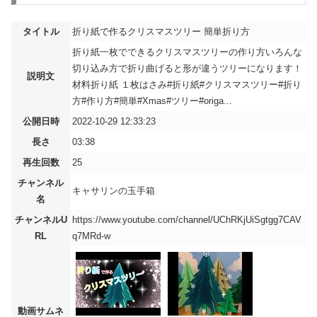
タイトル
折り紙で作るクリスマスツリー 簡単折り方
折り紙一枚でできるクリスマスツリーの作り方いろんな
切り込み方で折り曲げると形が違うツリーになります！
説明文
材料折り紙 １枚はさみ#折り紙#クリスマスツリー#折り
方#作り方#簡単#Xmas#ツリー#origa...
公開日時
2022-10-29 12:33:23
長さ
03:38
再生回数
25
チャンネル
キャサリンの玉手箱
名
チャンネルU
https://www.youtube.com/channel/UChRKjUiSgtgg7CAV
RL
q7MRd-w
動画サムネ