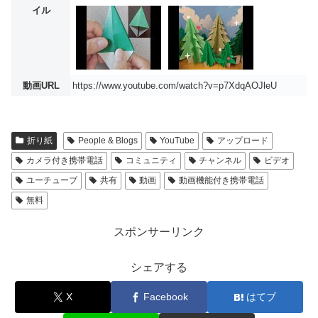
イル
動画URL
https://www.youtube.com/watch?v=p7XdqAOJleU
折り紙
People & Blogs
YouTube
アップロード
カメラ付き携帯電話
コミュニティ
チャンネル
ビデオ
ユーチューブ
共有
動画
動画機能付き携帯電話
無料
スポンサーリンク
シェアする
X
Facebook
はてブ