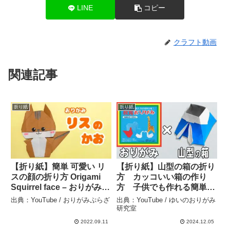
LINE
コピー
クラフト動画
関連記事
折り紙
折り紙
【折り紙】簡単 可愛い リ
【折り紙】山型の箱の折り
スの顔の折り方 Origami
方 カッコいい箱の作り
Squirrel face – おりがみぷ
方 子供でも作れる簡単な
らざ
おりがみ origami box –
出典：YouTube / おりがみぷらざ
出典：YouTube / ゆいのおりがみ
ゆいのおりがみ研究室
研究室
2022.09.11
2024.12.05