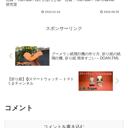
【おりがみ】 – ゆいのおり
flashlight | Easy Origami |
研究室
がみ研究室
摺紙 | 종이접기 ライト –
2024.01.04
2026.08.05
Yuri channel
スポンサーリンク
ブーメラン紙飛行機の作り方, 折り紙の紙
飛行機, 折り紙 簡単すごい – DOAN FML
【折り紙】⌚スマートウォッチ – トマト
うまチャンネル
コメント
コメントを書き込む