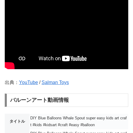
出典：
YouTube
/
Salman Toys
バルーンアート動画情報
DIY Blue Balloons Whale Spout super easy kids art craf
タイトル
t #kids #kidsart #craft #easy #balloon