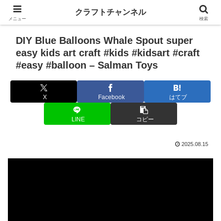
クラフトチャンネル
メニュー
検索
DIY Blue Balloons Whale Spout super
easy kids art craft #kids #kidsart #craft
#easy #balloon – Salman Toys
X
Facebook
はてブ
LINE
コピー
2025.08.15