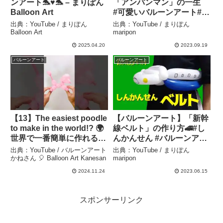
ンアート🐬♥🐬 – まりぽん
「アンパンマン」の一生
Balloon Art
#可愛いバルーンアート#簡
単バルーンアート – まりぽ
出典：YouTube / まりぽん
出典：YouTube / まりぽん
んmaripon
Balloon Art
maripon
2025.04.20
2023.09.19
バルーンアート
バルーンアート
【13】The easiest poodle
【バルーンアート】「新幹
to make in the world!? 🌍
線ベルト」の作り方🚄#し
世界で一番簡単に作れるプ
んかんせん #バルーンアー
ードル？【バルーンアート
ト #可愛いバルーンアート
出典：YouTube / バルーンアート
出典：YouTube / まりぽん
かねさん】 – バルーンアー
– まりぽんmaripon
かねさん 🎈 Balloon Art Kanesan
maripon
トかねさん 🎈 Balloon Art
2024.11.24
2023.06.15
Kanesan
スポンサーリンク