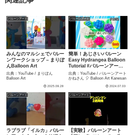
バルーンアート
バルーンアート
みんなのマルシェでバルー
簡単！あじさいバルーン
ンワークショップ – まりぽ
Easy Hydrangea Balloon
んBalloon Art
Tutorial #バルーンアート
かねさん #紫陽花 #アジサ
出典：YouTube / まりぽん
出典：YouTube / バルーンアート
イ – バルーンアートかねさ
Balloon Art
かねさん 🎈 Balloon Art Kanesan
ん 🎈 Balloon Art
2025.09.28
2024.07.03
Kanesan
バルーンアート
バルーンアート
ラブラブ「イルカ」バルー
【実験】バルーンアート