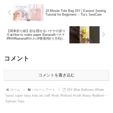
10-Minute Tote Bag DIY | Easiest Sewing
Tutorial for Beginners – Tia’s SewCute
【簡単折り紙】顔を隠せるバナナの折り
方🍌How to make paper Banana#バナナ
#केला#banana#바나나#香蕉#折り方#おり
がみ#easy#origami#摺紙#折纸#折紙 –
Origami hana’s channel
コメント
コメントを書き込む
ホーム
バルーンアート
DIY Blue Balloons Whale
Spout super easy kids art craft #kids #kidsart #craft #easy #balloon –
Salman Toys