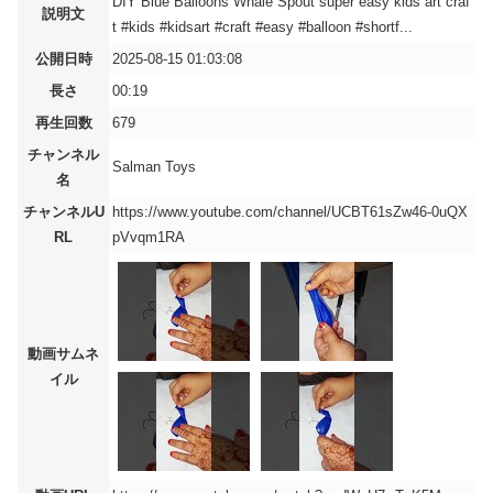
DIY Blue Balloons Whale Spout super easy kids art craf
説明文
t #kids #kidsart #craft #easy #balloon #shortf...
公開日時
2025-08-15 01:03:08
長さ
00:19
再生回数
679
チャンネル
Salman Toys
名
チャンネルU
https://www.youtube.com/channel/UCBT61sZw46-0uQX
RL
pVvqm1RA
動画サムネ
イル