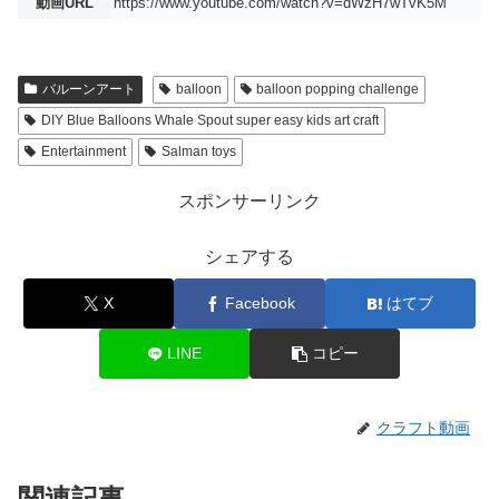
動画URL
https://www.youtube.com/watch?v=dWzH7wTvK5M
バルーンアート
balloon
balloon popping challenge
DIY Blue Balloons Whale Spout super easy kids art craft
Entertainment
Salman toys
スポンサーリンク
シェアする
X
Facebook
はてブ
LINE
コピー
クラフト動画
関連記事