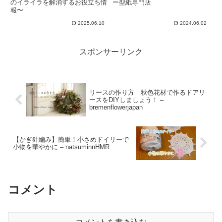
ち情報〜
のイライラを解消するお役立ち情
ー型紙専門店
報〜
2025.06.10
2024.06.02
スポンサーリンク
リースの作り方 秋色花材で作るドアリ
ースをDIYしましょう！ –
bremenflowerjapan
【かぎ針編み】簡単！小さめドイリーで
小物を華やかに – natsuminnHMR
コメント