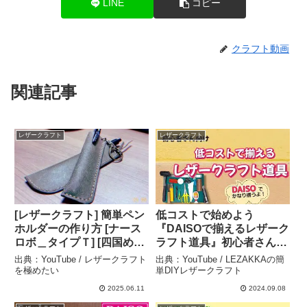
LINE
コピー
クラフト動画
関連記事
レザークラフト
レザークラフト
[レザークラフト] 簡単ペン
低コストで始めよう
ホルダーの作り方 [ナース
『DAISOで揃えるレザーク
ロボ＿タイプＴ] [四国めた
ラフト道具』初心者さん向
ん][VOICEVOX解説] [レザ
け leathercraft DIY –
出典：YouTube / レザークラフト
出典：YouTube / LEZAKKAの簡
ークラフト初心者 ] – レザ
LEZAKKAの簡単DIYレザ
を極めたい
単DIYレザークラフト
ークラフトを極めたい
ークラフト
2025.06.11
2024.09.08