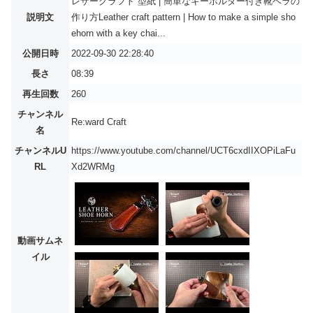
レザークラフト 型紙 | 簡単なキーホルダー付き靴ベラの
説明文
作り方Leather craft pattern | How to make a simple sho
ehorn with a key chai...
公開日時
2022-09-30 22:28:40
長さ
08:39
再生回数
260
チャンネル
Re:ward Craft
名
チャンネルU
https://www.youtube.com/channel/UCT6cxdIIXOPiLaFu
RL
Xd2WRMg
動画サムネ
イル