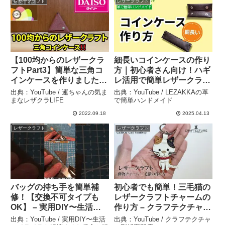
レザークラフト
レザークラフト
【100均からのレザークラ
細長いコインケースの作り
フトPart3】簡単な三角コ
方｜初心者さん向け！ハギ
インケースを作りました。
レ活用で簡単レザークラフ
＃100均 ＃ダイソー＃セ
ト – LEZAKKAの革で簡単
出典：YouTube / 運ちゃんの気ま
出典：YouTube / LEZAKKAの革
リア – 運ちゃんの気ままな
ハンドメイド
まなレザクラLIFE
で簡単ハンドメイド
レザクラLIFE
2022.09.18
2025.04.13
レザークラフト
レザークラフト
バッグの持ち手を簡単補
初心者でも簡単！三毛猫の
修！【交換不可タイプも
レザークラフトチャームの
OK】 – 実用DIY〜生活の
作り方 – クラフテクチャー
イライラを解消するお役立
型紙専門店
出典：YouTube / 実用DIY〜生活
出典：YouTube / クラフテクチャ