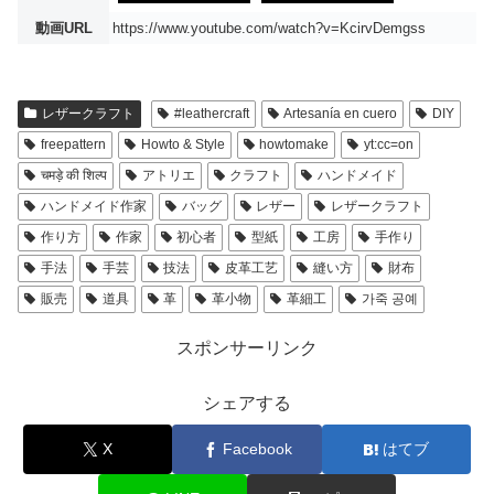
動画URL
https://www.youtube.com/watch?v=KcirvDemgss
レザークラフト
#leathercraft
Artesanía en cuero
DIY
freepattern
Howto & Style
howtomake
yt:cc=on
चमड़े की शिल्प
アトリエ
クラフト
ハンドメイド
ハンドメイド作家
バッグ
レザー
レザークラフト
作り方
作家
初心者
型紙
工房
手作り
手法
手芸
技法
皮革工艺
縫い方
財布
販売
道具
革
革小物
革細工
가죽 공예
スポンサーリンク
シェアする
X
Facebook
はてブ