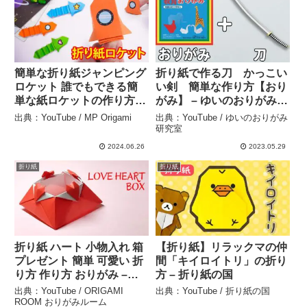
簡単な折り紙ジャンピング
折り紙で作る刀 かっこい
ロケット 誰でもできる簡
い剣 簡単な作り方【おり
単な紙ロケットの作り方 –
がみ】 – ゆいのおりがみ研
MP Origami
究室
出典：YouTube / MP Origami
出典：YouTube / ゆいのおりがみ
研究室
2024.06.26
2023.05.29
折り紙
折り紙
折り紙 ハート 小物入れ 箱
【折り紙】リラックマの仲
プレゼント 簡単 可愛い 折
間「キイロイトリ」の折り
り方 作り方 おりがみ –
方 – 折り紙の国
ORIGAMI ROOM おりがみ
出典：YouTube / ORIGAMI
出典：YouTube / 折り紙の国
ルーム
ROOM おりがみルーム