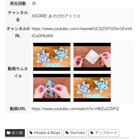
再生回数
35
チャンネル
ASORIE あそびのアトリエ
名
チャンネルU
https://www.youtube.com/channel/UCQ2SFOZhcGEeVk
RL
tGuDHluWA
動画サムネ
イル
動画URL
https://www.youtube.com/watch?v=Hl0ZuZZliPQ
折り紙
People & Blogs
YouTube
アップロード