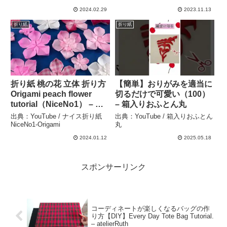
2024.02.29
2023.11.13
折り紙
折り紙
折り紙 桃の花 立体 折り方
【簡単】おりがみを適当に
Origami peach flower
切るだけで可愛い（100）
tutorial（NiceNo1） – ナ
– 箱入りおふとん丸
イス折り紙 NiceNo1-
出典：YouTube / ナイス折り紙
出典：YouTube / 箱入りおふとん
Origami
NiceNo1-Origami
丸
2024.01.12
2025.05.18
スポンサーリンク
コーディネートが楽しくなるバッグの作
り方【DIY】Every Day Tote Bag Tutorial.
– atelierRuth