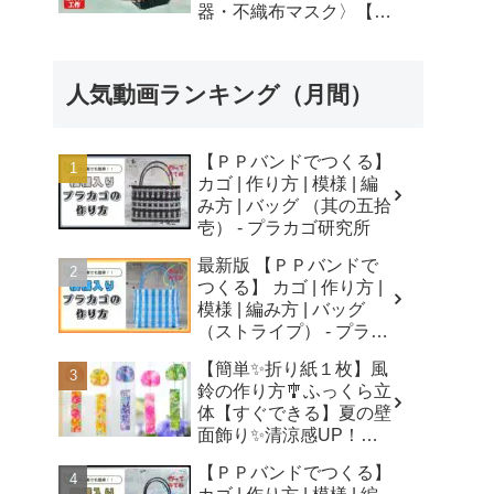
器・不織布マスク〉【自
由研究】簡単！遊べる工
作・廃材手作りおもちゃ
- ちゃんねるできたくん
人気動画ランキング（月間）
【ＰＰバンドでつくる】
カゴ | 作り方 | 模様 | 編
み方 | バッグ （其の五拾
壱） - プラカゴ研究所
最新版 【ＰＰバンドで
つくる】 カゴ | 作り方 |
模様 | 編み方 | バッグ
（ストライプ） - プラカ
ゴ研究所
【簡単✨折り紙１枚】風
鈴の作り方🎐ふっくら立
体【すぐできる】夏の壁
面飾り✨清涼感UP！無
音風鈴 How to Make
【ＰＰバンドでつくる】
Origami Wind Chimes -