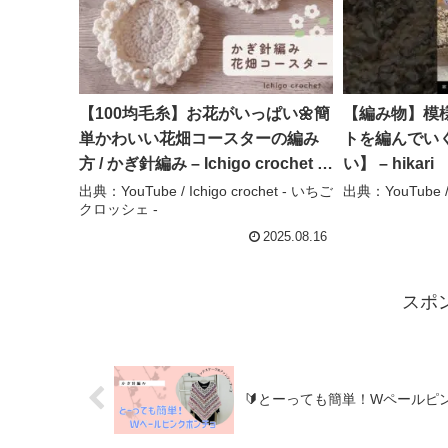
【100均毛糸】お花がいっぱい🌼簡
【編み物】模
単かわいい花畑コースターの編み
トを編んでい
方 / かぎ針編み – Ichigo crochet –
い】 – hikari
いちごクロッシェ –
出典：YouTube / Ichigo crochet - いちご
出典：YouTube / 
クロッシェ -
2025.08.16
スポ
🔰とーっても簡単！Wペールピン