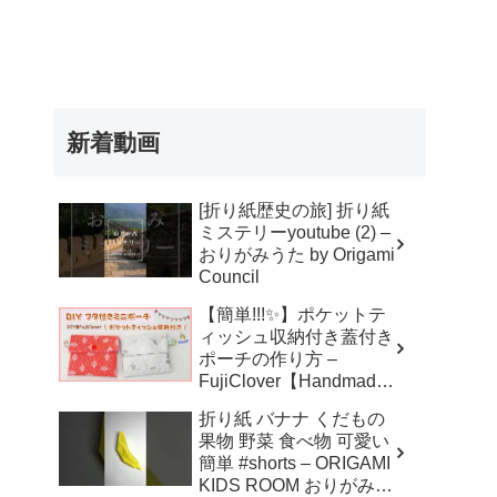
新着動画
[折り紙歴史の旅] 折り紙
ミステリーyoutube (2) –
おりがみうた by Origami
Council
【簡単!!!✨】ポケットテ
ィッシュ収納付き蓋付き
ポーチの作り方 –
FujiClover【Handmade
】
折り紙 バナナ くだもの
果物 野菜 食べ物 可愛い
簡単 #shorts – ORIGAMI
KIDS ROOM おりがみキ