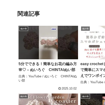
関連記事
編み物
編み物
5分でできる！簡単なお花の編み方
easy croch
🌸♡ – ぬいろぐ CHINTAIぬい部
で簡単にスマ
えでワンポイ
出典：YouTube / ぬいろぐ CHINTAIぬ
い部
ってみよう！伸
出典：YouTube / 
Crochet kuh’
2025.10.02
編み物
編み物