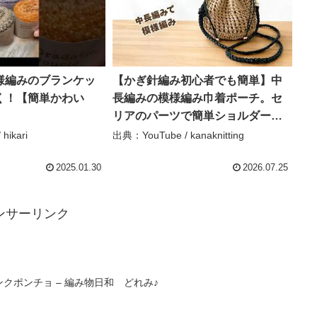
様編みのブランケッ
【かぎ針編み初心者でも簡単】中
く！【簡単かわい
長編みの模様編み巾着ポーチ。セ
リアのパーツで簡単ショルダーバ
ッグにも。 – kanaknitting
hikari
出典：YouTube / kanaknitting
2025.01.30
2026.07.25
ンサーリンク
クポンチョ – 編み物日和 どれみ♪