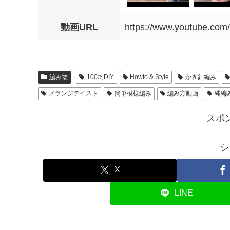
動画URL
https://www.youtube.c
編み物
100均DIY
Howto & Style
かぎ針編み
メランジテイスト
簡単模様編み
編み方動画
縄編
スポ
シ
X
LINE