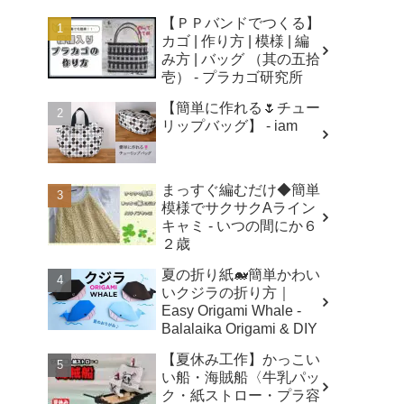
【ＰＰバンドでつくる】
カゴ | 作り方 | 模様 | 編
み方 | バッグ （其の五拾
壱） - プラカゴ研究所
【簡単に作れる🌷チュー
リップバッグ】 - iam
まっすぐ編むだけ◆簡単
模様でサクサクAライン
キャミ - いつの間にか６
２歳
夏の折り紙🐋簡単かわい
いクジラの折り方｜
Easy Origami Whale -
Balalaika Origami & DIY
【夏休み工作】かっこい
い船・海賊船〈牛乳パッ
ク・紙ストロー・プラ容