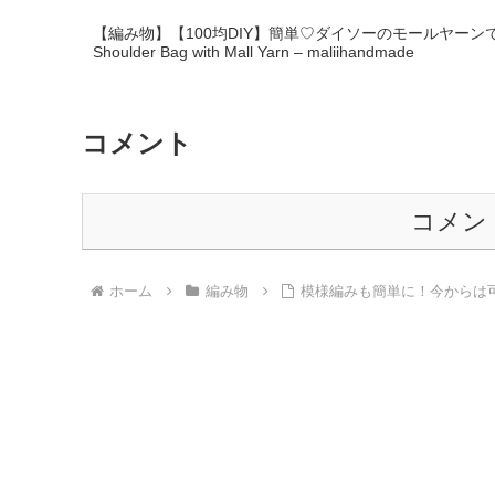
【編み物】【100均DIY】簡単♡ダイソーのモールヤーンで作る
Shoulder Bag with Mall Yarn – maliihandmade
コメント
コメン
ホーム
編み物
模様編みも簡単に！今からは可愛