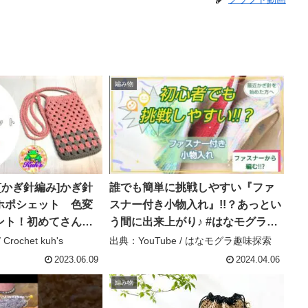
編み物
et [かぎ針編み]かぎ針
誰でも簡単に挑戦しやすい『ファ
ホポシェット 色変
スナー付き小物入れ』!!？あっとい
ント！初めてさんや
う間に出来上がり♪ #はなモグラ趣
びの少ない肩紐 –
味探索 – はなモグラ趣味探索
Crochet kuh's
出典：YouTube / はなモグラ趣味探索
s
2023.06.09
2024.04.06
編み物