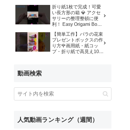
ッズルーム
折り紙1枚で完成！可愛
い長方形の箱 💎 アクセ
サリーの整理整頓に便
利！ Easy Origami Box |
Rectangle Box | 摺紙 盒
【簡単工作】バラの花束
子 クリスマス 箱 は
プレゼントボックスの作
こ – Origami hana’s
り方🌹画用紙・紙コッ
channel
プ・折り紙で高見え100
均DIY✨言葉なしで丁
寧！子供からシニアのレ
クリエーション／How to
動画検索
make a rose – 簡単結び
方辞典 / How to tie
人気動画ランキング（週間）