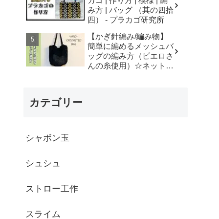
カゴ | 作り方 | 模様 | 編
はなみこと
み方 | バッグ （其の四拾
四） - プラカゴ研究所
【かぎ針編み/編み物】
簡単に編めるメッシュバ
ッグの編み方（ピエロさ
んの糸使用）☆ネットバ
ッグ☆How to crochet
mesh bag/tutorial - そろ
そろはじめよう
カテゴリー
☆crochet
シャボン玉
シュシュ
ストロー工作
スライム