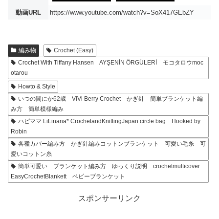
動画URL
https://www.youtube.com/watch?v=SoX417GEbZY
編み物
Crochet (Easy)
Crochet With Tiffany Hansen AYŞENİN ÖRGÜLERİ モコタロウmoc
otarou
Howto & Style
いつの間にか62歳 ViVi Berry Crochet かぎ針 簡単ブランケット編
み方 簡単模様編み
ハピママ LiLinana* CrochetandKnittingJapan circle bag Hooked by
Robin
各種カバー編み方 かぎ針編みコットンブランケット 可愛い毛糸 可
愛いコットン糸
簡単可愛い ブランケット編み方 ゆっくり説明 crochetmulticover
EasyCrochetBlankett ベビーブランケット
スポンサーリンク