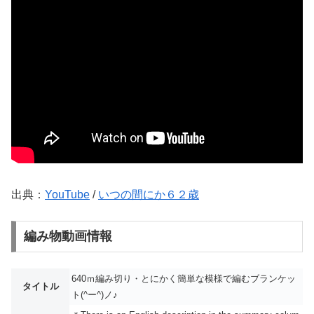
出典：
YouTube
/
いつの間にか６２歳
編み物動画情報
640ｍ編み切り・とにかく簡単な模様で編むブランケッ
タイトル
ト(^ー^)ノ♪