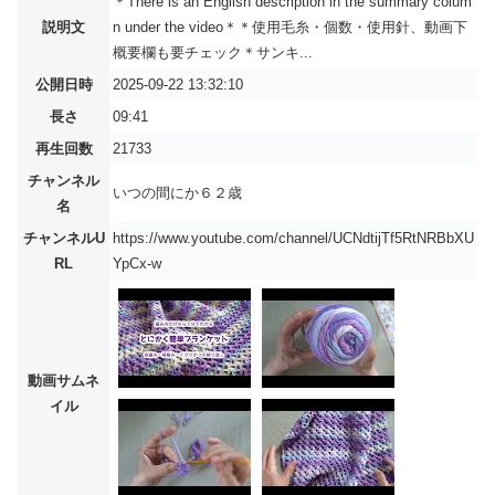
＊There is an English description in the summary colum
説明文
n under the video＊＊使用毛糸・個数・使用針、動画下
概要欄も要チェック＊サンキ...
公開日時
2025-09-22 13:32:10
長さ
09:41
再生回数
21733
チャンネル
いつの間にか６２歳
名
チャンネルU
https://www.youtube.com/channel/UCNdtijTf5RtNRBbXU
RL
YpCx-w
動画サムネ
イル