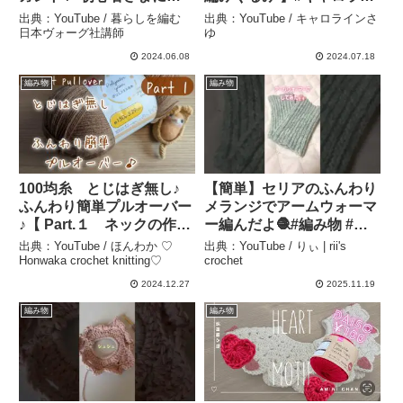
編んでいただけます。夏空
ンさゆ#かぎ針編み – キャ
出典：YouTube / 暮らしを編む
出典：YouTube / キャロラインさ
に映えるオフホワイト
ロラインさゆ
日本ヴォーグ社講師
ゆ
で 編み図・編み方と
2024.06.08
2024.07.18
コツをゆっくり解説 #編
編み物
編み物
み図 #かぎ針編み #初心者
さま – 暮らしを編む 日本
ヴォーグ社講師
100均糸 とじはぎ無し♪
【簡単】セリアのふんわり
ふんわり簡単プルオーバー
メランジでアームウォーマ
♪【 Part.１ ネックの作り
ー編んだよ🧶#編み物 #か
目をしてヨークを編みます
ぎ針編み #100均毛糸 #セ
出典：YouTube / ほんわか ♡
出典：YouTube / りぃ | rii's
♪】【 かぎ針編み】
リア #shorts – りぃ | rii’s
Honwaka crochet knitting♡
crochet
crochet pullover ～編み
crochet
2024.12.27
2025.11.19
物 Vlog 252 – ほんわか ♡
編み物
編み物
Honwaka crochet
knitting♡