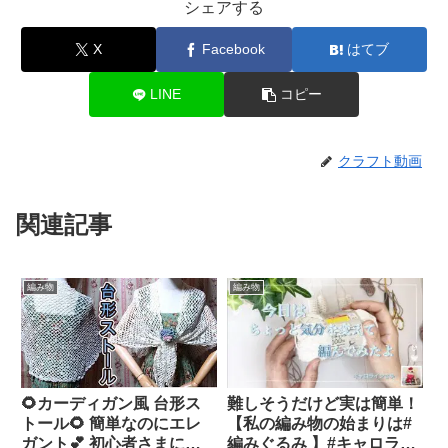
シェアする
X
Facebook
はてブ
LINE
コピー
クラフト動画
関連記事
編み物
編み物
🌻カーディガン風 台形ス
難しそうだけど実は簡単！
トール🌻 簡単なのにエレ
【私の編み物の始まりは#
ガント💕 初心者さまにも
編みぐるみ 】#キャロライ