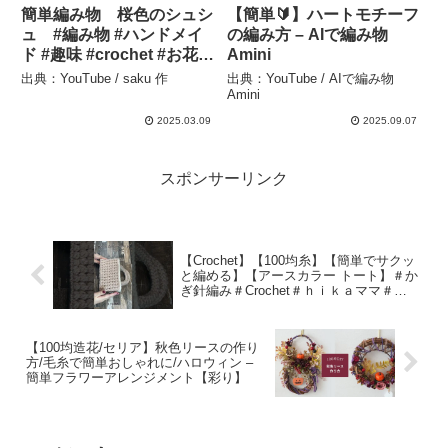
簡単編み物 桜色のシュシ
【簡単🔰】ハートモチーフ
ュ #編み物 #ハンドメイ
の編み方 – AIで編み物
ド #趣味 #crochet #お花見
Amini
コーデ #簡単 #作ってみ
出典：YouTube / saku 作
出典：YouTube / AIで編み物
た #handmade – saku 作
Amini
2025.03.09
2025.09.07
スポンサーリンク
【Crochet】【100均糸】【簡単でサクッ
と編める】【アースカラー トート】＃か
ぎ針編み＃Crochet＃ｈｉｋａママ＃
shorts動画 – ひかるママ（hikaママ）
【100均造花/セリア】秋色リースの作り
方/毛糸で簡単おしゃれに/ハロウィン –
簡単フラワーアレンジメント【彩り】