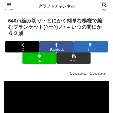
クラフトチャンネル
メニュー
検索
640ｍ編み切り・とにかく簡単な模様で編
むブランケット(^ー^)ノ♪ – いつの間にか
６２歳
X
Facebook
はてブ
LINE
コピー
2025.09.22
2025.09.24