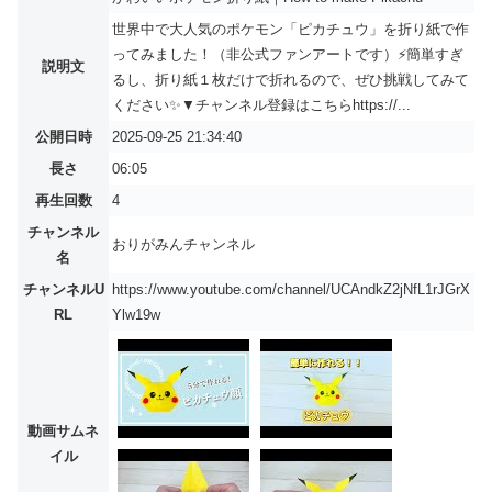
世界中で大人気のポケモン「ピカチュウ」を折り紙で作
ってみました！（非公式ファンアートです）⚡簡単すぎ
説明文
るし、折り紙１枚だけで折れるので、ぜひ挑戦してみて
ください✨▼チャンネル登録はこちらhttps://...
公開日時
2025-09-25 21:34:40
長さ
06:05
再生回数
4
チャンネル
おりがみんチャンネル
名
チャンネルU
https://www.youtube.com/channel/UCAndkZ2jNfL1rJGrX
RL
Ylw19w
動画サムネ
イル