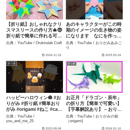
【折り紙】おしゃれなクリ
あのキャラクターがこの時
スマスリースの作り方🎄🤶
期のイメージの生き物の姿
折り紙で簡単に作れる可愛
になります なにを作って
い飾り⭐️ – Orukirulab
～その1544 ゆっくりの
出典：YouTube / Orukirulab Craft
出典：YouTube / おりがみあみご
Craft
動画が欲しいときはコメン
り
ト欄で教えてください #簡
2024.11.23
2025.05.24
単な折り紙 #折り紙 – おり
折り紙
折り紙
がみあみごり
ハッピーハロウィン🎃 #お
お正月「ドラゴン・辰年」
りがみ #折り紙 #簡単おり
の折り方【簡単で可愛い】
がみ #origami #ねこ #cat
【字幕解説あり】 – おりが
#ハロウィン #halloween #
みの箱（origami)
出典：YouTube /
出典：YouTube / おりがみの箱
簡単かわいい折り紙 –
you_and_me_25
（origami)
you_and_me_25
2023.09.06
2024.01.10