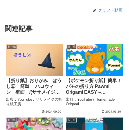
クラフト動画
関連記事
折り紙
折り紙
【折り紙】おりがみ ぼう
【ポケモン折り紙】簡単！
し② 簡単 ハロウィ
パモの折り方 Pawmi
ン 壁面 /(ササメイジの
Origami EASY –
折り紙工房) – ササメイジ
Homemade Origami
出典：YouTube / ササメイジの折
出典：YouTube / Homemade
の折り紙工房
り紙工房
Origami
2024.09.20
2024.03.20
折り紙
折り紙