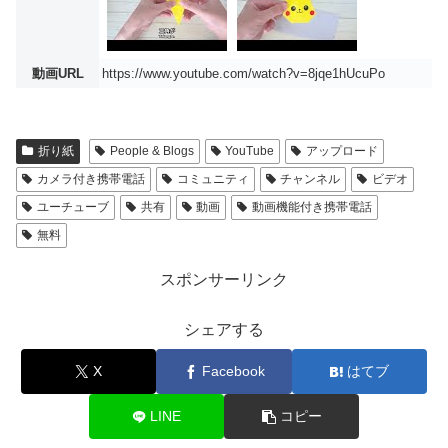
動画URL
https://www.youtube.com/watch?v=8jqe1hUcuPo
折り紙
People & Blogs
YouTube
アップロード
カメラ付き携帯電話
コミュニティ
チャンネル
ビデオ
ユーチューブ
共有
動画
動画機能付き携帯電話
無料
スポンサーリンク
シェアする
X
Facebook
はてブ
LINE
コピー