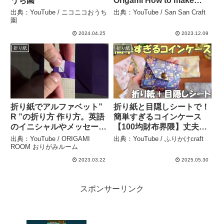
うち園
Origami How to make
Santa Claus – San San
出典：YouTube / ニコニコおうち
出典：YouTube / San San Craft
Craft
園
2024.04.25
2023.12.09
折り紙
折り紙
折り紙でアルファベット”
折り紙と目隠しシートで！
R ”の折り方 作り方。英語
簡単すぎるコインケース
のイニシャルやメッセージ
【100均財布界隈】丈夫な
などにおすすめ! 簡単 おり
小銭入れ – ふりかけcraft
出典：YouTube / ORIGAMI
出典：YouTube / ふりかけcraft
がみ #shorts – ORIGAMI
ROOM おりがみルーム
ROOM おりがみルーム
2023.03.22
2025.05.30
スポンサーリンク