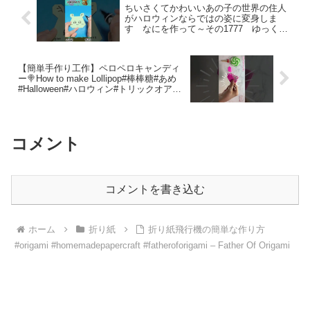
ちいさくてかわいいあの子の世界の住人
がハロウィンならではの姿に変身しま
す なにを作って～その1777 ゆっくり
の動画が欲しいときはコメント欄で教え
てください #簡単な折り紙 #折り紙 – お
りがみあみごり
【簡単手作り工作】ペロペロキャンディ
ー🍭How to make Lollipop#棒棒糖#あめ
#Halloween#ハロウィン#トリックオアト
リート#キャンディー#飴#candy#糖果#사
탕#DIY – Origami hana’s channel
コメント
コメントを書き込む
ホーム
折り紙
折り紙飛行機の簡単な作り方
#origami #homemadepapercraft #fatheroforigami – Father Of Origami