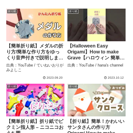
折り紙
折り紙
【簡単折り紙】メダルの折
【Halloween Easy
り方/簡単な作り方をゆっ
Origami】How to make
くり音声付きで説明しま
Grave【ハロウィン 簡単折
す/運動会【かっこいい】 –
り紙】お墓の折り方 종이
出典：YouTube / ていねいおりが
出典：YouTube / hana's channel
ていねいおりがみよしこ
접기 무덤 십자가 관
みよしこ
折纸 墓 坟 十字架 棺桶
2023.09.20
2023.10.12
棺材 #shorts – hana’s
折り紙
折り紙
channel
【簡単折り紙】折り紙でピ
【折り紙】簡単！かわいい
クミン指人形 – ニコニコお
サンタさんの作り方