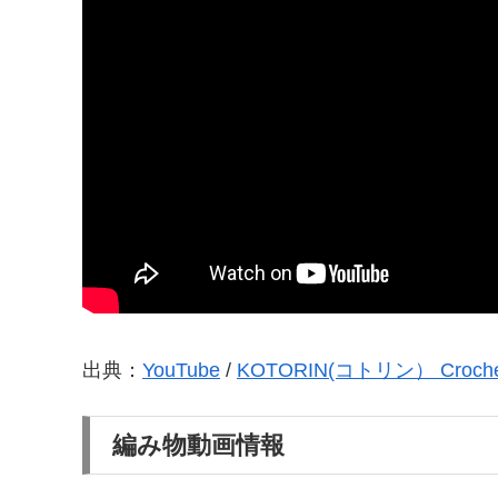
出典：
YouTube
/
KOTORIN(コトリン） Croche
編み物動画情報