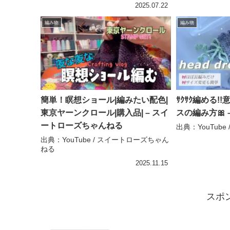
2025.07.22
編み物
編み物
簡単！瞑想ショール|編みたい配色|
ｻｸｻｸ編める
東京ヤーンクロール|購入品| – スイ
スの編み方🎀 – 
ートローズちゃんねる
出典：YouTube / 
出典：YouTube / スイートローズちゃん
ねる
2025.11.15
スポ