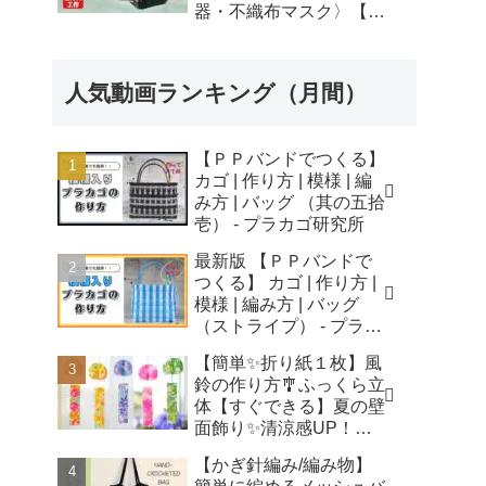
器・不織布マスク〉【自
由研究】簡単！遊べる工
作・廃材手作りおもちゃ
- ちゃんねるできたくん
人気動画ランキング（月間）
【ＰＰバンドでつくる】
カゴ | 作り方 | 模様 | 編
み方 | バッグ （其の五拾
壱） - プラカゴ研究所
最新版 【ＰＰバンドで
つくる】 カゴ | 作り方 |
模様 | 編み方 | バッグ
（ストライプ） - プラカ
ゴ研究所
【簡単✨折り紙１枚】風
鈴の作り方🎐ふっくら立
体【すぐできる】夏の壁
面飾り✨清涼感UP！無
音風鈴 How to Make
【かぎ針編み/編み物】
Origami Wind Chimes -