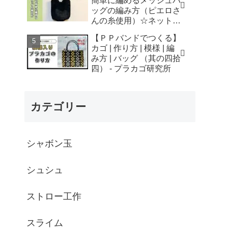
簡単に編めるメッシュバ
はなみこと
ッグの編み方（ピエロさ
んの糸使用）☆ネットバ
ッグ☆How to crochet
【ＰＰバンドでつくる】
mesh bag/tutorial - そろ
カゴ | 作り方 | 模様 | 編
そろはじめよう
み方 | バッグ （其の四拾
☆crochet
四） - プラカゴ研究所
カテゴリー
シャボン玉
シュシュ
ストロー工作
スライム