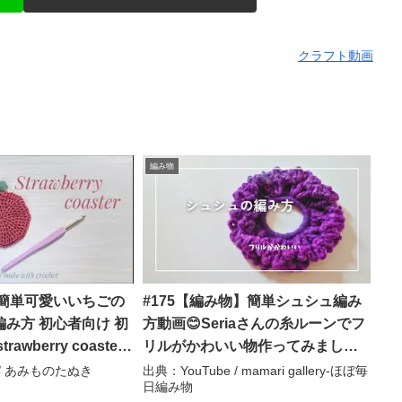
クラフト動画
編み物
 簡単可愛いいちごの
#175【編み物】簡単シュシュ編み
み方 初心者向け 初
方動画😊Seriaさんの糸ルーンでフ
awberry coaster
リルがかわいい物作ってみました –
 あみものたぬき
mamari gallery-ほぼ毎日編み物
 / あみものたぬき
出典：YouTube / mamari gallery-ほぼ毎
日編み物