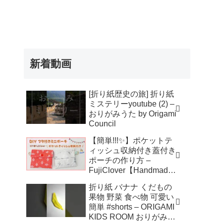
新着動画
[折り紙歴史の旅] 折り紙
ミステリーyoutube (2) –
おりがみうた by Origami
Council
【簡単!!!✨】ポケットテ
ィッシュ収納付き蓋付き
ポーチの作り方 –
FujiClover【Handmade
】
折り紙 バナナ くだもの
果物 野菜 食べ物 可愛い
簡単 #shorts – ORIGAMI
KIDS ROOM おりがみキ