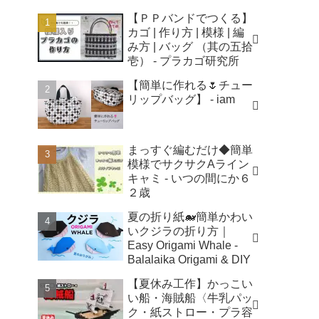
【ＰＰバンドでつくる】
カゴ | 作り方 | 模様 | 編
み方 | バッグ （其の五拾
壱） - プラカゴ研究所
【簡単に作れる🌷チュー
リップバッグ】 - iam
まっすぐ編むだけ◆簡単
模様でサクサクAライン
キャミ - いつの間にか６
２歳
夏の折り紙🐋簡単かわい
いクジラの折り方｜
Easy Origami Whale -
Balalaika Origami & DIY
【夏休み工作】かっこい
い船・海賊船〈牛乳パッ
ク・紙ストロー・プラ容