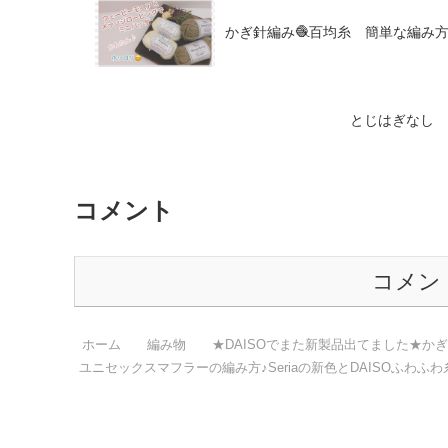
かぎ針編み🧶百均糸 簡単な編み方で
とじはぎなし 
コメント
コメン
ホーム
編み物
★DAISOでまた新製品出てました★か
ユニセックスマフラーの編み方♪Seriaの新色とDAISOふわふわ糸/crosh