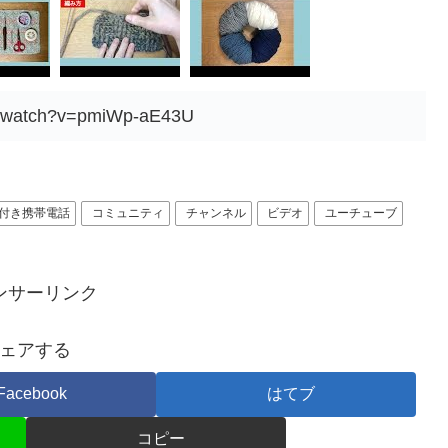
m/watch?v=pmiWp-aE43U
付き携帯電話
コミュニティ
チャンネル
ビデオ
ユーチューブ
ンサーリンク
ェアする
Facebook
はてブ
コピー