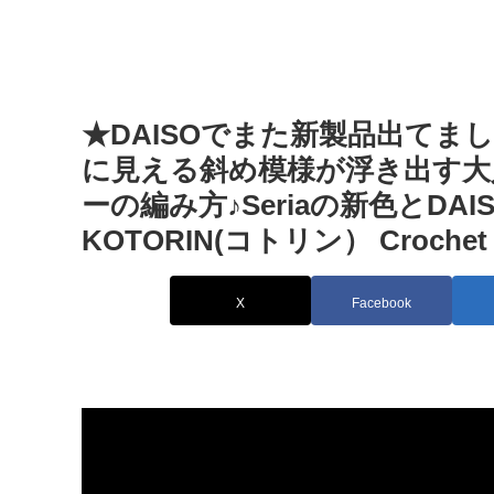
★DAISOでまた新製品出てま
に見える斜め模様が浮き出す
ーの編み方♪Seriaの新色とDAISOふ
KOTORIN(コトリン） Crochet
X
Facebook