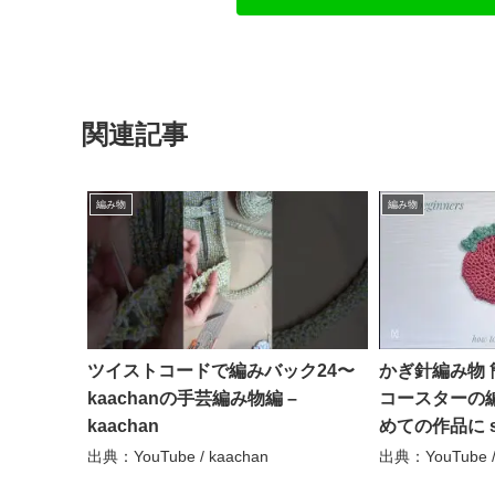
関連記事
編み物
編み物
ツイストコードで編みバック24〜
かぎ針編み物
kaachanの手芸編み物編 –
コースターの編
kaachan
めての作品に str
crochet –
出典：YouTube / kaachan
出典：YouTube