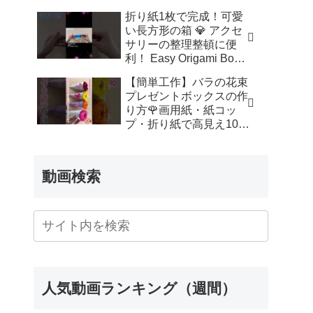
ッズルーム
折り紙1枚で完成！可愛
い長方形の箱 💎 アクセ
サリーの整理整頓に便
利！ Easy Origami Box |
Rectangle Box | 摺紙 盒
【簡単工作】バラの花束
子 クリスマス 箱 は
プレゼントボックスの作
こ – Origami hana’s
り方🌹画用紙・紙コッ
channel
プ・折り紙で高見え100
均DIY✨言葉なしで丁
寧！子供からシニアのレ
クリエーション／How to
動画検索
make a rose – 簡単結び
方辞典 / How to tie
人気動画ランキング（週間）