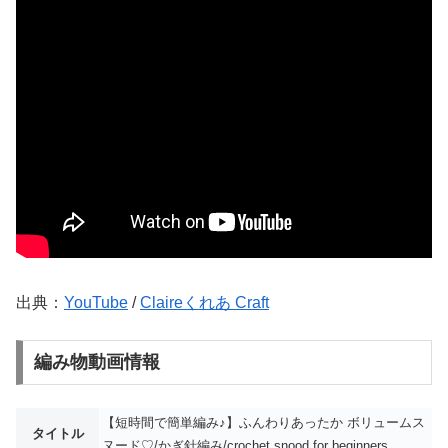
出典：
YouTube
/
Claireくれあ Craft
編み物動画情報
【短時間で簡単編み♪】ふんわりあったか ボリュームス
タイトル
ヌード♡/かぎ針編み/crochet snood for beginners