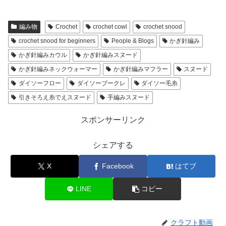
編み物
Crochet
crochet cowl
crochet snood
crochet snood for beginners
People & Blogs
かぎ針編み
かぎ針編みカウル
かぎ針編みスヌード
かぎ針編みネックウォーマー
かぎ針編みマフラー
スヌード
ダイソーフロー
ダイソーブークレ
ダイソー毛糸
引きそろえ糸でえスヌード
手編みスヌード
スポンサーリンク
シェアする
X
Facebook
はてブ
LINE
コピー
クラフト動画