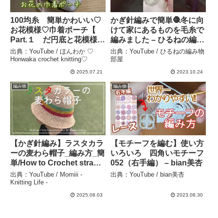
100均糸 簡単かわいい♡
かぎ針編みで簡単🧶冬に向
お花模様♡巾着ポーチ【
けて家にあるものを毛糸で
Part.１ だ円底と花模様】
編みました – ひるねの編み
かぎ針編み crochet tulip
物部屋
出典：YouTube / ほんわか ♡
出典：YouTube / ひるねの編み物
flower pouch tutorial ～
Honwaka crochet knitting♡
部屋
編み物 Vlog 297 – ほんわ
2025.07.21
2023.10.24
か ♡ Honwaka crochet
編み物
編み物
knitting♡
【かぎ針編み】ラスタカラ
【モチーフを編む】使い方
ーの麦わら帽子_編み方_簡
いろいろ 四角いモチーフ
単/How to Crochet straw
052（右手編） – bian美杏
hat in Rasta colors –
出典：YouTube / Momiii -
出典：YouTube / bian美杏
Momiii – Knitting Life –
Knitting Life -
2025.08.03
2023.08.30