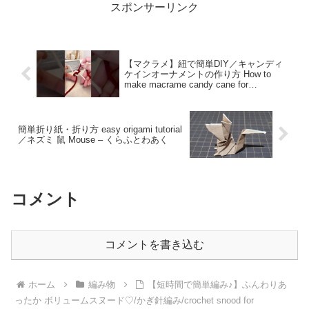
スポンサーリンク
【マクラメ】紐で簡単DIY／キャンディ
ケインオーナメントの作り方 How to
make macrame candy cane for
Christmas #shorts#macrame – Macrame
with Aya マクラメのアヤ
簡単折り紙・折り方 easy origami tutorial
／ネズミ 鼠 Mouse – くらふとわあく
コメント
コメントを書き込む
ホーム
編み物
【短時間で簡単編み♪】ふんわりあ
ったか ボリュームスヌード♡/かぎ針編み/crochet snood for