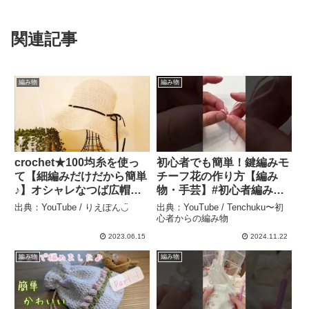
関連記事
編み物
編み物
crochet★100均糸を使っ
初心者でも簡単！鍵編みモ
て【細編みだけだから簡単
チーフ花の作り方【編み
♪】オシャレなつば広帽子
物・手芸】#初心者編み物
① – りえぽん◡̈
#鍵編み #モチーフ花 #編み
出典：YouTube / りえぽん◡̈
出典：YouTube / Tenchuku〜初
物動画 #手芸 #簡単編み物
心者からの編み物
#DIY #手作り花 #編み物初
2023.06.15
2024.11.22
心者 #ハンドメイド –
編み物
編み物
Tenchuku〜初心者からの
編み物