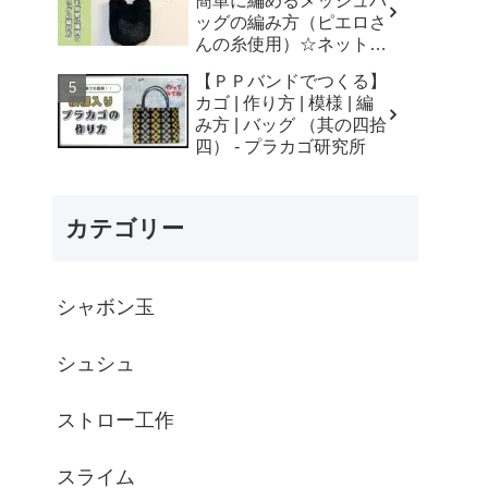
簡単に編めるメッシュバ
はなみこと
ッグの編み方（ピエロさ
んの糸使用）☆ネットバ
ッグ☆How to crochet
【ＰＰバンドでつくる】
mesh bag/tutorial - そろ
カゴ | 作り方 | 模様 | 編
そろはじめよう
み方 | バッグ （其の四拾
☆crochet
四） - プラカゴ研究所
カテゴリー
シャボン玉
シュシュ
ストロー工作
スライム