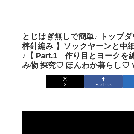
とじはぎ無しで簡単♪ トップ
棒針編み 】ソックヤーンと中
♪【 Part.1 作り目とヨークを編
み物 探究♡ ほんわか暮らし♡ V
X
Facebook