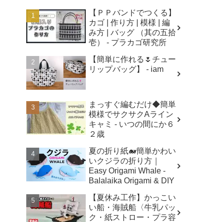
【ＰＰバンドでつくる】
カゴ | 作り方 | 模様 | 編
み方 | バッグ （其の五拾
壱） - プラカゴ研究所
【簡単に作れる🌷チュー
リップバッグ】 - iam
まっすぐ編むだけ◆簡単
模様でサクサクAライン
キャミ - いつの間にか６
２歳
夏の折り紙🐋簡単かわい
いクジラの折り方｜
Easy Origami Whale -
Balalaika Origami & DIY
【夏休み工作】かっこい
い船・海賊船〈牛乳パッ
ク・紙ストロー・プラ容