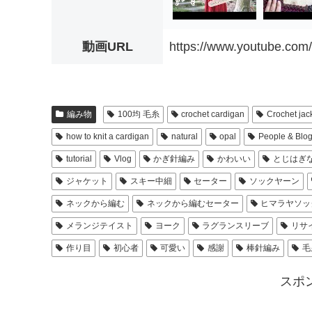
動画URL
https://www.youtube.c
編み物
100均 毛糸
crochet cardigan
Crochet jac
how to knit a cardigan
natural
opal
People & Blo
tutorial
Vlog
かぎ針編み
かわいい
とじはぎ
ジャケット
スキー中細
セーター
ソックヤーン
ネックから編む
ネックから編むセーター
ヒマラヤソッ
メランジテイスト
ヨーク
ラグランスリーブ
リサ
作り目
初心者
可愛い
感謝
棒針編み
毛
スポ