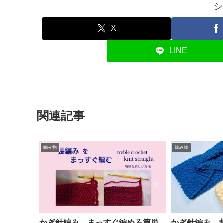
シ
X
LINE
関連記事
編み物
編み物
かぎ針編み まっすぐ編める簡単
かぎ針編み 