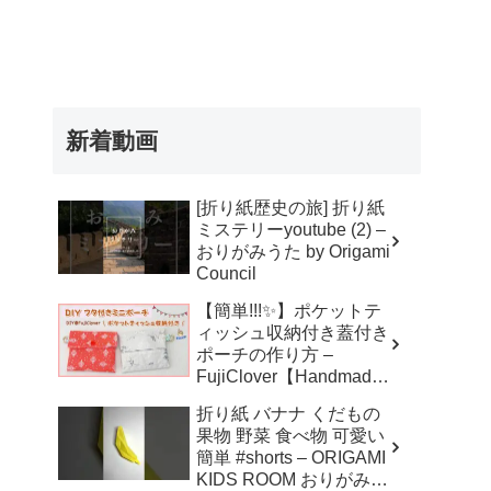
新着動画
[折り紙歴史の旅] 折り紙
ミステリーyoutube (2) –
おりがみうた by Origami
Council
【簡単!!!✨】ポケットテ
ィッシュ収納付き蓋付き
ポーチの作り方 –
FujiClover【Handmade
】
折り紙 バナナ くだもの
果物 野菜 食べ物 可愛い
簡単 #shorts – ORIGAMI
KIDS ROOM おりがみキ