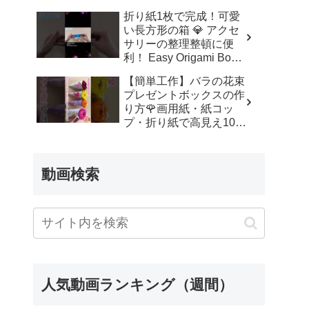
ッズルーム
折り紙1枚で完成！可愛
い長方形の箱 💎 アクセ
サリーの整理整頓に便
利！ Easy Origami Box |
Rectangle Box | 摺紙 盒
【簡単工作】バラの花束
子 クリスマス 箱 は
プレゼントボックスの作
こ – Origami hana’s
り方🌹画用紙・紙コッ
channel
プ・折り紙で高見え100
均DIY✨言葉なしで丁
寧！子供からシニアのレ
クリエーション／How to
動画検索
make a rose – 簡単結び
方辞典 / How to tie
人気動画ランキング（週間）