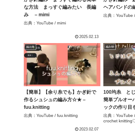
な方法 まっすぐ編みたい 長編
ヘアバンドの編み
み – mimi
出典：YouTube 
出典：YouTube / mimi
2025.02.13
編み物
編み物
【簡単】【余り糸でも】かぎ針で
100均糸 と
作るシュシュの編み方☆★ –
簡単プルオーバー
fuu.knitting
ックの作り目
ます♪】【 かぎ
出典：YouTube / fuu.knitting
出典：YouTube 
crochet knitting
pullover ～編
んわか ♡ Honw
2023.02.07