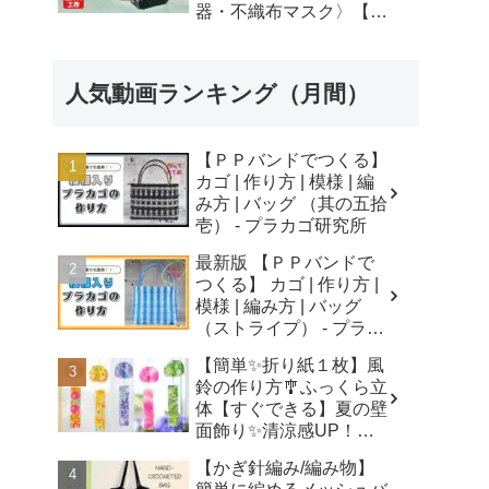
器・不織布マスク〉【自
由研究】簡単！遊べる工
作・廃材手作りおもちゃ
- ちゃんねるできたくん
人気動画ランキング（月間）
【ＰＰバンドでつくる】
カゴ | 作り方 | 模様 | 編
み方 | バッグ （其の五拾
壱） - プラカゴ研究所
最新版 【ＰＰバンドで
つくる】 カゴ | 作り方 |
模様 | 編み方 | バッグ
（ストライプ） - プラカ
ゴ研究所
【簡単✨折り紙１枚】風
鈴の作り方🎐ふっくら立
体【すぐできる】夏の壁
面飾り✨清涼感UP！無
音風鈴 How to Make
【かぎ針編み/編み物】
Origami Wind Chimes -