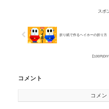
knitting♡
スポ
折り紙で作るヘイホーの折り方【マリオ
【100均DI
コメント
コメン