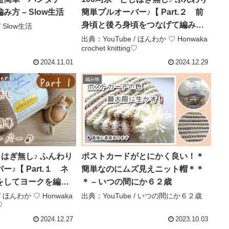
方 – Slow生活
簡単プルオーバー♪【 Part.２ 前
身頃と後ろ身頃をつなげて編みま
/ Slow生活
す♪】【 かぎ針編み】 crochet
出典：YouTube / ほんわか ♡ Honwaka
crochet knitting♡
pullover ～編み物 Vlog 253 – ほ
んわか ♡ Honwaka crochet
2024.11.01
2024.12.29
knitting♡
編み物
じはぎ無し♪ ふんわり
ポストカードがとにかく良い！＊
♪【 Part.１ ネ
簡単なのにムズ見えニット帽＊＊
をしてヨークを編み
＊ – いつの間にか６２歳
針編み】 crochet
/ ほんわか ♡ Honwaka
出典：YouTube / いつの間にか６２歳
♡
み物 Vlog 252 – ほ
aka crochet
2024.12.27
2023.10.03