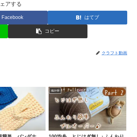
ェアする
Facebook
はてブ
コピー
クラフト動画
編み物
超簡単 バンダナ
100均糸 とじはぎ無し♪ ふんわり