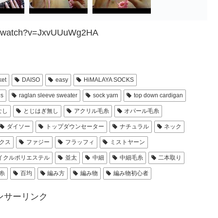
om/watch?v=JxvUUuWg2HA
ket
DAISO
easy
HiMALAYA SOCKS
gs
raglan sleeve sweater
sock yarn
top down cardigan
なし
とじはぎ無し
アクリル毛糸
オパール毛糸
ダイソー
トップダウンセーター
ナチュラル
ネック
クス
ファジー
フラッフィ
ミストヤーン
イクルポリエステル
並太
中細
中細毛糸
二本取り
糸
百均
編み方
編み物
編み物初心者
ンサーリンク