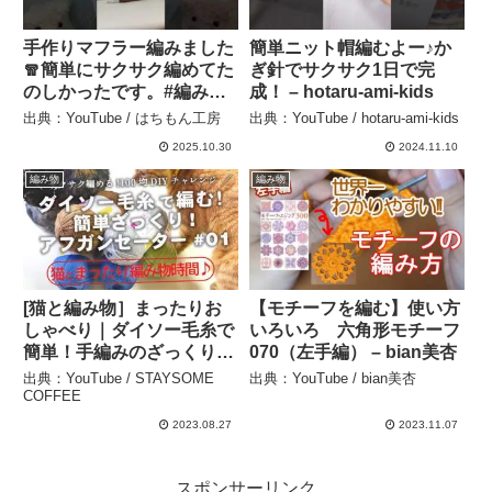
手作りマフラー編みました
簡単ニット帽編むよー♪か
🧣簡単にサクサク編めてた
ぎ針でサクサク1日で完
のしかったです。#編み物
成！ – hotaru-ami-kids
#手作りマフラー#マフラー
出典：YouTube / はちもん工房
出典：YouTube / hotaru-ami-kids
#冬 – はちもん工房
2025.10.30
2024.11.10
編み物
編み物
[猫と編み物］まったりお
【モチーフを編む】使い方
しゃべり｜ダイソー毛糸で
いろいろ 六角形モチーフ
簡単！手編みのざっくりニ
070（左手編） – bian美杏
ットセーター・プルオーバ
出典：YouTube / STAYSOME
出典：YouTube / bian美杏
ー｜簡単100均DIYチャレ
COFFEE
ンジ ｜かぎ針編み・アフ
2023.08.27
2023.11.07
ガン編み前編[暮らしの
Vlog#189］ – STAYSOME
COFFEE
スポンサーリンク