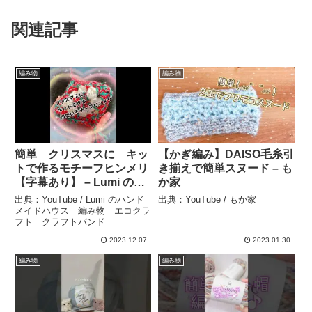
関連記事
編み物
編み物
簡単 クリスマスに キッ
【かぎ編み】DAISO毛糸引
トで作るモチーフヒンメリ
き揃えで簡単スヌード – も
【字幕あり】 – Lumi のハ
か家
ンドメイドハウス 編み
出典：YouTube / Lumi のハンド
出典：YouTube / もか家
物 エコクラフト クラフ
メイドハウス 編み物 エコクラ
フト クラフトバンド
トバンド
2023.12.07
2023.01.30
編み物
編み物