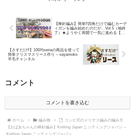
【棒針編み】簡単⁉四角だけで編むカーデ
ィガンを編み始めたのだが…Vol.5（袖終
了）★ようやく再開で一気に進める【お
しゃべり作業動画】 – デミコ Demico
【さすだけ‼︎】100均seriaの商品を使って
簡単クリスマスリース作り – sayamoko
羊毛チャンネル
コメント
コメントを書き込む
ホーム
編み物
コンビ式のメリヤス編みの編み方
【おばあちゃんの棒針編み】Knitting Japan ニッティングジャパン –
Knitting Japan ニッティングジャパン