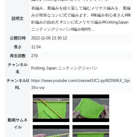
表編み、裏編みを繰り返して編むメリヤス編みを、裏編
みが簡単なコンビ式で編みます。#棒編み初心者さん#棒
説明文
針編みの始め方 #コンビ式メリヤス編み#KnittingJapan
ニッティングジャパン#編み物#作...
公開日時
2022-11-09 13:30:12
長さ
11:54
再生回数
279
チャンネル
Knitting Japan ニッティングジャパン
名
チャンネルU
https://www.youtube.com/channel/UC1-pyW2IWiK4_1ijo
RL
3Xv-vw
動画サムネ
イル