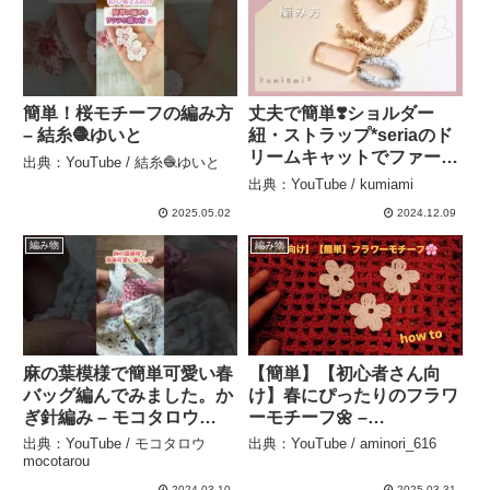
簡単！桜モチーフの編み方
丈夫で簡単❣️ショルダー
– 結糸🧶ゆいと
紐・ストラップ*seriaのド
リームキャットでファーコ
出典：YouTube / 結糸🧶ゆいと
ード【かぎ針編み】 –
出典：YouTube / kumiami
kumiami
2025.05.02
2024.12.09
編み物
編み物
麻の葉模様で簡単可愛い春
【簡単】【初心者さん向
バッグ編んでみました。か
け】春にぴったりのフラワ
ぎ針編み – モコタロウ
ーモチーフ🌼 –
mocotarou
aminori_616
出典：YouTube / モコタロウ
出典：YouTube / aminori_616
mocotarou
2024.03.10
2025.03.31