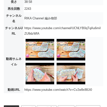
長さ
38:58
再生回数
2243
チャンネル
RIKA Channel 編み物部
名
チャンネルU
https://www.youtube.com/channel/UCNLYB0qTqAu6miI
RL
ZU9dzWfA
動画サムネ
イル
動画URL
https://www.youtube.com/watch?v=Cv2w9x88Ji0