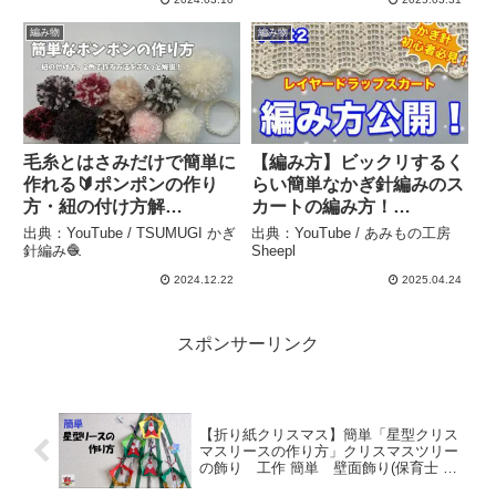
編み物
編み物
毛糸とはさみだけで簡単に
【編み方】ビックリするく
作れる🔰ポンポンの作り
らい簡単なかぎ針編みのス
方・紐の付け方解
カートの編み方！
説/crochet ideas –
【sheepl】 – あみもの工
出典：YouTube / TSUMUGI かぎ
出典：YouTube / あみもの工房
TSUMUGI かぎ針編み🧶
房 Sheepl
針編み🧶
Sheepl
2024.12.22
2025.04.24
スポンサーリンク
【折り紙クリスマス】簡単「星型クリス
マスリースの作り方」クリスマスツリー
の飾り 工作 簡単 壁面飾り(保育士 介
護士)christmascrafts DIY – 壁面製作 花