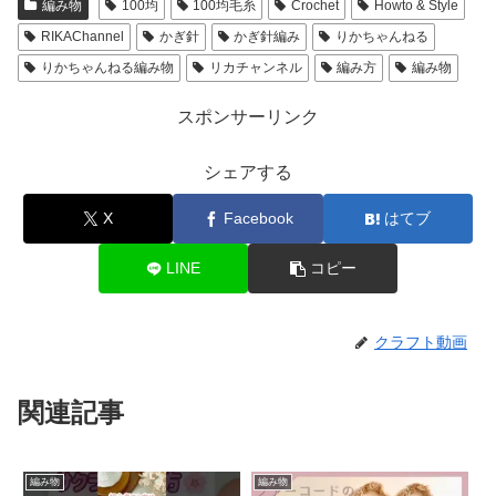
編み物
100均
100均毛糸
Crochet
Howto & Style
RIKAChannel
かぎ針
かぎ針編み
りかちゃんねる
りかちゃんねる編み物
リカチャンネル
編み方
編み物
スポンサーリンク
シェアする
X
Facebook
はてブ
LINE
コピー
クラフト動画
関連記事
編み物
編み物