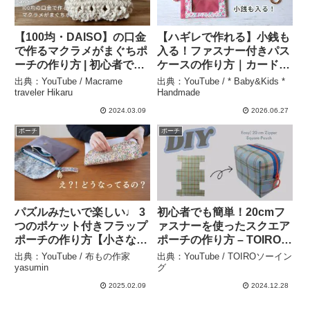
【100均・DAISO】の口金
【ハギレで作れる】小銭も
で作るマクラメがまぐちポ
入る！ファスナー付きパス
ーチの作り方 | 初心者でも
ケースの作り方｜カードケ
始めやすい手順解説しま
ース・定期入れ – *
出典：YouTube / Macrame
出典：YouTube / * Baby&Kids *
す！/ How to Make a
Baby&Kids * Handmade
traveler Hikaru
Handmade
Macrame Coin Purse with
2024.03.09
2026.06.27
Frame. – Macrame
ポーチ
ポーチ
traveler Hikaru
パズルみたいで楽しい♩ 3
初心者でも簡単！20cmフ
つのポケット付きフラップ
ァスナーを使ったスクエア
ポーチの作り方【小さなフ
ポーチの作り方 – TOIROソ
ァスナーポケット付き】」
ーイング
出典：YouTube / 布もの作家
出典：YouTube / TOIROソーイン
– 布もの作家yasumin
yasumin
グ
2025.02.09
2024.12.28