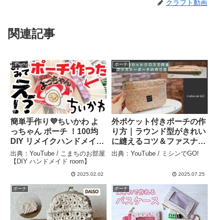
クラフト動画
関連記事
ポーチ
ポーチ
簡単手作り💜ちいかわ よ
外ポケット付きポーチの作
っちゃん ポーチ ！100均
り方｜ラウンド型がきれい
DIY リメイクハンドメイド
に縫えるコツ＆ファスナー
💜 #ちい活 ＃ちいかわ #よ
付け解説（Film 073） #型
出典：YouTube / こまちのお部屋
出典：YouTube / ミシンでGO!
っちゃん – こまちのお部屋
紙付き #初心者さん向け –
【DIY ハンドメイド room】
【DIY ハンドメイド
ミシンでGO!
2025.02.02
2025.07.25
room】
ポーチ
ポーチ