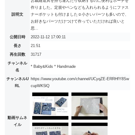
お裁縫道具を持ち運んだり収納するのに便利なポーチを
作りました。定規やペンなども入れられるようにファス
説明文
ナーポケットも付けました☺小さいパーツも多いので、
お好きなパーツだけつけて作っていただければ良いと
思...
公開日時
2022-11-12 17:00:11
長さ
21:51
再生回数
31717
チャンネル
* Baby&Kids * Handmade
名
チャンネルU
https://www.youtube.com/channel/UCyqZE-ERRHfY8Sw
RL
cupWK5lQ
動画サムネ
イル