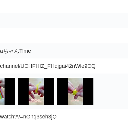
caちゃんTime
om/channel/UCHFHIZ_FHdjgai42nWle9CQ
m/watch?v=nGhq3seh3jQ