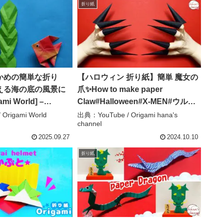
折り紙
かめの簡単な折り
【ハロウィン 折り紙】簡単 魔女の
える海の底の風景に
爪✨How to make paper
i World] –
Claw#Halloween#X-MEN#ウルヴ
d
ァリン#爪#つめ#Nail#Claw#指#折
Origami World
出典：YouTube / Origami hana's
channel
り方#おりがみ#origami#紙 –
Origami hana’s channel
2025.09.27
2024.10.10
折り紙