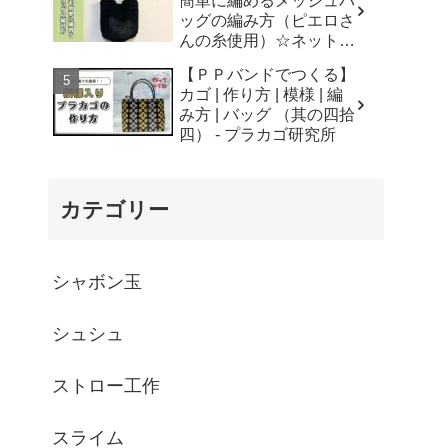
簡単に編めるメッシュバ
はなみこと
ッグの編み方（ピエロさ
んの糸使用）☆ネットバ
ッグ☆How to crochet
【ＰＰバンドでつくる】
mesh bag/tutorial - そろ
カゴ | 作り方 | 模様 | 編
そろはじめよう
み方 | バッグ （其の四拾
☆crochet
四） - プラカゴ研究所
カテゴリー
シャボン玉
シュシュ
ストロー工作
スライム