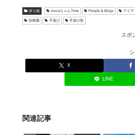
折り紙
mocaちゃんTime
People & Blogs
アイデ
幼稚園
手遊び
手遊び歌
スポ
シ
X
LINE
関連記事