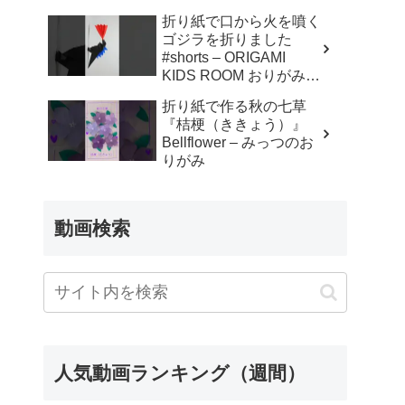
折り紙で口から火を噴く
ゴジラを折りました
#shorts – ORIGAMI
KIDS ROOM おりがみキ
ッズルーム
折り紙で作る秋の七草
『桔梗（ききょう）』
Bellflower – みっつのお
りがみ
動画検索
人気動画ランキング（週間）