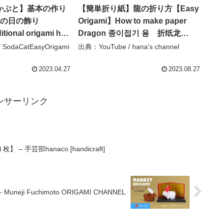
かぶと】基本の作り
【簡単折り紙】龍の折り方【Easy
もの日の飾り
Origami】How to make paper
itional origami how
Dragon 종이접기 용 折纸龙
murai
DIY 動物 日本の漫画 ドラゴン
SodaCatEasyOrigami
出典：YouTube / hana's channel
to) –
ボール DB 2024年の干支は辰年
yOrigami 簡単折り紙
– hana’s channel
2023.04.27
2023.08.27
ンサーリンク
手芸部hanaco [handicraft]
ji Fuchimoto ORIGAMI CHANNEL