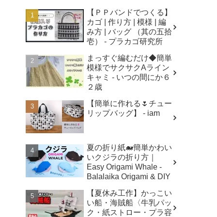
【ＰＰバンドでつくる】
カゴ | 作り方 | 模様 | 編
み方 | バッグ （其の五拾
壱） - プラカゴ研究所
まっすぐ編むだけ◆簡単
模様でサクサクAライン
キャミ - いつの間にか６
２歳
【簡単に作れる🌷チュー
リップバッグ】 - iam
夏の折り紙🐋簡単かわい
いクジラの折り方｜
Easy Origami Whale -
Balalaika Origami & DIY
【夏休み工作】かっこい
い船・海賊船〈牛乳パッ
ク・紙ストロー・プラ容