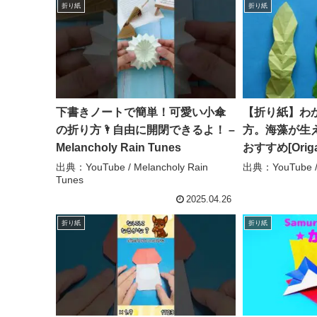
折り紙
折り紙
下書きノートで簡単！可愛い小傘
【折り紙】わ
の折り方🌂自由に開閉できるよ！ –
方。海藻が生
Melancholy Rain Tunes
おすすめ[Origam
Origami Worl
出典：YouTube / Melancholy Rain
出典：YouTube / 
Tunes
2025.04.26
折り紙
折り紙