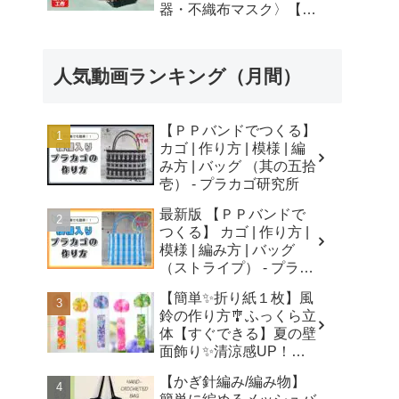
器・不織布マスク〉【自
由研究】簡単！遊べる工
作・廃材手作りおもちゃ
- ちゃんねるできたくん
人気動画ランキング（月間）
【ＰＰバンドでつくる】
カゴ | 作り方 | 模様 | 編
み方 | バッグ （其の五拾
壱） - プラカゴ研究所
最新版 【ＰＰバンドで
つくる】 カゴ | 作り方 |
模様 | 編み方 | バッグ
（ストライプ） - プラカ
ゴ研究所
【簡単✨折り紙１枚】風
鈴の作り方🎐ふっくら立
体【すぐできる】夏の壁
面飾り✨清涼感UP！無
音風鈴 How to Make
【かぎ針編み/編み物】
Origami Wind Chimes -