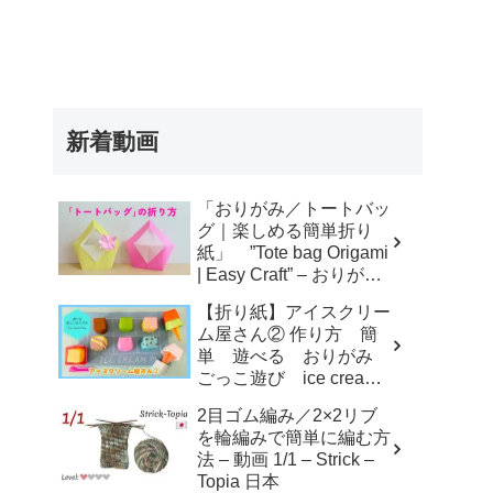
新着動画
「おりがみ／トートバッ
グ｜楽しめる簡単折り
紙」 ”Tote bag Origami
| Easy Craft” – おりがみ
アトリエ
【折り紙】アイスクリー
ム屋さん② 作り方 簡
単 遊べる おりがみ
ごっこ遊び ice cream
shop – KORO ORIGAMI
2目ゴム編み／2×2リブ
を輪編みで簡単に編む方
法 – 動画 1/1 – Strick –
Topia 日本