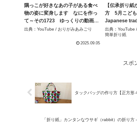
隅っこが好きなあの子がある食べ
【伝承折り紙
物の姿に変身します なにを作っ
方 5月こど
て～その1723 ゆっくりの動画が
Japanese trad
欲しいときはコメント欄で教えて
to make a sa
出典：YouTube / おりがみあみごり
出典：YouTube / 
簡単折り紙
ください #簡単な折り紙 #折り紙 –
helmet（Kabu
おりがみあみごり
SodaCatEas
2025.09.05
スポ
タックバッグの作り方【正方形４枚】 – 
「折り紙」カンタンなウサギ（rabbit）の折り方 – Mune