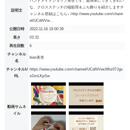
ハンドメイドショップ美杏です。超簡単にできてきれい
な、クロスステッチの端処理＆ふち飾りを紹介しますチ
説明文
ャンネル登録はこちら↓↓http://www.youtube.com/chann
el/UCdAlVw...
公開日時
2022-11-16 19:00:39
長さ
03:32
再生回数
6
チャンネル
bian美杏
名
チャンネルU
https://www.youtube.com/channel/UCdAlVwcMhz07Jgs
RL
sGmLKpSw
動画サムネ
イル