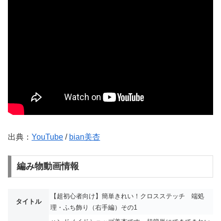
出典：
YouTube
/
bian美杏
編み物動画情報
【超初心者向け】簡単きれい！クロスステッチ 端処
タイトル
理・ふち飾り（右手編）その1