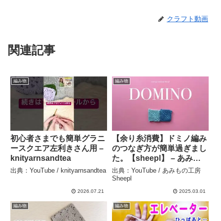
クラフト動画
関連記事
編み物
編み物
初心者さまでも簡単グラニ
【余り糸消費】ドミノ編み
ースクエア左利きさん用 –
のつなぎ方が簡単過ぎまし
knityarnsandtea
た。【sheepl】 – あみも
の工房 Sheepl
出典：YouTube / knityarnsandtea
出典：YouTube / あみもの工房
Sheepl
2026.07.21
2025.03.01
編み物
編み物