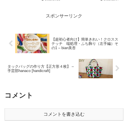
ラメのアヤ
スポンサーリンク
【超初心者向け】簡単きれい！クロスス
テッチ 端処理・ふち飾り（左手編）そ
の1 – bian美杏
タックバッグの作り方【正方形４枚】 –
手芸部hanaco [handicraft]
コメント
コメントを書き込む