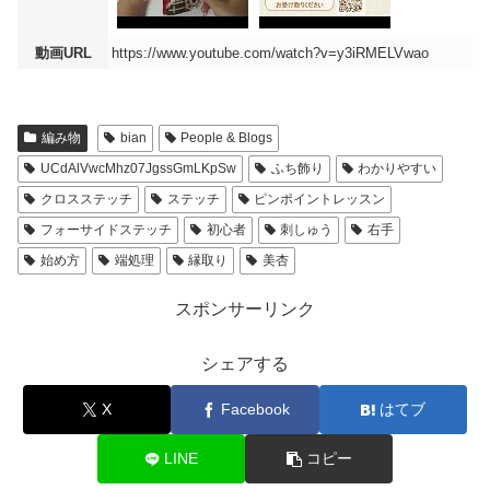
動画URL
https://www.youtube.com/watch?v=y3iRMELVwao
編み物
bian
People & Blogs
UCdAlVwcMhz07JgssGmLKpSw
ふち飾り
わかりやすい
クロスステッチ
ステッチ
ピンポイントレッスン
フォーサイドステッチ
初心者
刺しゅう
右手
始め方
端処理
縁取り
美杏
スポンサーリンク
シェアする
X
Facebook
はてブ
LINE
コピー