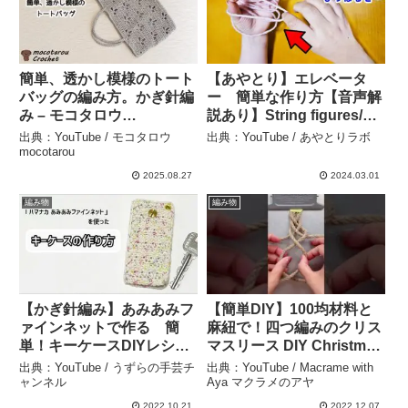
簡単、透かし模様のトート
【あやとり】エレベータ
バッグの編み方。かぎ針編
ー 簡単な作り方【音声解
み – モコタロウ
説あり】String figures/あ
mocotarou
やとりラボ – あやとりラボ
出典：YouTube / モコタロウ
出典：YouTube / あやとりラボ
mocotarou
2025.08.27
2024.03.01
編み物
編み物
【かぎ針編み】あみあみフ
【簡単DIY】100均材料と
ァインネットで作る 簡
麻紐で！四つ編みのクリス
単！キーケースDIYレシピ
マスリース DIY Christms
【手芸】 – うずらの手芸チ
wreath with four strand
出典：YouTube / うずらの手芸チ
出典：YouTube / Macrame with
ャンネル
braid #shorts #macrame
ャンネル
Aya マクラメのアヤ
– Macrame with Aya マク
2022.10.21
2022.12.07