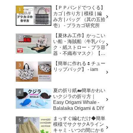
【ＰＰバンドでつくる】
カゴ | 作り方 | 模様 | 編
み方 | バッグ （其の五拾
壱） - プラカゴ研究所
【夏休み工作】かっこい
い船・海賊船〈牛乳パッ
ク・紙ストロー・プラ容
器・不織布マスク〉【自
由研究】簡単！遊べる工
【簡単に作れる🌷チュー
作・廃材手作りおもちゃ
リップバッグ】 - iam
- ちゃんねるできたくん
夏の折り紙🐋簡単かわい
いクジラの折り方｜
Easy Origami Whale -
Balalaika Origami & DIY
まっすぐ編むだけ◆簡単
模様でサクサクAライン
キャミ - いつの間にか６