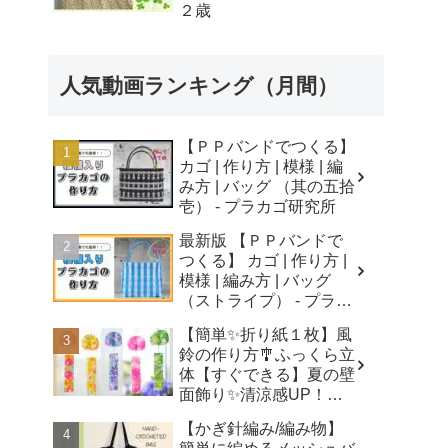
２歳
人気動画ランキング（月間）
【ＰＰバンドでつくる】
カゴ | 作り方 | 模様 | 編
み方 | バッグ （其の五拾
壱） - プラカゴ研究所
最新版 【ＰＰバンドで
つくる】 カゴ | 作り方 |
模様 | 編み方 | バッグ
（ストライプ） - プラカ
ゴ研究所
【簡単✨折り紙１枚】風
鈴の作り方🎐ふっくら立
体【すぐできる】夏の壁
面飾り✨清涼感UP！無
音風鈴 How to Make
【かぎ針編み/編み物】
Origami Wind Chimes -