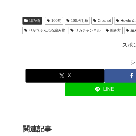
編み物
100均
100均毛糸
Crochet
Howto & 
りかちゃんねる編み物
リカチャンネル
編み方
編
スポ
シ
X
LINE
関連記事