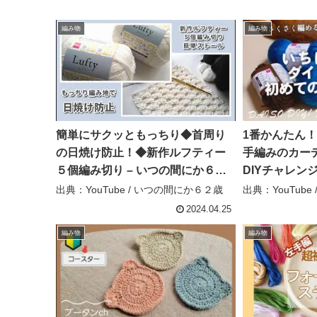
編み物
編み物
簡単にサクッともっちり◆首周り
1番かんたん
の日焼け防止！◆新作ルフティー
手編みのカーデ
５個編み切り – いつの間にか６２
DIYチャレン
歳
み[ 暮らしのVlo
出典：YouTube / いつの間にか６２歳
出典：YouTube 
STAYSOME 
2024.04.25
編み物
編み物