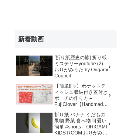
新着動画
[折り紙歴史の旅] 折り紙
ミステリーyoutube (2) –
おりがみうた by Origami
Council
【簡単!!!✨】ポケットテ
ィッシュ収納付き蓋付き
ポーチの作り方 –
FujiClover【Handmade
】
折り紙 バナナ くだもの
果物 野菜 食べ物 可愛い
簡単 #shorts – ORIGAMI
KIDS ROOM おりがみキ