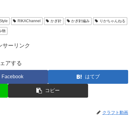
Style
RIKAChannel
かぎ針
かぎ針編み
りかちゃんねる
み物
ンサーリンク
ェアする
Facebook
はてブ
コピー
クラフト動画