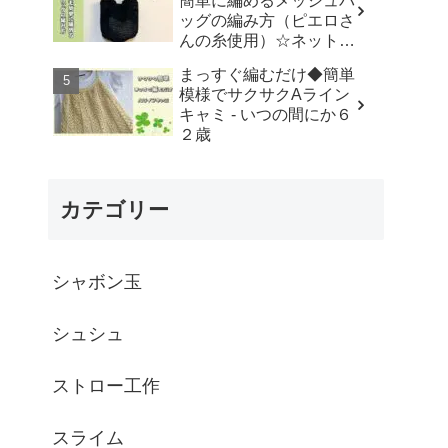
簡単に編めるメッシュバ
はなみこと
ッグの編み方（ピエロさ
んの糸使用）☆ネットバ
ッグ☆How to crochet
まっすぐ編むだけ◆簡単
mesh bag/tutorial - そろ
模様でサクサクAライン
そろはじめよう
キャミ - いつの間にか６
☆crochet
２歳
カテゴリー
シャボン玉
シュシュ
ストロー工作
スライム