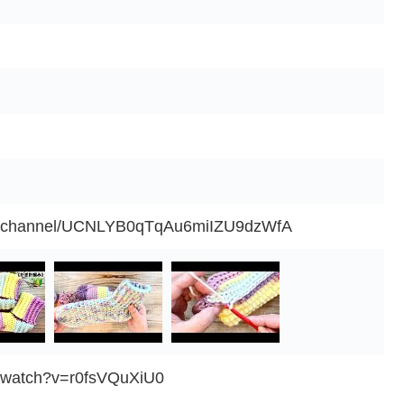
om/channel/UCNLYB0qTqAu6miIZU9dzWfA
m/watch?v=r0fsVQuXiU0