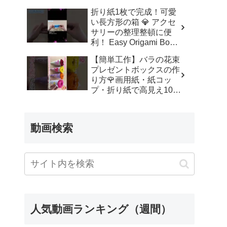
ッズルーム
折り紙1枚で完成！可愛
い長方形の箱 💎 アクセ
サリーの整理整頓に便
利！ Easy Origami Box |
Rectangle Box | 摺紙 盒
【簡単工作】バラの花束
子 クリスマス 箱 は
プレゼントボックスの作
こ – Origami hana’s
り方🌹画用紙・紙コッ
channel
プ・折り紙で高見え100
均DIY✨言葉なしで丁
寧！子供からシニアのレ
クリエーション／How to
動画検索
make a rose – 簡単結び
方辞典 / How to tie
人気動画ランキング（週間）