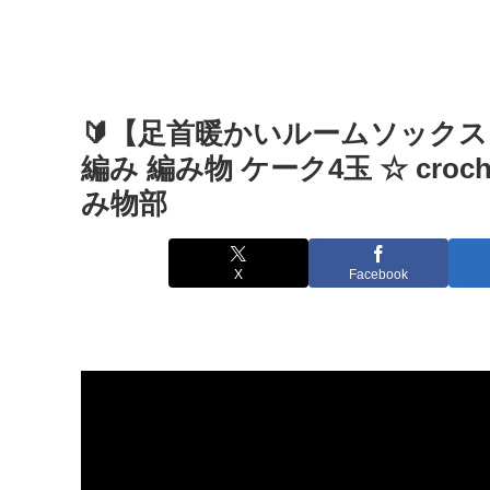
🔰【足首暖かいルームソック
編み 編み物 ケーク4玉 ☆ crochet s
み物部
X
Facebook