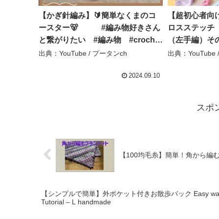
【かぎ針編み】🔰簡単なくまのコ
【超初心者向
ースター🐻 #編み物好きさん
ロスステッチ
と繋がりたい #編み物 #crochet
（左手編）その1
#ハンドメイド #あたおか #パ
出典：YouTube / プータンch
出典：YouTube /
ニック障害 – プータンch
2024.09.10
スポ
【100均毛糸】簡単！角から編むブランケ
【シンプルで簡単】外ポケット付きお散歩バック Easy way to sew 
Tutorial – L handmade