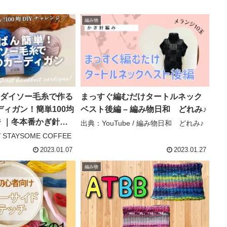
編み物
！ダイソー毛糸で作る
まっすぐ編むだけタートルネック
ィガン！簡単100均
ベスト後編 – 編み物日和 どれみ♪
ジ ｜冬本番かぎ針編
出典：YouTube / 編み物日和 どれみ♪
g ♯168］ –
/ STAYSOME COFFEE
COFFEE
2023.01.07
2023.01.27
編み物