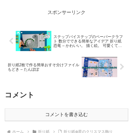
hana’s channel
スポンサーリンク
ステップバイステップのペーパークラフ
ト 数分でできる簡単なアイデア 折り紙
恐竜 – かわいい。 描く絵。 可愛くて簡
単な絵の描き方。
折り紙2枚で作る簡単おすそ分けファイル
もどき – たんぽぽ
コメント
コメントを書き込む
ホーム
折り紙
折り紙❄️星のクリスマス飾り