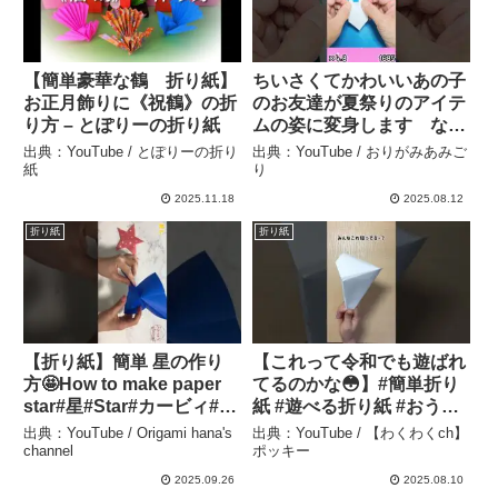
【簡単豪華な鶴 折り紙】
ちいさくてかわいいあの子
お正月飾りに《祝鶴》の折
のお友達が夏祭りのアイテ
り方 – とぽりーの折り紙
ムの姿に変身します なに
を作って～その1684 ゆっ
出典：YouTube / とぽりーの折り
出典：YouTube / おりがみあみご
くりの動画が欲しいときは
紙
り
コメント欄で教えてくださ
2025.11.18
2025.08.12
い #簡単な折り紙 #折り紙
折り紙
折り紙
– おりがみあみごり
【折り紙】簡単 星の作り
【これって令和でも遊ばれ
方🤩How to make paper
てるのかな😳】#簡単折り
star#星#Star#カービィ#七
紙 #遊べる折り紙 #おうち
夕#ほし#クリスマス#スタ
遊び #鉄砲 – 【わくわく
出典：YouTube / Origami hana's
出典：YouTube / 【わくわくch】
ー#스타#별#折り方#折り
ch】ポッキー
channel
ポッキー
方#おりがみ#origami#摺
2025.09.26
2025.08.10
紙#종이접기 – Origami