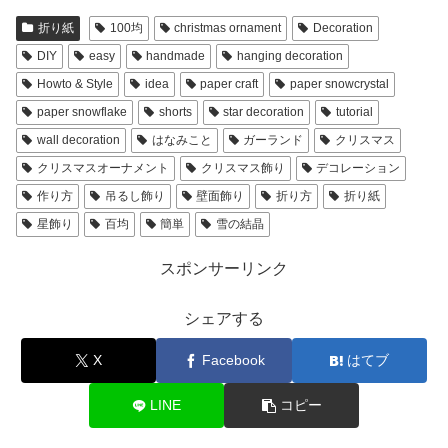
折り紙
100均
christmas ornament
Decoration
DIY
easy
handmade
hanging decoration
Howto & Style
idea
paper craft
paper snowcrystal
paper snowflake
shorts
star decoration
tutorial
wall decoration
はなみこと
ガーランド
クリスマス
クリスマスオーナメント
クリスマス飾り
デコレーション
作り方
吊るし飾り
壁面飾り
折り方
折り紙
星飾り
百均
簡単
雪の結晶
スポンサーリンク
シェアする
X
Facebook
はてブ
LINE
コピー