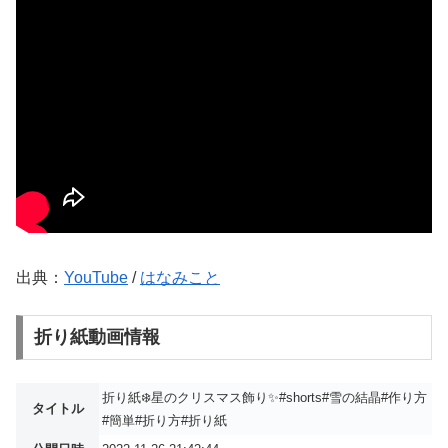
出典：
YouTube
/
はなみこと
折り紙動画情報
折り紙❄️星のクリスマス飾り✨#shorts#雪の結晶#作り方
タイトル
#簡単#折り方#折り紙