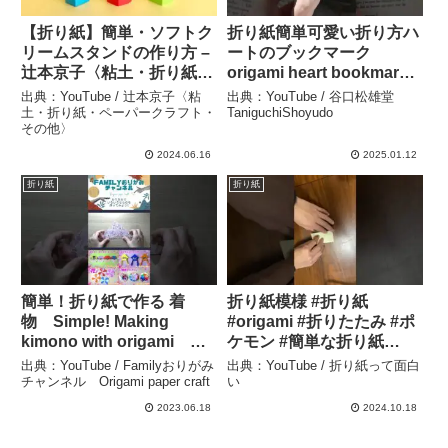
【折り紙】簡単・ソフトク
折り紙簡単可愛い折り方ハ
リームスタンドの作り方 –
ートのブックマーク
辻本京子〈粘土・折り紙・
origami heart bookmark
ペーパークラフト・その
papercrafts valentine day
出典：YouTube / 辻本京子〈粘
出典：YouTube / 谷口松雄堂
他〉
– 谷口松雄堂
土・折り紙・ペーパークラフト・
TaniguchiShoyudo
その他〉
TaniguchiShoyudo
2024.06.16
2025.01.12
折り紙
折り紙
簡単！折り紙で作る 着
折り紙模様 #折り紙
物 Simple! Making
#origami #折りたたみ #ポ
kimono with origami
ケモン #簡単な折り紙
#shorts – Familyおりがみ
#origamicraft #ハンドメイ
出典：YouTube / Familyおりがみ
出典：YouTube / 折り紙って面白
チャンネル Origami
ド #折り紙アート #爬虫類
チャンネル Origami paper craft
い
paper craft
#折りたたみ式 – 折り紙っ
2023.06.18
2024.10.18
て面白い