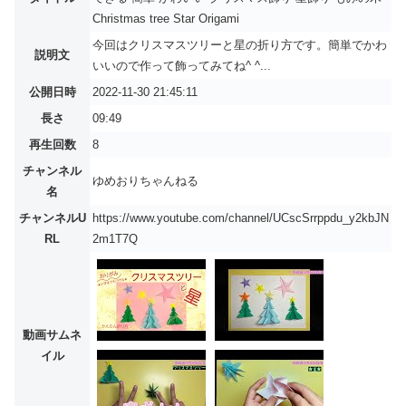
Christmas tree Star Origami
今回はクリスマスツリーと星の折り方です。簡単でかわ
説明文
いいので作って飾ってみてね^ ^...
公開日時
2022-11-30 21:45:11
長さ
09:49
再生回数
8
チャンネル
ゆめおりちゃんねる
名
チャンネルU
https://www.youtube.com/channel/UCscSrrppdu_y2kbJN
RL
2m1T7Q
動画サムネ
イル