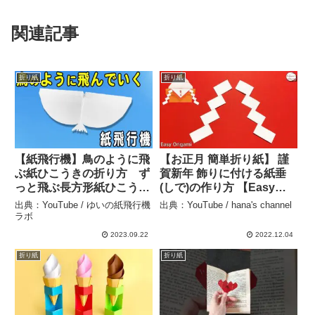
関連記事
折り紙
折り紙
【紙飛行機】鳥のように飛
【お正月 簡単折り紙】 謹
ぶ紙ひこうきの折り方 ず
賀新年 飾りに付ける紙垂
っと飛ぶ長方形紙ひこうき
(しで)の作り方 【Easy
の作り方 遊べる折り紙
Origami】How to make
出典：YouTube / ゆいの紙飛行機
出典：YouTube / hana's channel
子供でも簡単に作れる！ –
paper mochi 종이접기 설
ラボ
ゆいの紙飛行機ラボ
날 떡 折纸 新年 梅花 元旦
2023.09.22
2022.12.04
糕 鏡餅 – hana’s
折り紙
折り紙
channel