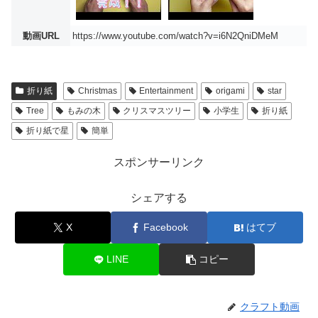
動画URL
https://www.youtube.com/watch?v=i6N2QniDMeM
折り紙
Christmas
Entertainment
origami
star
Tree
もみの木
クリスマスツリー
小学生
折り紙
折り紙で星
簡単
スポンサーリンク
シェアする
X
Facebook
はてブ
LINE
コピー
クラフト動画