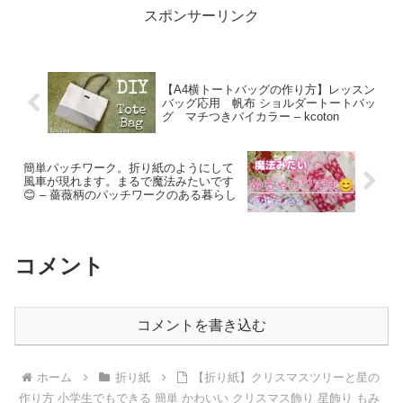
スポンサーリンク
【A4横トートバッグの作り方】レッスン
バッグ応用 帆布 ショルダートートバッ
グ マチつきバイカラー – kcoton
簡単パッチワーク。折り紙のようにして
風車が現れます。まるで魔法みたいです
😊 – 薔薇柄のパッチワークのある暮らし
コメント
コメントを書き込む
ホーム
折り紙
【折り紙】クリスマスツリーと星の
作り方 小学生でもできる 簡単 かわいい クリスマス飾り 星飾り もみ