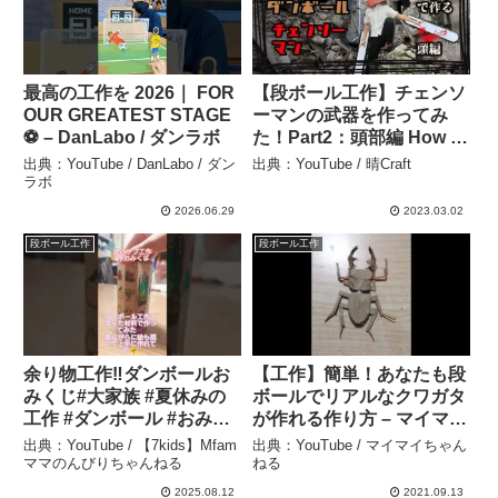
最高の工作を 2026｜ FOR
【段ボール工作】チェンソ
OUR GREATEST STAGE
ーマンの武器を作ってみ
⚽️ – DanLabo / ダンラボ
た！Part2：頭部編 How to
make Chainsawman Part
出典：YouTube / DanLabo / ダン
出典：YouTube / 晴Craft
2: Head. – 晴Craft
ラボ
2026.06.29
2023.03.02
段ボール工作
段ボール工作
余り物工作‼️ダンボールお
【工作】簡単！あなたも段
みくじ#大家族 #夏休みの
ボールでリアルなクワガタ
工作 #ダンボール #おみく
が作れる作り方 – マイマイ
じ #簡単 #小学生#女子 #サ
ちゃんねる
出典：YouTube / 【7kids】Mfam
出典：YouTube / マイマイちゃん
ブ工作#shorts –
ママのんびりちゃんねる
ねる
【7kids】Mfamママのんび
2025.08.12
2021.09.13