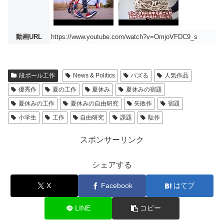
動画URL
https://www.youtube.com/watch?v=OmjoVFDC9_s
段ボール工作
News & Politics
バズる
人気作品
優秀作
夏の工作
夏休み
夏休みの宿題
夏休みの工作
夏休みの自由研究
失敗作
宿題
小学生
工作
自由研究
課題
駄作
スポンサーリンク
シェアする
X
Facebook
はてブ
LINE
コピー