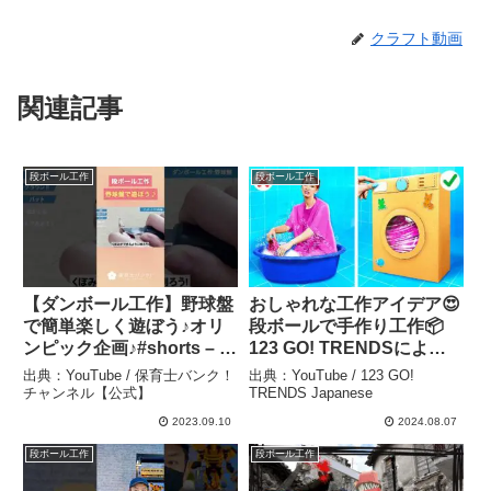
クラフト動画
関連記事
段ボール工作
段ボール工作
【ダンボール工作】野球盤
おしゃれな工作アイデア😍
で簡単楽しく遊ぼう♪オリ
段ボールで手作り工作📦
ンピック企画♪#shorts – 保
123 GO! TRENDSによる
育士バンク！チャンネル
お絵かきチャレンジ – 123
出典：YouTube / 保育士バンク！
出典：YouTube / 123 GO!
【公式】
GO! TRENDS Japanese
チャンネル【公式】
TRENDS Japanese
2023.09.10
2024.08.07
段ボール工作
段ボール工作