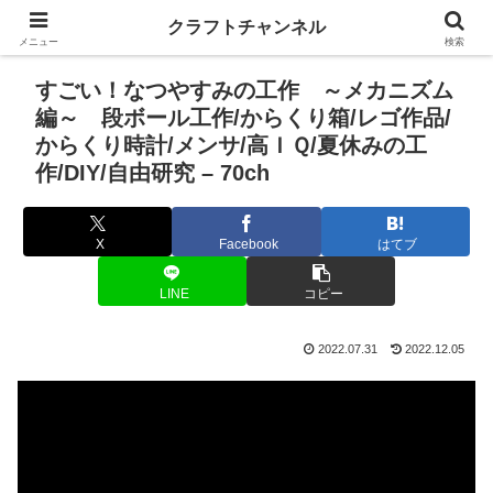
クラフトチャンネル
メニュー
検索
すごい！なつやすみの工作 ～メカニズム
編～ 段ボール工作/からくり箱/レゴ作品/
からくり時計/メンサ/高ＩＱ/夏休みの工
作/DIY/自由研究 – 70ch
X
Facebook
はてブ
LINE
コピー
2022.07.31
2022.12.05