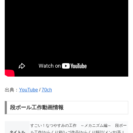
出典：
YouTube
/
70ch
段ボール工作動画情報
すごい！なつやすみの工作 ～メカニズム編～ 段ボー
タイトル
ル工作/からくり箱/レゴ作品/からくり時計/メンサ/高Ｉ