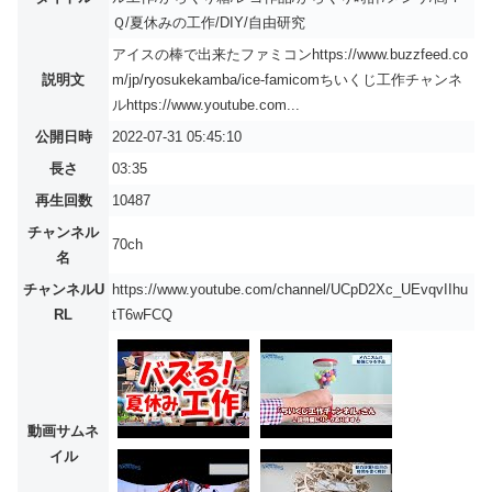
Ｑ/夏休みの工作/DIY/自由研究
アイスの棒で出来たファミコンhttps://www.buzzfeed.co
説明文
m/jp/ryosukekamba/ice-famicomちいくじ工作チャンネ
ルhttps://www.youtube.com...
公開日時
2022-07-31 05:45:10
長さ
03:35
再生回数
10487
チャンネル
70ch
名
チャンネルU
https://www.youtube.com/channel/UCpD2Xc_UEvqvIIhu
RL
tT6wFCQ
動画サムネ
イル