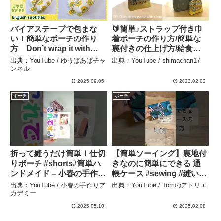
バイアステープで包まな
🔰簡単♪ストラップ付き巾
い！簡単なポーチの作り
着ポーチの作り方/簡単な
方 Don’t wrap it with
裏付きの仕上げ方/給食袋/
bias tape! How to make a
ご入園ご入学/DIY
出典：YouTube / ゆうばあばチャ
出典：YouTube / shimachan17
simple pouch – ゆうばあ
Drawstring pouch with
ンネル
ばチャンネル
strap ［shimachan17］
2025.09.05
2023.02.02
– shimachan17
ポーチ
ポーチ
折って縫うだけ簡単！仕切
【簡単ソーイング】裏地付
りポーチ #shorts#簡単ハ
きなのに簡単にできる 通
ンドメイド – 小春の手作り
帳ケース #sewing #縫い方
アカデミー
#ポーチ作り方 #簡単ソー
出典：YouTube / 小春の手作りア
出典：YouTube / Tomのアトリエ
イング #簡単ポーチの作り
カデミー
方 #簡単レシピ – Tomのア
2025.05.10
2025.02.08
トリエ