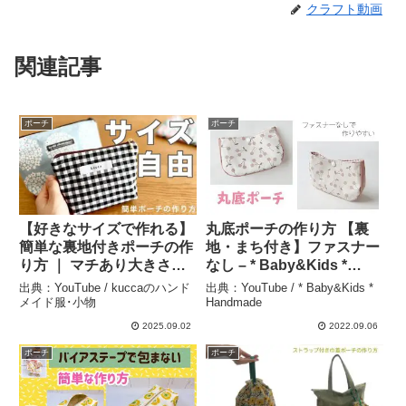
クラフト動画
関連記事
ポーチ
ポーチ
【好きなサイズで作れる】
丸底ポーチの作り方 【裏
簡単な裏地付きポーチの作
地・まち付き】ファスナー
り方 ｜ マチあり大きさ自
なし – * Baby&Kids *
由 ｜ 初心者さんにもおす
Handmade
出典：YouTube / kuccaのハンド
出典：YouTube / * Baby&Kids *
すめ！ – kuccaのハンドメ
メイド服･小物
Handmade
イド服･小物
2025.09.02
2022.09.06
ポーチ
ポーチ