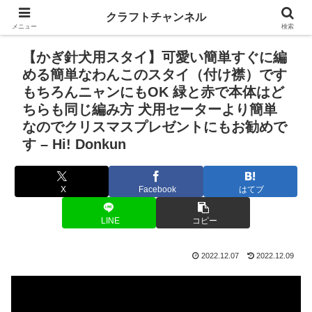
クラフトチャンネル
メニュー
検索
【かぎ針犬用スタイ】可愛い簡単すぐに編
める簡単なわんこのスタイ（付け襟）です
もちろんニャンにもOK 緑と赤で本体はど
ちらも同じ編み方 犬用セーターより簡単
なのでクリスマスプレゼントにもお勧めで
す – Hi! Donkun
X
Facebook
はてブ
LINE
コピー
2022.12.07
2022.12.09