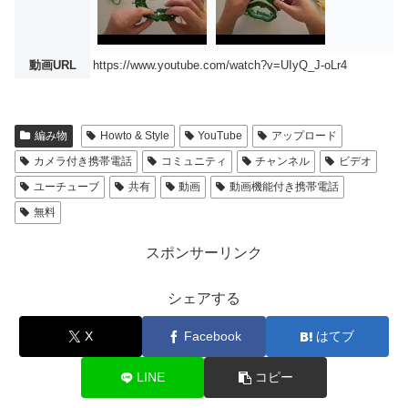
動画URL
https://www.youtube.com/watch?v=UIyQ_J-oLr4
編み物
Howto & Style
YouTube
アップロード
カメラ付き携帯電話
コミュニティ
チャンネル
ビデオ
ユーチューブ
共有
動画
動画機能付き携帯電話
無料
スポンサーリンク
シェアする
X
Facebook
はてブ
LINE
コピー