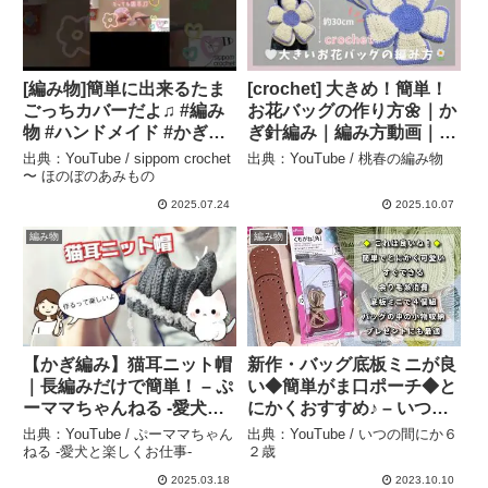
[編み物]簡単に出来るたま
[crochet] 大きめ！簡単！
ごっちカバーだよ♫ #編み
お花バッグの作り方🌼｜か
物 #ハンドメイド #かぎ針
ぎ針編み｜編み方動画｜初
編み #crochet #かわいい #
心者🔰 – 桃春の編み物
出典：YouTube / sippom crochet
出典：YouTube / 桃春の編み物
初心者 – sippom crochet
〜 ほのぼのあみもの
〜 ほのぼのあみもの
2025.07.24
2025.10.07
編み物
編み物
【かぎ編み】猫耳ニット帽
新作・バッグ底板ミニが良
｜長編みだけで簡単！ – ぷ
い◆簡単がま口ポーチ◆と
ーママちゃんねる -愛犬と
にかくおすすめ♪ – いつの
楽しくお仕事-
間にか６２歳
出典：YouTube / ぷーママちゃん
出典：YouTube / いつの間にか６
ねる -愛犬と楽しくお仕事-
２歳
2025.03.18
2023.10.10