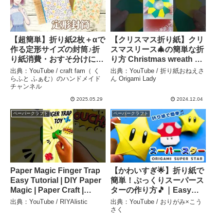
【超簡単】折り紙2枚＋αで
【クリスマス折り紙】クリ
作る定形サイズの封筒♪折
スマスリース🎄の簡単な折
り紙消費・おすそ分けに♪
り方 Christmas wreath #
#100均 #ペーパークラフト
クリスマス #Xmas
出典：YouTube / craft fam（ く
出典：YouTube / 折り紙おねえさ
#手作り封筒 – craft fam（
#Christmas #折り紙
らふと ふぁむ）のハンドメイド
ん Origami Lady
チャンネル
くらふと ふぁむ）のハン
#origami – 折り紙おねえさ
ドメイドチャンネル
ん Origami Lady
2025.05.29
2024.12.04
ペーパークラフト
ペーパークラフト
Paper Magic Finger Trap
【かわいすぎ🌟】折り紙で
Easy Tutorial | DIY Paper
簡単！ぷっくりスーパース
Magic | Paper Craft |
ターの作り方🎵｜Easy
#shorts #ytshorts –
Origami Super Star – おり
出典：YouTube / RIYAlistic
出典：YouTube / おりがみ×こう
RIYAlistic
がみ×こうさく
さく