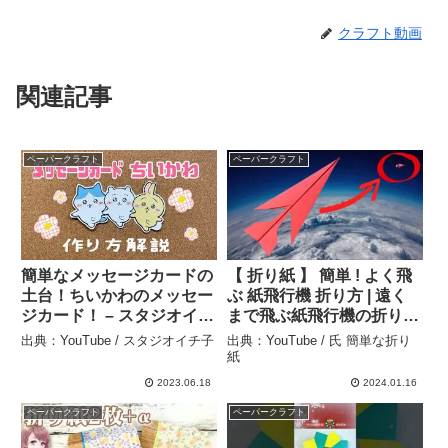
クラフト動画
関連記事
ペーパークラフト
ペーパークラフト
簡単なメッセージカードの
【 折り紙 】 簡単 ! よく飛
土台！ちいかわのメッセー
ぶ 紙飛行機 折り方 | 遠く
ジカード！ – スタジオイチ
まで飛ぶ紙飛行機の折り方
子
| ペーパーロケット – 氏 簡
出典：YouTube / スタジオイチ子
出典：YouTube / 氏 簡単な折り
単な折り紙
紙
2023.06.18
2024.01.16
ペーパークラフト
ペーパークラフト