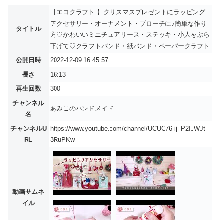
【エコクラフト 】クリスマスプレゼントにラッピング
アクセサリー・オーナメント・ブローチに♪簡単な作り
タイトル
方♡かわいいミニチュアリース・ステッキ・小人をぶら
下げて♡クラフトバンド・紙バンド・ペーパークラフト
公開日時
2022-12-09 16:45:57
長さ
16:13
再生回数
300
チャンネル
あみこのハンドメイド
名
チャンネルU
https://www.youtube.com/channel/UCUC76-ij_P2IJWJt_
RL
3RuPKw
動画サムネ
イル