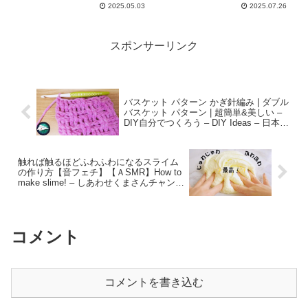
2025.05.03
2025.07.26
スポンサーリンク
バスケット パターン かぎ針編み | ダブル
バスケット パターン | 超簡単&美しい –
DIY自分でつくろう – DIY Ideas – 日本語
– nihongo – Japanese
触れば触るほどふわふわになるスライム
の作り方【音フェチ】【ＡSMR】How to
make slime! – しあわせくまさんチャンネ
ル
コメント
コメントを書き込む