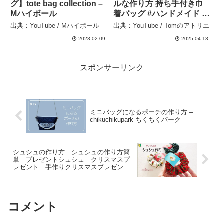
グ】tote bag collection –
ルな作り方 持ち手付き巾
Mハイボール
着バッグ #ハンドメイド #
簡単ソーイング #お裁縫好
出典：YouTube / Mハイボール
出典：YouTube / Tomのアトリエ
きな人と繋がりたい
2023.02.09
2025.04.13
#sewing #エコバッグ #簡
単な作り方 – Tomのアトリ
エ
スポンサーリンク
ミニバッグになるポーチの作り方 –
chikuchikupark ちくちくパーク
シュシュの作り方 シュシュの作り方簡
単 プレゼントシュシュ クリスマスプ
レゼント 手作りクリスマスプレゼント
– 蔵に暮らす
コメント