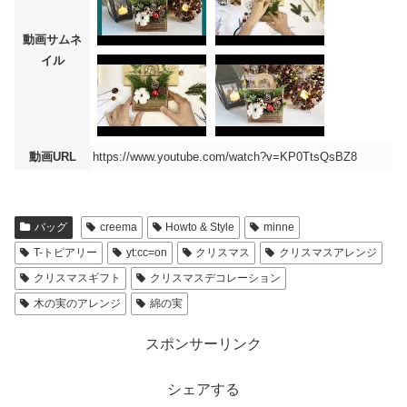
動画サムネ
イル
動画URL
https://www.youtube.com/watch?v=KP0TtsQsBZ8
バッグ
creema
Howto & Style
minne
T-トピアリー
yt:cc=on
クリスマス
クリスマスアレンジ
クリスマスギフト
クリスマスデコレーション
木の実のアレンジ
綿の実
スポンサーリンク
シェアする