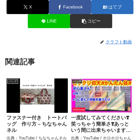
X
Facebook
はてブ
LINE
コピー
クラフト動画
関連記事
バッグ
バッグ
ファスナー付き トートバ
一度試してみてください❣️
ッグ 作り方 – ちなちゃん
笑っちゃう簡単さ❣️あっと
ネル
いう間に出来ちゃいます❣️
– ホロホロちゃんねる
出典：YouTube / ちなちゃんネル
出典：YouTube / ホロホロちゃん