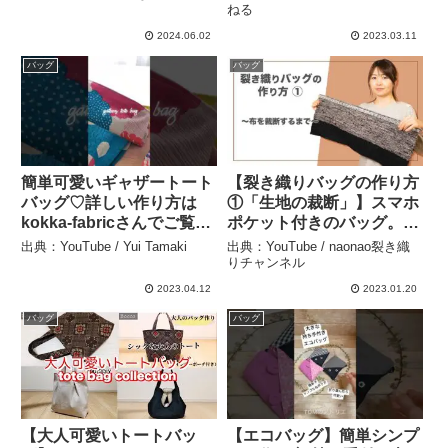
ねる
2024.06.02
2023.03.11
バッグ
バッグ
簡単可愛いギャザートート
【裂き織りバッグの作り方
バッグ♡詳しい作り方は
①「生地の裁断」】スマホ
kokka-fabricさんでご覧く
ポケット付きのバッグ。ー
ださい✨ – Yui Tamaki
着物を裂いて織る「裂き織
出典：YouTube / Yui Tamaki
出典：YouTube / naonao裂き織
り」でリメイクしたハンド
りチャンネル
メイドバッグなどのファッ
2023.04.12
2023.01.20
ションアイテムを制作す
バッグ
バッグ
る、裂き織り作家naonao
です。 – naonao裂き織り
チャンネル
【大人可愛いトートバッ
【エコバッグ】簡単シンプ