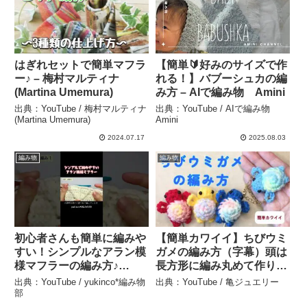
はぎれセットで簡単マフラ
【簡単🔰好みのサイズで作
ー♪ – 梅村マルティナ
れる！】バブーシュカの編
(Martina Umemura)
み方 – AIで編み物 Amini
出典：YouTube / 梅村マルティナ
出典：YouTube / AIで編み物
(Martina Umemura)
Amini
2024.07.17
2025.08.03
編み物
編み物
初心者さんも簡単に編みや
【簡単カワイイ】ちびウミ
すい！シンプルなアラン模
ガメの編み方（字幕）頭は
様マフラーの編み方♪
長方形に編み丸めて作りま
Crochet Scarf＃shorts #
す – 亀ジュエリー
出典：YouTube / yukinco*編み物
出典：YouTube / 亀ジュエリー
かぎ針編み – yukinco*編
部
み物部