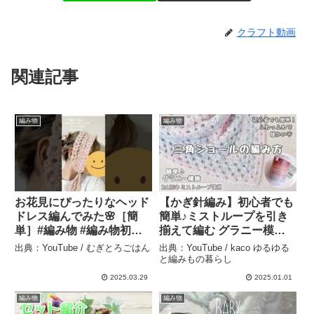
クラフト動画
関連記事
編み物
編み物
お花見にぴったりなヘッド
【かぎ針編み】初心者でも
ドレス編んでみた🌸［簡
簡単♪ミストループを引き
単］#編み物 #編み物初心
揃えて編む グラニー模様
者 #knitting #crochet #春
の三角ショール – kaco ゆ
出典：YouTube / むぎとろごはん
出典：YouTube / kaco ゆるゆる
#お花見 #needlework – む
るゆると編みもの暮らし
と編みもの暮らし
ぎとろごはん
2025.03.29
2025.01.01
編み物
編み物