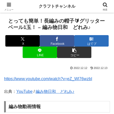
クラフトチャンネル
メニュー
検索
とっても簡単！長編みの帽子🔰グリッター
ベール1玉！ – 編み物日和 どれみ♪
X
Facebook
はてブ
LINE
コピー
2022.12.12
2022.12.13
https://www.youtube.com/watch?v=eZ_Wl76wzbI
出典：
YouTube
/
編み物日和 どれみ♪
編み物動画情報