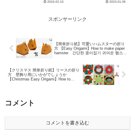
2024.02.10
2023.01.06
スポンサーリンク
【簡単折り紙】可愛いハムスターの折り
方 【Easy Origami】How to make paper
hamster 간단한 종이접기 귀여운 햄스타
简单的折纸 可爱的仓鼠 おりがみ DIY 家
族 – hana’s channel
【クリスマス 簡単折り紙】リースの折り
方 壁飾り用にいかがでしょうか
【Christmas Easy Origami】How to
make paper wreath 종이접기 리스 折
纸 花环 DIY – hana’s channel
コメント
コメントを書き込む