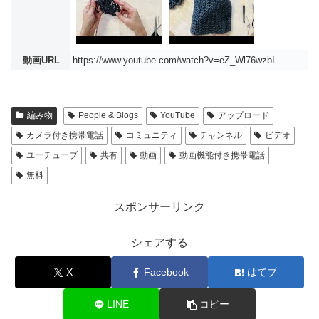
動画URL
https://www.youtube.com/watch?v=eZ_Wl76wzbI
編み物
People & Blogs
YouTube
アップロード
カメラ付き携帯電話
コミュニティ
チャンネル
ビデオ
ユーチューブ
共有
動画
動画機能付き携帯電話
無料
スポンサーリンク
シェアする
X
Facebook
はてブ
LINE
コピー