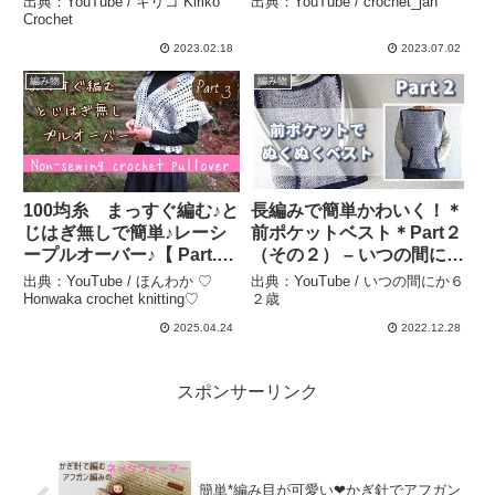
出典：YouTube / キリコ Kiriko
出典：YouTube / crochet_jan
Crochet
2023.02.18
2023.07.02
編み物
編み物
100均糸 まっすぐ編む♪と
長編みで簡単かわいく！＊
じはぎ無しで簡単♪レーシ
前ポケットベスト＊Part２
ープルオーバー♪【 Part.
（その２） – いつの間にか
３ 縁編みを編みます♪】
６２歳
出典：YouTube / ほんわか ♡
出典：YouTube / いつの間にか６
【 かぎ針編み】 crochet
Honwaka crochet knitting♡
２歳
lacy pullover ～編み物
2025.04.24
2022.12.28
Vlog 283 – ほんわか ♡
Honwaka crochet
knitting♡
スポンサーリンク
簡単*編み目が可愛い❤︎かぎ針でアフガン