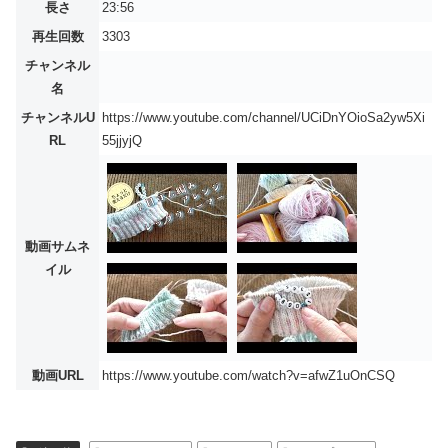
長さ
23:56
再生回数
3303
チャンネル
名
チャンネルU
https://www.youtube.com/channel/UCiDnYOioSa2yw5Xi
RL
55jjyjQ
動画サムネ
イル
動画URL
https://www.youtube.com/watch?v=afwZ1uOnCSQ