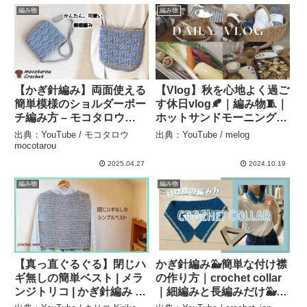
編み物
編み物
【かぎ針編み】両面使える
【Vlog】秋を心地よく過ご
簡単模様のショルダーポー
す休日vlog🍂｜編み物🧵｜
チ編み方 – モコタロウ
ホットサンドモーニング｜
mocotarou
秋の石窯オーブン調理｜花
出典：YouTube / モコタロウ
出典：YouTube / melog
嫁道具の紹介｜20代夫婦の
mocotarou
休日事情｜ – melog
2025.04.27
2024.10.19
編み物
編み物
【真っ直ぐるぐる】閉じハ
かぎ針編み🐳簡単な付け襟
ギ無しの簡単ベスト | メラ
の作り方｜crochet collar
ンジトリコ | かぎ針編み –
｜細編みと長編みだけ🐳 –
キリコ Kiriko Crochet
crochet_jan