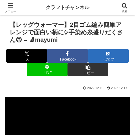
クラフトチャンネル
メニュー
検索
【レッグウォーマー】2目ゴム編み簡単ア
レンジで面白い柄に✨手染め糸盛りだくさ
ん😍 – 🧦mayumi
X
Facebook
はてブ
LINE
コピー
2022.12.15
2022.12.17