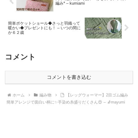
編み* – kumiami
簡単ポケットショール◆さっと羽織って
暖かい◆プレゼントにも！ – いつの間に
か６２歳
コメント
コメントを書き込む
ホーム
編み物
【レッグウォーマー】2目ゴム編み
簡単アレンジで面白い柄に✨手染め糸盛りだくさん😍 – 🧦mayumi