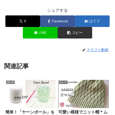
シェアする
X
Facebook
はてブ
LINE
コピー
クラフト動画
関連記事
編み物
編み物
簡単！「ヤーンボール」を
可愛い模様でニット帽＊ム