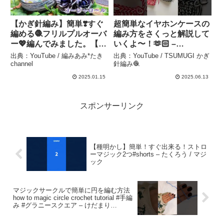
【かぎ針編み】簡単❣️すぐ
超簡単なイヤホンケースの
編める🧶フリルプルオーバ
編み方をさくっと解説して
ー💖編んでみました。【コ
いくよ〜！🫶🏻 –
ージーロール】 – 編みあみ
TSUMUGI かぎ針編み🧶
出典：YouTube / 編みあみ*たき
出典：YouTube / TSUMUGI かぎ
*たきchannel
channel
針編み🧶
2025.01.15
2025.06.13
スポンサーリンク
【種明かし】簡単！すぐ出来る！ストロ
ーマジック2つ#shorts – たくろう / マジ
ック
マジックサークルで簡単に円を編む方法
how to magic circle crochet tutorial #手編
み #グラニースクエア – けだまり
*kedamari crochet