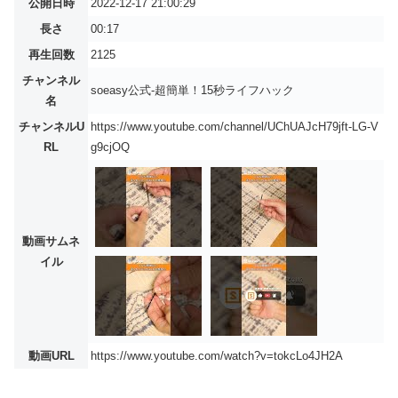
公開日時
2022-12-17 21:00:29
長さ
00:17
再生回数
2125
チャンネル
soeasy公式-超簡単！15秒ライフハック
名
チャンネルU
https://www.youtube.com/channel/UChUAJcH79jft-LG-V
RL
g9cjOQ
動画サムネ
イル
動画URL
https://www.youtube.com/watch?v=tokcLo4JH2A