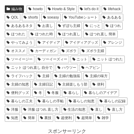
編み物
howto
Howto & Style
let's do it
lifehack
QOL
shorts
soeasy
YouTubeショート
あるある
あるあるネタ
お直し
ずぼら主婦
にっと
ほつれ
ほつれた
ほつれた時
ほつれ直し
ほつれ直し 簡単
やってみよう
アイディア
アイディアグッズ
アレンジ
オススメ
カーディガン
ズボラ
ズボラ主婦
ソーイージー
ソーイーズィー
ニット
ニット ほつれた
ニット ほつれ直し 自分で
ハウツー
ヘアピン
ライフハック
主婦
主婦の勉強垢
主婦の味方
主婦の知恵
主婦日記
主婦楽しもう部
便利
便利グッズ
冬
冬服
暮らし
暮らしのアイデア
暮らしの工夫
暮らしの手帖
暮らしの知恵
暮らしの記録
洋服
洋服 ほつれ 直し方
生活の知恵
直し
直し方
知恵
簡単
裏技
超便利
超簡単
雑学
スポンサーリンク