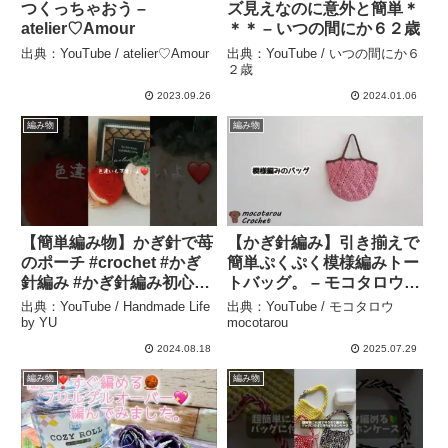
つくっちゃおう –
ズ見えなのに意外と簡単＊
atelier♡Amour
＊＊ – いつの間にか６２歳
出典：YouTube / atelier♡Amour
出典：YouTube / いつの間にか６
２歳
2023.09.26
2024.01.06
編み物
編み物
【簡単編み物】かぎ針で苺
【かぎ針編み】引き揃えで
のポーチ #crochet #かぎ
簡単ぷくぷく模様編みトー
針編み #かぎ針編み初心者
トバッグ。 – モコタロウ
#編み物 – Handmade Life
mocotarou
出典：YouTube / Handmade Life
出典：YouTube / モコタロウ
by YU
by YU
mocotarou
2024.08.18
2025.07.29
編み物
編み物