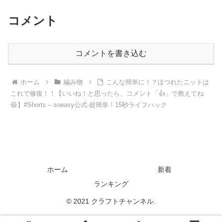
コメント
コメントを書き込む
ホーム
編み物
こんな簡単に！？ほつれたニットは
これで修復！！【いいね！と思ったら、コメント「👍」で教えてね
😆】#Shorts – soeasy公式-超簡単！15秒ライフハック
ホーム
新着
ランキング
© 2021 クラフトチャンネル.