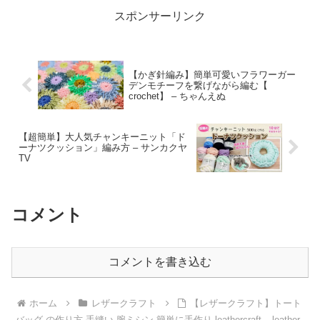
スポンサーリンク
【かぎ針編み】簡単可愛いフラワーガー
デンモチーフを繋げながら編む【
crochet】 – ちゃんえぬ
【超簡単】大人気チャンキーニット「ド
ーナツクッション」編み方 – サンカクヤ
TV
コメント
コメントを書き込む
ホーム
レザークラフト
【レザークラフト】トート
バッグ の作り方 手縫い 腕ミシン 簡単に手作り leathercraft – leather