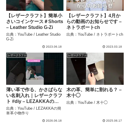
【レザークラフト】簡単小
【レザークラフト】4月か
さいコインケース＃Shorts
らの動画のお知らせです –
– Leather Studio G-Zi
ネトラポートch
出典：YouTube / Leather Studio
出典：YouTube / ネトラポートch
G-Zi
2023.06.18
2023.03.18
レザークラフト
レザークラフト
薄い革で作る、かさばらな
木の革、簡単に割れる？ –
い名刺入れ｜レザークラフ
木十◯
ト #diy – LEZAKKAの簡
出典：YouTube / 木十◯
単革小物作り
出典：YouTube / LEZAKKAの簡
単革小物作り
2026.06.18
2025.06.17