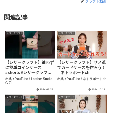
クラフト動画
関連記事
レザークラフト
レザークラフト
【レザークラフト】縫わず
【レザークラフト】サメ革
に簡単コインケース
でカードケースを作ろう！
#shorts #レザークラフト
– ネトラポートch
#初級者向け #コインケー
出典：YouTube / Leather Studio
出典：YouTube / ネトラポートch
ス – Leather Studio G-Zi
G-Zi
2024.07.27
2024.10.18
レザークラフト
レザークラフト