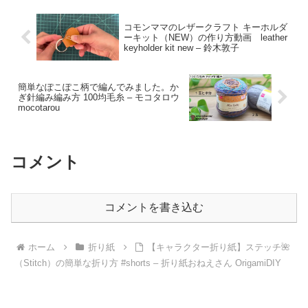
コモンママのレザークラフト キーホルダ
ーキット（NEW）の作り方動画 leather
keyholder kit new – 鈴木敦子
簡単なぽこぽこ柄で編んでみました。か
ぎ針編み編み方 100均毛糸 – モコタロウ
mocotarou
コメント
コメントを書き込む
ホーム
折り紙
【キャラクター折り紙】ステッチ🌺
（Stitch）の簡単な折り方 #shorts – 折り紙おねえさん OrigamiDIY