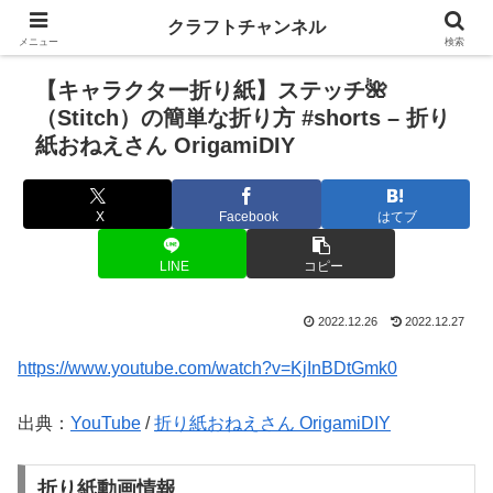
クラフトチャンネル
メニュー
検索
【キャラクター折り紙】ステッチ🌺
（Stitch）の簡単な折り方 #shorts – 折り
紙おねえさん OrigamiDIY
X
Facebook
はてブ
LINE
コピー
2022.12.26
2022.12.27
https://www.youtube.com/watch?v=KjInBDtGmk0
出典：
YouTube
/
折り紙おねえさん OrigamiDIY
折り紙動画情報