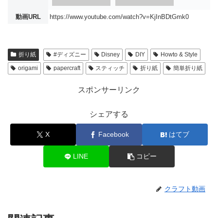
動画URL
https://www.youtube.com/watch?v=KjInBDtGmk0
折り紙
#ディズニー
Disney
DIY
Howto & Style
origami
papercraft
スティッチ
折り紙
簡単折り紙
スポンサーリンク
シェアする
X
Facebook
はてブ
LINE
コピー
クラフト動画