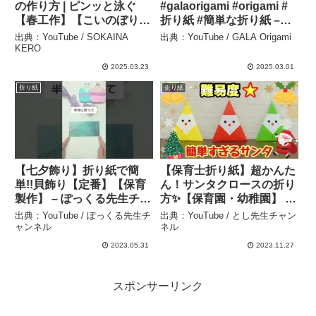
の作り方 | ピンッと泳ぐ
#galaorigami #origami #
【春工作】【こいのぼり】
折り紙 #簡単な折り紙 –
【100均DIY】【簡単工
GALA Origami
出典：YouTube / SOKAINA
出典：YouTube / GALA Origami
作】#100均 #daiso #diy #
KERO
レクリエーション #デイサ
2025.03.23
2025.03.01
ービス #春 #介護 –
折り紙
折り紙
SOKAINA KERO
【七夕飾り】折り紙で簡
【保育士折り紙】超かんた
単!!貝飾り【定番】【保育
ん！サンタクロースの折り
製作】 – ぽっくる先生チャ
方✨【保育園・幼稚園】 –
ンネル
とし先生チャンネル
出典：YouTube / ぽっくる先生チ
出典：YouTube / とし先生チャン
ャンネル
ネル
2023.05.31
2023.11.27
スポンサーリンク