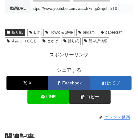
動画URL
https://www.youtube.com/watch?v=jpSrqehHrT0
折り紙
DIY
Howto & Style
origami
papercraft
すみっコぐらし
とかげ
折り紙
簡単折り紙
スポンサーリンク
シェアする
X
Facebook
はてブ
LINE
コピー
クラフト動画
関連記事