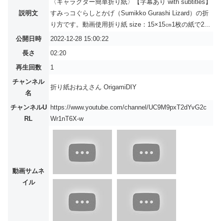
〈キャラクター簡単折り紙〉【字幕あり with subtitles】
説明文
すみっコぐらしとかげ（Sumikko Gurashi Lizard）の折
り方です。動画使用折り紙 size：15×15㎝1枚の紙で2...
公開日時
2022-12-28 15:00:22
長さ
02:20
再生回数
1
チャンネル
折り紙おねえさん OrigamiDIY
名
チャンネルU
https://www.youtube.com/channel/UC9M9pxT2dYvG2c
RL
Wr1nT6X-w
動画サムネ
イル