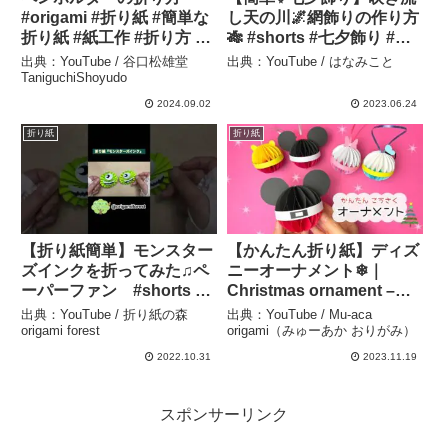
#origami #折り紙 #簡単な
し天の川🌌網飾りの作り方
折り紙 #紙工作 #折り方 –
🎋 #shorts #七夕飾り #折
谷口松雄堂
り紙 #作り方 #天の川 – は
出典：YouTube / 谷口松雄堂
出典：YouTube / はなみこと
TaniguchiShoyudo
なみこと
TaniguchiShoyudo
2024.09.02
2023.06.24
折り紙
折り紙
【折り紙簡単】モンスター
【かんたん折り紙】ディズ
ズインクを折ってみた♫ペ
ニーオーナメント❄︎｜
ーパーファン #shorts –
Christmas ornament –
折り紙の森origami forest
Mu-aca origami（みゅー
出典：YouTube / 折り紙の森
出典：YouTube / Mu-aca
あか おりがみ）
origami forest
origami（みゅーあか おりがみ）
2022.10.31
2023.11.19
スポンサーリンク