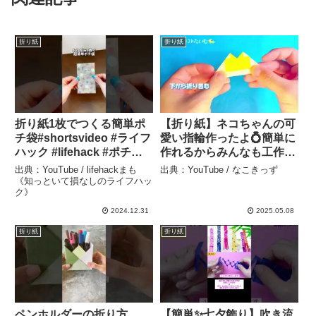
折り紙
折り紙
折り紙1枚でつくる簡単ポ
【折り紙】ネコちゃんの可
チ袋#shortsvideo #ライフ
愛い指輪作ったよ💍簡単に
ハック #lifehack #ポチ袋#
作れるからみんなも工作し
お年玉 – lifehackまも《知
てみてね♫ – なこきっず
出典：YouTube / lifehackまも
出典：YouTube / なこきっず
っといて損なしのライフハ
《知っといて損なしのライフハッ
ク》
ック》
2024.12.31
2025.05.08
折り紙
折り紙
ペンホルダーの折り方
【簡単✨七夕飾り】吹き流