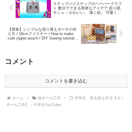
ステップバイステップのペーパークラフ
ト 数分でできる簡単なアイデア 折り紙
サシェ – かわいい。 描く絵。 可愛くて
簡単な絵の描き方。
【簡単】シンプルな切り替えポーチの作
り方 / 18cmファスナー / How to make
cute zipper pouch / DIY Sewing tutorial –
Handmade SunMoon’s Sewing DIY
コメント
コメントを書き込む
ホーム
段ボール工作
中学生、和太鼓を作る【ダン
ボール工作】 – 中学生YouTuber