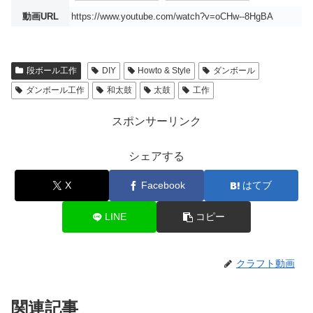
動画URL
https://www.youtube.com/watch?v=oCHw--8HgBA
段ボール工作
DIY
Howto & Style
ダンボール
ダンボール工作
和太鼓
太鼓
工作
スポンサーリンク
シェアする
X
Facebook
はてブ
LINE
コピー
クラフト動画
関連記事