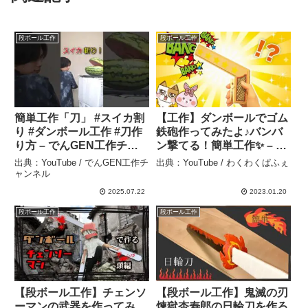
段ボール工作
段ボール工作
簡単工作「刀」 #スイカ割
【工作】ダンボールでゴム
り #ダンボール工作 #刀作
鉄砲作ってみたよ♪バンバ
り方 – でんGEN工作チャ
ン撃てる！簡単工作✨ – わ
ンネル
くわくぱふぇ
出典：YouTube / でんGEN工作チ
出典：YouTube / わくわくぱふぇ
ャンネル
2025.07.22
2023.01.20
段ボール工作
段ボール工作
【段ボール工作】チェンソ
【段ボール工作】鬼滅の刃
ーマンの武器を作ってみ
煉獄杏寿郎の日輪刀を作ろ