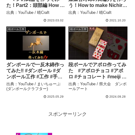
た！Part2：頭部編 How to
う！How to make Nichirin
make Chainsawman Part
sword – 晴Craft
出典：YouTube / 晴Craft
出典：YouTube / 晴Craft
2: Head. – 晴Craft
2023.03.02
2021.10.20
段ボール工作
段ボール工作
ダンボールで一反木綿作っ
段ボールでアポロ作ってみ
てみた‼️ #ダンボール #ダ
た #アポロチョコ #アポ
ンボール工作 #工作 #手作
ロ #チョコレート #meiji #
り工作 #段ボール工作 #ゲ
ダンボール工作 #ダンボー
出典：YouTube / まいちゅーぶ
出典：YouTube / 県大会 ダンボ
ゲゲの鬼太郎 #一反木綿 #
ル #工作 #アート #shorts
(ダンボールクラフター)
ールアート
妖怪 #おばけ #段ボール箱
– 県大会 ダンボールアー
2025.05.29
2024.09.28
#ペーパークラフト – まい
ト
ちゅーぶ(ダンボールクラ
フター)
スポンサーリンク