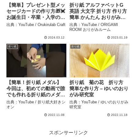
【簡単】プレゼント型メッ
折り紙 アルファベットG
セージカードの作り方🎁💓
英語 大文字 折り方 作り方
お誕生日・卒業・入学のお
簡単 かんたん おりがみ
手紙にピッタリ！折り紙プ
#shorts – ORIGAMI
出典：YouTube / Orukirulab Craft
出典：YouTube / ORIGAMI
レゼントカード –
ROOM おりがみルーム
ROOM おりがみルーム
Orukirulab Craft
2024.03.12
2023.01.19
折り紙
折り紙
【簡単！折り紙 メダル】
折り紙 菊の花 折り方
今回は、初めての動画で誰
簡単な作り方 – ゆいのおり
でも作れる折り紙のメダル
がみ研究室
を作って見ました！ – 折り
出典：YouTube / 折り紙大好きシ
出典：YouTube / ゆいのおりがみ
紙大好きシオン
オン
研究室
2022.11.08
2022.11.18
スポンサーリンク