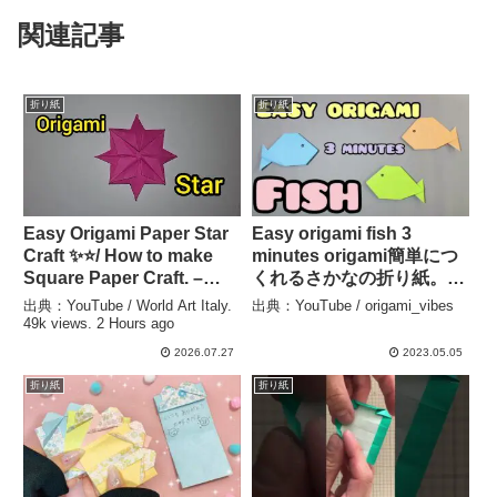
関連記事
折り紙
折り紙
Easy Origami Paper Star
Easy origami fish 3
Craft ✨⭐/ How to make
minutes origami簡単につ
Square Paper Craft. –
くれるさかなの折り紙。 –
World Art Italy. 49k views.
origami_vibes
出典：YouTube / World Art Italy.
出典：YouTube / origami_vibes
2 Hours ago
49k views. 2 Hours ago
2026.07.27
2023.05.05
折り紙
折り紙