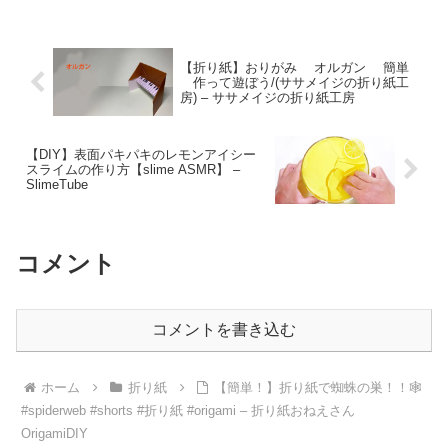
【折り紙】おりがみ オルガン 簡単
作って遊ぼう/(ササメイジの折り紙工
房) – ササメイジの折り紙工房
【DIY】表面パキパキのレモンアイシー
スライムの作り方【slime ASMR】 –
SlimeTube
コメント
コメントを書き込む
ホーム
折り紙
【簡単！】折り紙で蜘蛛の巣！！🕸
#spiderweb #shorts #折り紙 #origami – 折り紙おねえさん
OrigamiDIY