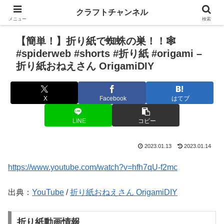
クラフトチャンネル
メニュー
検索
【簡単！】折り紙で蜘蛛の巣！！🕸
#spiderweb #shorts #折り紙 #origami –
折り紙おねえさん OrigamiDIY
X
Facebook
はてブ
LINE
コピー
2023.01.13
2023.01.14
https://www.youtube.com/watch?v=hfh7qU-f2mc
出典：
YouTube
/
折り紙おねえさん OrigamiDIY
折り紙動画情報