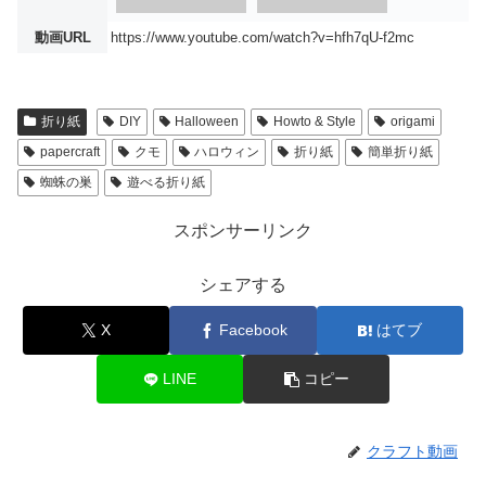
動画URL
https://www.youtube.com/watch?v=hfh7qU-f2mc
折り紙
DIY
Halloween
Howto & Style
origami
papercraft
クモ
ハロウィン
折り紙
簡単折り紙
蜘蛛の巣
遊べる折り紙
スポンサーリンク
シェアする
X
Facebook
はてブ
LINE
コピー
クラフト動画